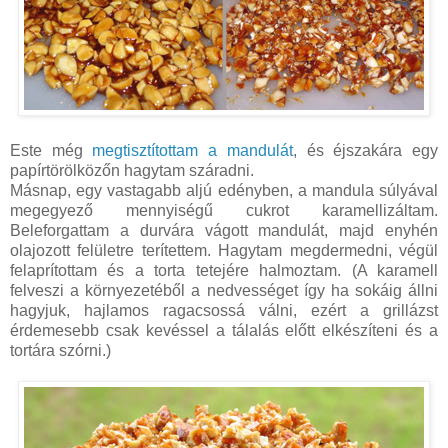
Este még
megtisztítottam a mandulát
, és éjszakára egy
papírtörölközőn hagytam száradni.
Másnap, egy vastagabb aljú edényben, a mandula súlyával
megegyező mennyiségű cukrot karamellizáltam.
Beleforgattam a durvára vágott mandulát, majd enyhén
olajozott felületre terítettem. Hagytam megdermedni, végül
felaprítottam és a torta tetejére halmoztam. (A karamell
felveszi a környezetéből a nedvességet így ha sokáig állni
hagyjuk, hajlamos ragacsossá válni, ezért a grillázst
érdemesebb csak kevéssel a tálalás előtt elkészíteni és a
tortára szórni.)