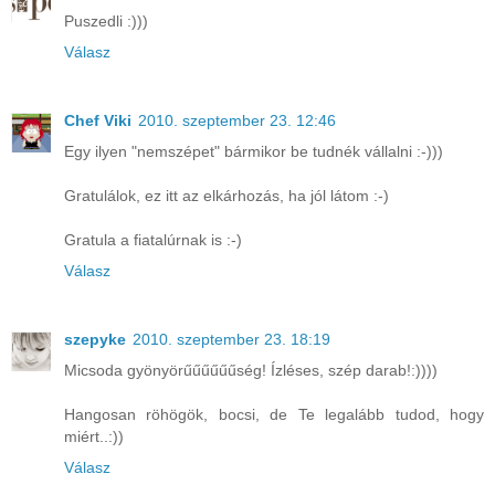
Puszedli :)))
Válasz
Chef Viki
2010. szeptember 23. 12:46
Egy ilyen "nemszépet" bármikor be tudnék vállalni :-)))
Gratulálok, ez itt az elkárhozás, ha jól látom :-)
Gratula a fiatalúrnak is :-)
Válasz
szepyke
2010. szeptember 23. 18:19
Micsoda gyönyörűűűűűűség! Ízléses, szép darab!:))))
Hangosan röhögök, bocsi, de Te legalább tudod, hogy
miért..:))
Válasz