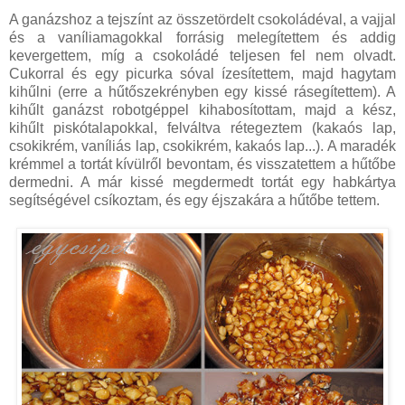
A ganázshoz a tejszínt az összetördelt csokoládéval, a vajjal
és a vaníliamagokkal forrásig melegítettem és addig
kevergettem, míg a csokoládé teljesen fel nem olvadt.
Cukorral és egy picurka sóval ízesítettem, majd hagytam
kihűlni (erre a hűtőszekrényben egy kissé rásegítettem). A
kihűlt ganázst robotgéppel kihabosítottam, majd a kész,
kihűlt piskótalapokkal, felváltva rétegeztem (kakaós lap,
csokikrém, vaníliás lap, csokikrém, kakaós lap...). A maradék
krémmel a tortát kívülről bevontam, és visszatettem a hűtőbe
dermedni. A már kissé megdermedt tortát egy habkártya
segítségével csíkoztam, és egy éjszakára a hűtőbe tettem.