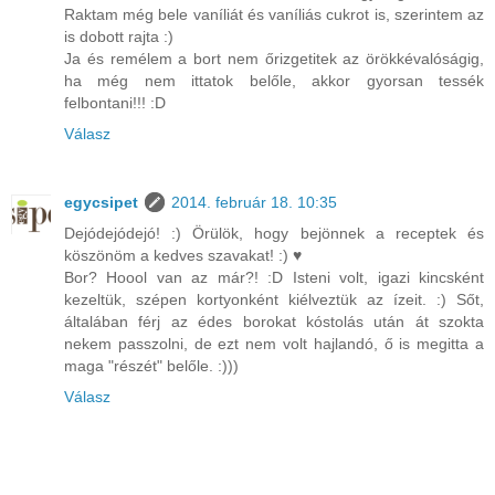
Raktam még bele vaníliát és vaníliás cukrot is, szerintem az
is dobott rajta :)
Ja és remélem a bort nem őrizgetitek az örökkévalóságig,
ha még nem ittatok belőle, akkor gyorsan tessék
felbontani!!! :D
Válasz
egycsipet
2014. február 18. 10:35
Dejódejódejó! :) Örülök, hogy bejönnek a receptek és
köszönöm a kedves szavakat! :) ♥
Bor? Hoool van az már?! :D Isteni volt, igazi kincsként
kezeltük, szépen kortyonként kiélveztük az ízeit. :) Sőt,
általában férj az édes borokat kóstolás után át szokta
nekem passzolni, de ezt nem volt hajlandó, ő is megitta a
maga "részét" belőle. :)))
Válasz