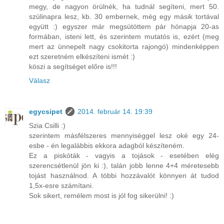
megy, de nagyon örülnék, ha tudnál segíteni, mert 50.
szülinapra lesz, kb. 30 embernek, még egy másik tortával
együtt :) egyszer már megsütöttem pár hónapja 20-as
formában, isteni lett, és szerintem mutatós is, ezért (meg
mert az ünnepelt nagy csokitorta rajongó) mindenképpen
ezt szeretném elkészíteni ismét :)
köszi a segítséget előre is!!!
Válasz
egycsipet
2014. február 14. 19:39
Szia Csilli :)
szerintem másfélszeres mennyiséggel lesz oké egy 24-
esbe - én legalábbis ekkora adagból készíteném.
Ez a piskóták - vagyis a tojások - esetében elég
szerencsétlenül jön ki :), talán jobb lenne 4+4 méretesebb
tojást használnod. A többi hozzávalót könnyen át tudod
1,5x-esre számítani.
Sok sikert, remélem most is jól fog sikerülni! :)