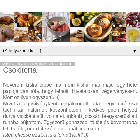
▼
2010. szeptember 21., kedd
Csokitorta
Nővérem kisfia többé már nem kisfiú: már majd' egy hete
papírja van róla, hogy felnőtt. Hivatalosan, végérvényesen.
Mert ez ilyen egyszerű. ;))
Mivel a jogosítványként megálmodott torta - egy aprócska
technikai malőrnek köszönhetően - kedves poén helyett
durva viccként sült volna el, inkább jócskán leegyszerűsített
ruhába bújtattam. Egyszerű ganázzsal töltött és bevont torta
lett belőle, nem túl szép, de annál finomabb.
Isten éltesse ezúton is a felnőtt férfit! :))