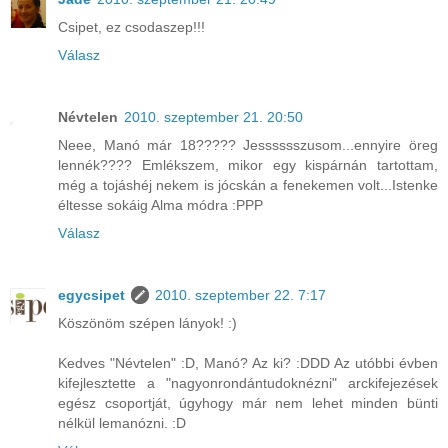
Csipet, ez csodaszep!!!
Válasz
Névtelen
2010. szeptember 21. 20:50
Neee, Manó már 18????? Jesssssszusom...ennyire öreg
lennék???? Emlékszem, mikor egy kispárnán tartottam,
még a tojáshéj nekem is jócskán a fenekemen volt...Istenke
éltesse sokáig Alma módra :PPP
Válasz
egycsipet
2010. szeptember 22. 7:17
Köszönöm szépen lányok! :)
Kedves "Névtelen" :D, Manó? Az ki? :DDD Az utóbbi évben
kifejlesztette a "nagyonrondántudoknézni" arckifejezések
egész csoportját, úgyhogy már nem lehet minden bünti
nélkül lemanózni. :D