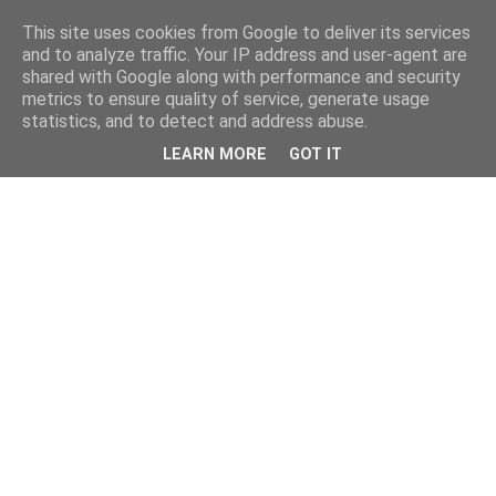
This site uses cookies from Google to deliver its services
and to analyze traffic. Your IP address and user-agent are
shared with Google along with performance and security
metrics to ensure quality of service, generate usage
statistics, and to detect and address abuse.
LEARN MORE
GOT IT