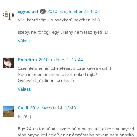
egycsipet
2010. szeptember 25. 8:08
Viki, köszönöm - a nagykorú nevében is! :)
szepy, ne röhögj, egy úrilány nem tesz ilyet! :D
Válasz
Raindrop
2010. október 1. 17:44
Szerintem ennél tökéletesebb torta kevés van! :)
Nem is értem mi nem tetszik neked rajta!
Gyönyörű, és finom csokis. :)
Válasz
Csilli
2014. február 14. 15:43
Szió! :)
Egy 24-es formában szeretném megsütni, akkor mennyivel
több anyag kell bele? ez az átszámolás nekem nem annyira