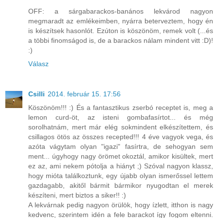
OFF: a sárgabarackos-banános lekvárod nagyon
megmaradt az emlékeimben, nyárra beterveztem, hogy én
is készítsek hasonlót. Ezúton is köszönöm, remek volt (...és
a többi finomságod is, de a barackos nálam mindent vitt :D)!
:)
Válasz
Csilli
2014. február 15. 17:56
Köszönöm!!! :) És a fantasztikus zserbó receptet is, meg a
lemon curd-öt, az isteni gombafasírtot... és még
sorolhatnám, mert már elég sokmindent elkészítettem, és
csillagos ötös az összes recepted!!! 4 éve vagyok vega, és
azóta vágytam olyan "igazi" fasírtra, de sehogyan sem
ment... úgyhogy nagy örömet okoztál, amikor kisültek, mert
ez az, ami nekem pótolja a hiányt ;) Szóval nagyon klassz,
hogy mióta találkoztunk, egy újabb olyan ismerőssel lettem
gazdagabb, akitől bármit bármikor nyugodtan el merek
készíteni, mert biztos a siker!! :)
A lekvárnak pedig nagyon örülök, hogy ízlett, itthon is nagy
kedvenc, szerintem idén a fele barackot így fogom eltenni.