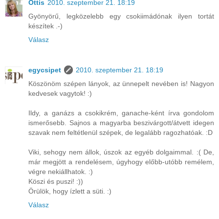
Ottis
2010. szeptember 21. 18:19
Gyönyörű, legközelebb egy csokiimádónak ilyen tortát
készítek .-)
Válasz
egycsipet
2010. szeptember 21. 18:19
Köszönöm szépen lányok, az ünnepelt nevében is! Nagyon
kedvesek vagytok! :)
Ildy, a ganázs a csokikrém, ganache-ként írva gondolom
ismerősebb. Sajnos a magyarba beszivárgott/átvett idegen
szavak nem feltétlenül szépek, de legalább ragozhatóak. :D
Viki, sehogy nem állok, úszok az egyéb dolgaimmal. :( De,
már megjött a rendelésem, úgyhogy előbb-utóbb remélem,
végre nekiállhatok. :)
Köszi és puszi! :))
Örülök, hogy ízlett a süti. :)
Válasz