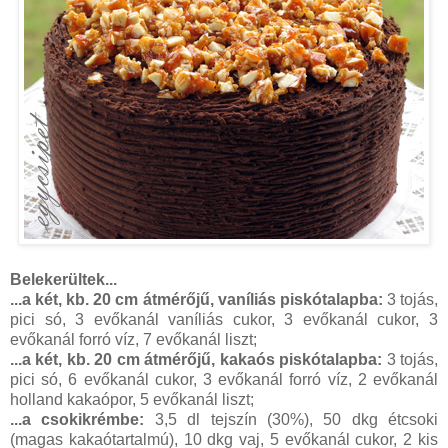
Belekerültek...
...a két, kb. 20 cm átmérőjű, vaníliás piskótalapba:
3 tojás,
pici só, 3 evőkanál vaníliás cukor, 3 evőkanál cukor, 3
evőkanál forró víz, 7 evőkanál liszt;
...a két, kb. 20 cm átmérőjű, kakaós piskótalapba:
3 tojás,
pici só, 6 evőkanál cukor, 3 evőkanál forró víz, 2 evőkanál
holland kakaópor, 5 evőkanál liszt;
...a csokikrémbe:
3,5 dl tejszín (30%), 50 dkg étcsoki
(magas kakaótartalmú), 10 dkg vaj, 5 evőkanál cukor, 2 kis