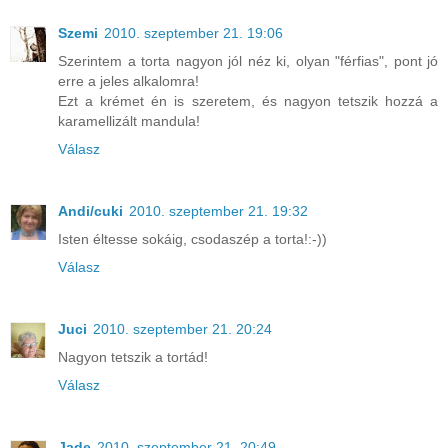
Szemi
2010. szeptember 21. 19:06
Szerintem a torta nagyon jól néz ki, olyan "férfias", pont jó
erre a jeles alkalomra!
Ezt a krémet én is szeretem, és nagyon tetszik hozzá a
karamellizált mandula!
Válasz
Andi/cuki
2010. szeptember 21. 19:32
Isten éltesse sokáig, csodaszép a torta!:-))
Válasz
Juci
2010. szeptember 21. 20:24
Nagyon tetszik a tortád!
Válasz
Jade
2010. szeptember 21. 20:49