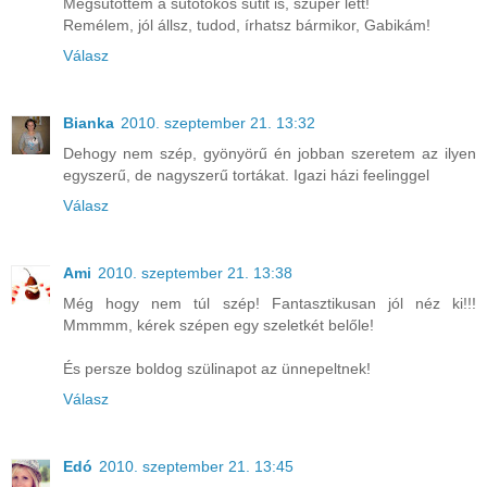
Megsütöttem a sütőtökös sütit is, szuper lett!
Remélem, jól állsz, tudod, írhatsz bármikor, Gabikám!
Válasz
Bianka
2010. szeptember 21. 13:32
Dehogy nem szép, gyönyörű én jobban szeretem az ilyen
egyszerű, de nagyszerű tortákat. Igazi házi feelinggel
Válasz
Ami
2010. szeptember 21. 13:38
Még hogy nem túl szép! Fantasztikusan jól néz ki!!!
Mmmmm, kérek szépen egy szeletkét belőle!
És persze boldog szülinapot az ünnepeltnek!
Válasz
Edó
2010. szeptember 21. 13:45