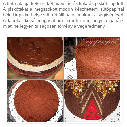
A torta alapja kétszer két, vaníliás és kakaós piskótalap lett.
A piskótákat a megszokott módon készítettem, sütőpapírral
bélelt tepsibe helyezett, két állítható tortakarika segítségével.
A lapokat kissé magasabbra méreteztem, hogy a ganázs
miatt ne legyen túlságosan tömény a végeredmény.