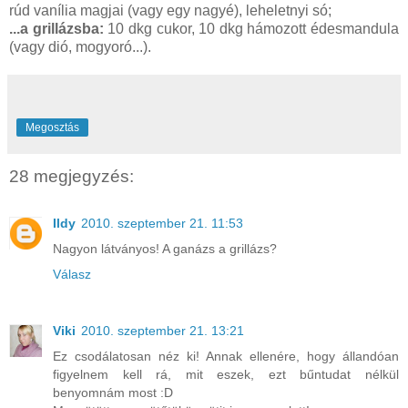
rúd vanília magjai (vagy egy nagyé), leheletnyi só;
...a grillázsba:
10 dkg cukor, 10 dkg hámozott édesmandula
(vagy dió, mogyoró...).
Megosztás
28 megjegyzés:
Ildy
2010. szeptember 21. 11:53
Nagyon látványos! A ganázs a grillázs?
Válasz
Viki
2010. szeptember 21. 13:21
Ez csodálatosan néz ki! Annak ellenére, hogy állandóan
figyelnem kell rá, mit eszek, ezt bűntudat nélkül
benyomnám most :D