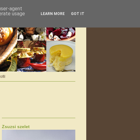
 user-agent
nerate usage
LEARN MORE
GOT IT
ofil
Zsuzsi szelet