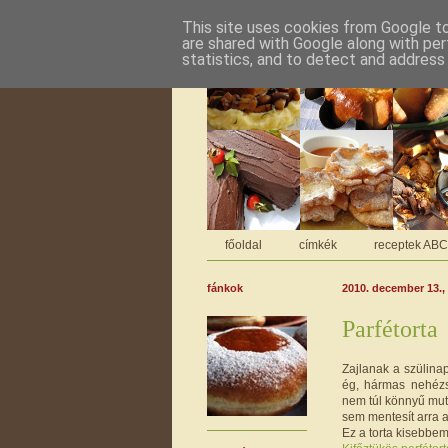
This site uses cookies from Google to 
are shared with Google along with per
statistics, and to detect and address
főoldal
címkék
receptek AB
fánkok
2010. december 13.,
Parfétorta
Zajlanak a szülina
ég, hármas nehézs
nem túl könnyű mut
sem mentesít arra 
Ez a torta kisebbem