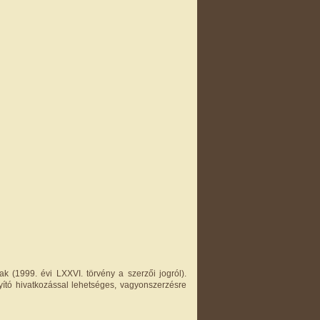
k (1999. évi LXXVI. törvény a szerzői jogról).
yító hivatkozással lehetséges, vagyonszerzésre