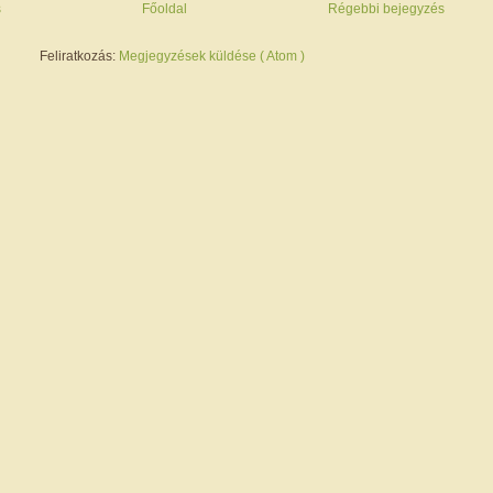
s
Főoldal
Régebbi bejegyzés
Feliratkozás:
Megjegyzések küldése ( Atom )