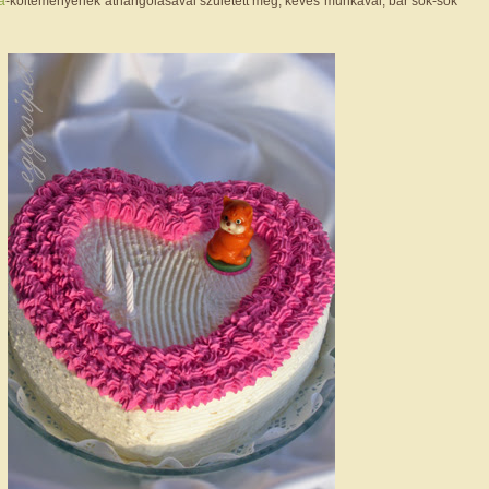
ta
-költeményének áthangolásával született meg, kevés munkával, bár sok-sok