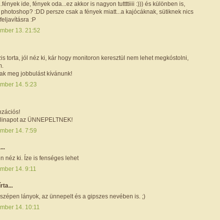
fények ide, fények oda...ez akkor is nagyon tuttttiiii :))) és különben is,
 photoshop? :DD persze csak a fények miatt...a kajócáknak, sütiknek nics
eljavításra :P
mber 13. 21:52
zis torta, jól néz ki, kár hogy monitoron keresztül nem lehet megkóstolni,
m.
ak meg jobbulást kívánunk!
mber 14. 5:23
nzációs!
ülinapot az ÜNNEPELTNEK!
mber 14. 7:59
...
néz ki. Íze is fenséges lehet
mber 14. 9:11
írta...
zépen lányok, az ünnepelt és a gipszes nevében is. ;)
mber 14. 10:11