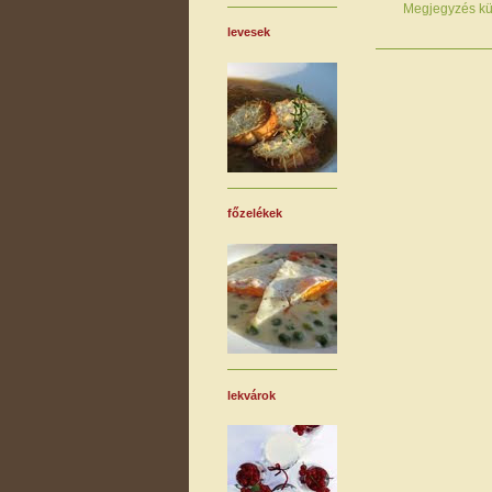
Megjegyzés kü
levesek
főzelékek
lekvárok