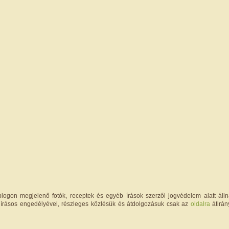
logon megjelenő fotók, receptek és egyéb írások szerzői jogvédelem alatt állna
írásos engedélyével, részleges közlésük és átdolgozásuk csak az
oldalra
átirán