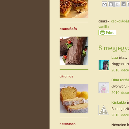
címkék:
csokoládé
vanília
csokoládés
8 megjegyz
Liza
írta...
Nagyon szép
2010. dece
citromos
Ditta tortá
Gyönyörű le
2010. dece
Kiskukta
í
Boldog szül
2010. dece
narancsos
Névtelen ír