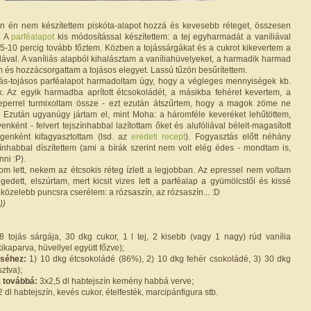
en én nem készítettem piskóta-alapot hozzá és kevesebb réteget, összesen
. A
parféalapot
kis módosítással készítettem: a tej egyharmadát a vaníliával
y 5-10 percig tovább főztem. Közben a tojássárgákat és a cukrot kikevertem a
ával. A vaníliás alapból kihalásztam a vaníliahüvelyeket, a harmadik harmad
em és hozzácsorgattam a tojásos elegyet. Lassú tűzön besűrítettem.
iás-tojásos parféalapot harmadoltam úgy, hogy a végleges mennyiségek kb.
. Az egyik harmadba aprított étcsokoládét, a másikba fehéret kevertem, a
eperrel turmixoltam össze - ezt ezután átszűrtem, hogy a magok zöme ne
. Ezután ugyanúgy jártam el, mint Moha: a háromféle keveréket lehűtöttem,
ként - felvert tejszínhabbal lazítottam őket és alufóliával bélelt-magasított
egenként kifagyasztottam (lsd. az
eredeti recept
). Fogyasztás előtt néhány
színhabbal díszítettem (ami a bírák szerint nem volt elég édes - mondtam is,
ni :P).
m lett, nekem az étcsokis réteg ízlett a legjobban. Az epressel nem voltam
gedett, elszúrtam, mert kicsit vizes lett a parféalap a gyümölcstől és kissé
gközelebb puncsra cserélem: a rózsaszín, az rózsaszín... :D
))
 tojás sárgája, 30 dkg cukor, 1 l tej, 2 kisebb (vagy 1 nagy) rúd vanília
kikaparva, hüvellyel együtt főzve);
éséhez:
1) 10 dkg étcsokoládé (86%), 2) 10 dkg fehér csokoládé, 3) 30 dkg
sztva);
z továbbá:
3x2,5 dl habtejszín kemény habbá verve;
 dl habtejszín, kevés cukor, ételfesték, marcipánfigura stb.