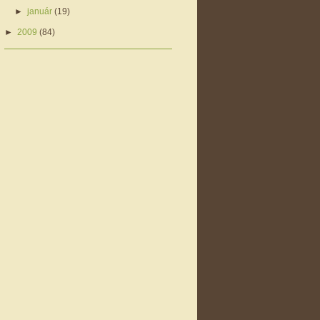
►
január
(19)
►
2009
(84)