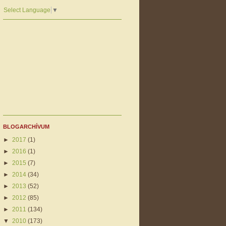
Select Language
▼
BLOGARCHÍVUM
►
2017
(1)
►
2016
(1)
►
2015
(7)
►
2014
(34)
►
2013
(52)
►
2012
(85)
►
2011
(134)
▼
2010
(173)