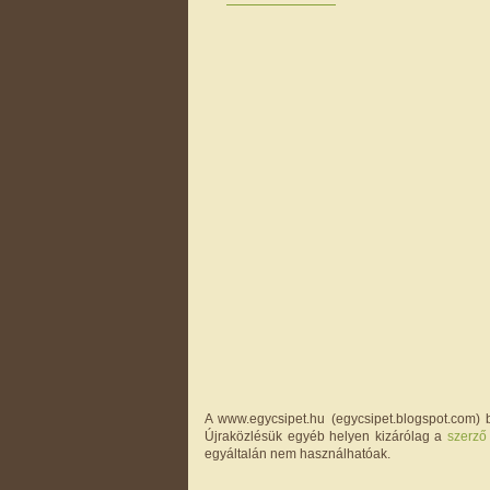
A www.egycsipet.hu (egycsipet.blogspot.com) b
Újraközlésük egyéb helyen kizárólag a
szerző
egyáltalán nem használhatóak.