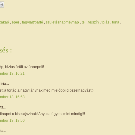
/kakaó
,
eper
,
fagylalt/parfé
,
születésnap/névnap
,
tej
,
tejszín
,
tojás
,
torta
,
és :
, biztos örült az ünnepelt!
mber 13. 16:21
i
írta...
tt a tortád,a nagy lánynak meg mielőbbi gipszelhagyást:)
mber 13. 16:53
rta...
inapot a kiscsajszinak! Anyuka ügyes, mint mindig!!!
mber 13. 18:50
ta...