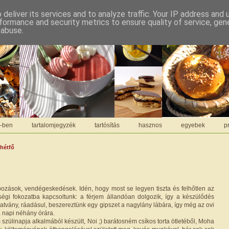
deliver its services and to analyze traffic. Your IP address and
formance and security metrics to ensure quality of service, ge
 abuse.
C-ben
tartalomjegyzék
tartósítás
hasznos
egyebek
pr
 hétfő
pozások, vendégeskedések. Idén, hogy most se legyen tiszta és felhőtlen az
égi fokozatba kapcsoltunk: a férjem állandóan dolgozik, így a készülődés
atvány, ráadásul, beszereztünk egy gipszet a nagylány lábára, így még az ovi
a napi néhány órára.
 szülinapja alkalmából készült, Noi ;) barátosném csíkos torta ötletéből, Moha