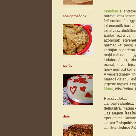
Mohával
ellentétb
hármat készítettem
sós apróságok
felforraltam és úg
tej második harmad
tejjel visszahűtött
Ezután ezt a vaníl
azonosak legyenek
harmadikat pedig 
kerüljön a parféba
majd másnap - egyen
tortaformában, rét
órával, felvert tej
torták
hogy nem azt kell en
A végeredmény fino
maradéktalanul elé
jegesre fagyott. Le
Moha
, köszönöm! :)
Hozzávalók...
...a parféalaphoz:
8
(felhasítva, magjai 
...az alapok ízesít
diós
eper (mirelit, kiolva
...a parféalapokho
...a díszítéshez:
2x2