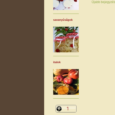
Újabb bejegyzé
savanyúságok
italok