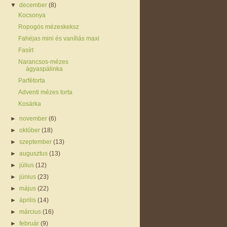
▼
december
(8)
Kocsonya
Ropogós mézeskeksz
Fahéjas mini és vaníliás maxi
Fasírt
Narancsos-mézes
ágyaspálinka
Parfétorta
Adventi mézes torta
Kosárka
►
november
(6)
►
október
(18)
►
szeptember
(13)
►
augusztus
(13)
►
július
(12)
►
június
(23)
►
május
(22)
►
április
(14)
►
március
(16)
►
február
(9)