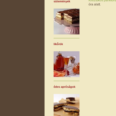
Kifőztükös
parfétor
sütemények
óra alatt.
likőrök
édes apróságok