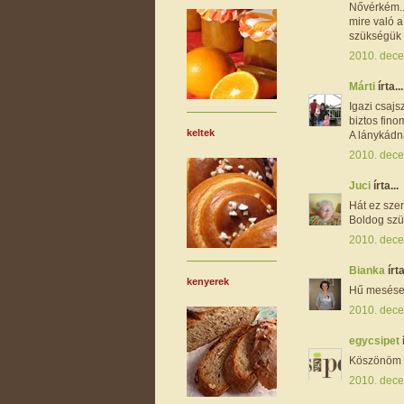
Nővérkém...
mire való a
szükségük f
2010. dece
Márti
írta...
Igazi csajs
biztos fino
keltek
A lánykádn
2010. dece
Juci
írta...
Hát ez sze
Boldog sz
2010. dece
Bianka
írta
kenyerek
Hű mesésen 
2010. dece
egycsipet
Köszönöm s
2010. dece