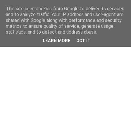
This site uses cookies from Google to deliver its services
and to analyze traffic. Your IP address and user-agent are
shared with Google along with performance and security
metrics to ensure quality of service, generate usage
statistics, and to detect and address abuse.
LEARN MORE
GOT IT