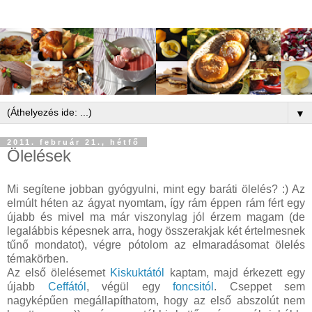
▼
2011. február 21., hétfő
Ölelések
Mi segítene jobban gyógyulni, mint egy baráti ölelés? :) Az
elmúlt héten az ágyat nyomtam, így rám éppen rám fért egy
újabb és mivel ma már viszonylag jól érzem magam (de
legalábbis képesnek arra, hogy összerakjak két értelmesnek
tűnő mondatot), végre pótolom az elmaradásomat ölelés
témakörben.
Az első ölelésemet
Kiskuktától
kaptam, majd érkezett egy
újabb
Ceffától
, végül egy
foncsitól
. Cseppet sem
nagyképűen megállapíthatom, hogy az első abszolút nem