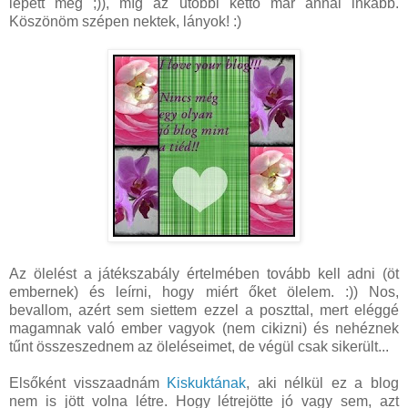
lepett meg ;)), míg az utóbbi kettő már annál inkább.
Köszönöm szépen nektek, lányok! :)
Az ölelést a játékszabály értelmében tovább kell adni (öt
embernek) és leírni, hogy miért őket ölelem. :)) Nos,
bevallom, azért sem siettem ezzel a poszttal, mert eléggé
magamnak való ember vagyok (nem cikizni) és nehéznek
tűnt összeszednem az öleléseimet, de végül csak sikerült...
Elsőként visszaadnám
Kiskuktának
, aki nélkül ez a blog
nem is jött volna létre. Hogy létrejötte jó vagy sem, azt