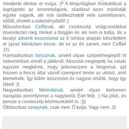
mindenki döntse el maga. ;P A blogvilágban Kiskuktával a
legrégebbi az ismeretségünk, ráadásul azon mázlisták
egyike vagyok, aki már találkozhatott vele személyesen,
sőőőt, ehetett a süteményéből! :)
Másodsorban
Ceffának
, aki csodaszép virágcsodákkal
örvendeztet meg minket a blogján és aki nem is tudja, de a
tavalyi
adventi koszorúmat
az ő leírása alapján készítettem
el (azaz bénáztam össze, de ez az én saram, nem Ceffáé
:D).
Harmadsorban
foncsinak
, amiért olyan szépet/meglepőt írt
nekem/rólam ennél a játéknál. Abszolút meglepett, ha valaki
egyszer megkérne, hogy jellemezzem a blogomat, azt
hiszem a foncsi által vázolt szempont lenne az utolsó, amit
kiemelnék. Így külön köszönöm és nagyon örülök, hogy így
látod! :))
Negyedsorban
Melindának
, amiért olyan kedvesen
navigálja porontyomat a nagybetűs Élet felé. :) Na jóóó, és
persze a csodaszép kézimunkáiért is. :)))
Ötödsorban
szepynek
, csak mert. Ő tudja. Vagy nem. :D