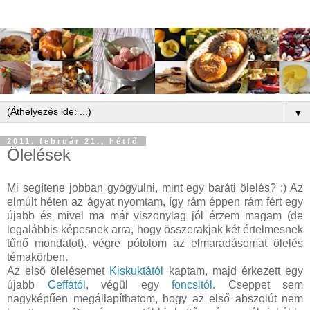
▼
2011. február 21., hétfő
Ölelések
Mi segítene jobban gyógyulni, mint egy baráti ölelés? :) Az
elmúlt héten az ágyat nyomtam, így rám éppen rám fért egy
újabb és mivel ma már viszonylag jól érzem magam (de
legalábbis képesnek arra, hogy összerakjak két értelmesnek
tűnő mondatot), végre pótolom az elmaradásomat ölelés
témakörben.
Az első ölelésemet
Kiskuktától
kaptam, majd érkezett egy
újabb
Ceffától
, végül egy
foncsitól
. Cseppet sem
nagyképűen megállapíthatom, hogy az első abszolút nem