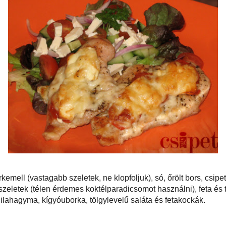
 rendelkezőknek ajánlom a friss bazsalikomleveleket). Vékony
ket, valamint fetát és trappistát kupacolok rájuk, majd mehetnek pirulni
őbe (éppen csak piruljanak, nem cél a hús kiszárítása).
el, friss salátával is.
ként):
2 szelet csirkemell (vastagabb szeletek, ne klopfoljuk), só, őrölt bors,
om (vagy annyi levél, ami befedi a szeleteket), paradicsomszeletek (télen