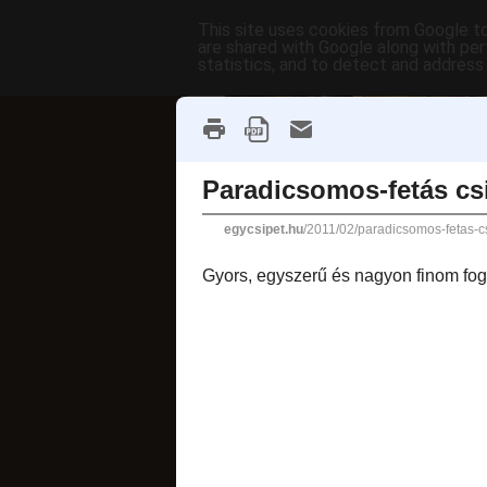
This site uses cookies from Google to 
are shared with Google along with per
statistics, and to detect and address
főoldal
címkék
receptek AB
fánkok
2011. február 25., p
Paradicsom
Gyors, egyszerű és