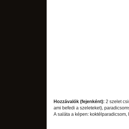
családtagokkal
paradicsomszelete
néhány percre a süt
Mennyei krumplipürév
sós apróságok
torták
diós
Hozzávalók (fejen
csipetnyi bazsalik