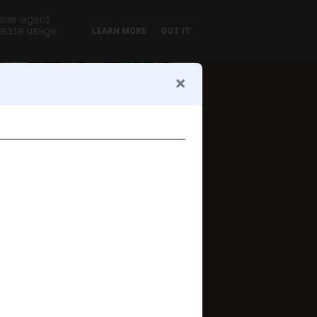
 user-agent
nerate usage
LEARN MORE
GOT IT
ofil
Zsuzsi szelet