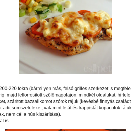
m - előmelegítem 200-220 fokra (bármilyen más, felső grilles szerkezet is
rkemellszeleteket sózom, borsozom. Hagyom állni néhány percig, majd
magolajon, mindkét oldalukat, hirtelen pirosra sütöm. Ezután sütőpapírral bélelt
tom a szeleteket, szárított bazsalikomot szórok rájuk (kevésbé finnyás