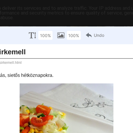
deliver its services and to analyze traffic. Your IP address and
formance and security metrics to ensure quality of service, ge
 abuse.
C-ben
tartalomjegyzék
tartósítás
hasznos
egyebek
pr
éntek
os-fetás csirkemell
 nagyon finom fogás, sietős hétköznapokra.