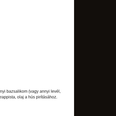
Select Language
▼
BLOGARCHÍVUM
►
2017
(1)
►
2016
(1)
►
2015
(7)
►
2014
(34)
►
2013
(52)
►
2012
(85)
▼
2011
(134)
►
december
(10)