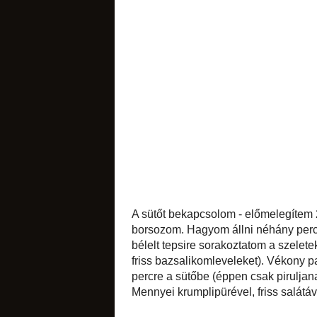
sütemények
likőrök
édes apróságok
A sütőt bekapcsolo
megfelel). A csi
felforrósított szőlő
tepsire sorakozta