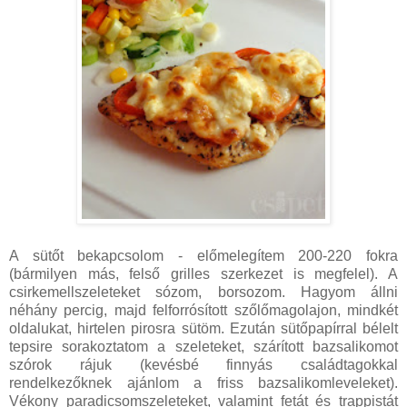
A sütőt bekapcsolom - előmelegítem 200-220 fokra
(bármilyen más, felső grilles szerkezet is megfelel). A
csirkemellszeleteket sózom, borsozom. Hagyom állni
néhány percig, majd felforrósított szőlőmagolajon, mindkét
oldalukat, hirtelen pirosra sütöm. Ezután sütőpapírral bélelt
tepsire sorakoztatom a szeleteket, szárított bazsalikomot
szórok rájuk (kevésbé finnyás családtagokkal
rendelkezőknek ajánlom a friss bazsalikomleveleket).
Vékony paradicsomszeleteket, valamint fetát és trappistát