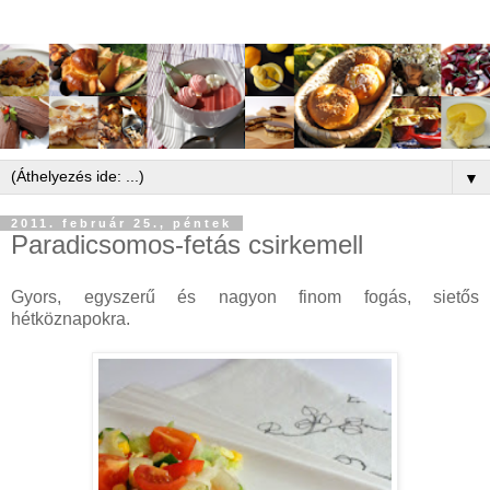
▼
2011. február 25., péntek
Paradicsomos-fetás csirkemell
Gyors, egyszerű és nagyon finom fogás, sietős
hétköznapokra.