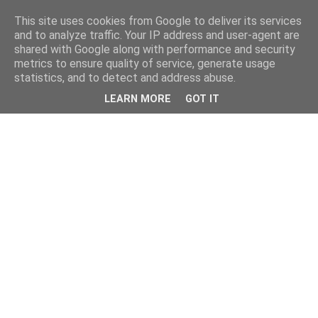
This site uses cookies from Google to deliver its services
and to analyze traffic. Your IP address and user-agent are
shared with Google along with performance and security
metrics to ensure quality of service, generate usage
statistics, and to detect and address abuse.
LEARN MORE
GOT IT