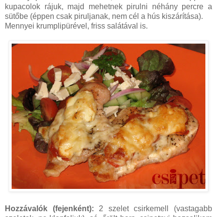
kupacolok rájuk, majd mehetnek pirulni néhány percre a
sütőbe (éppen csak piruljanak, nem cél a hús kiszárítása).
Mennyei krumplipürével, friss salátával is.
Hozzávalók (fejenként):
2 szelet csirkemell (vastagabb