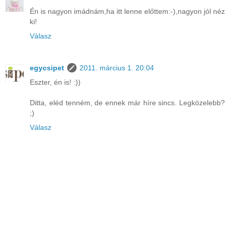
Én is nagyon imádnám,ha itt lenne előttem:-),nagyon jól néz
ki!
Válasz
egycsipet
2011. március 1. 20:04
Eszter, én is! :))
Ditta, eléd tenném, de ennek már híre sincs. Legközelebb?
;)
Válasz