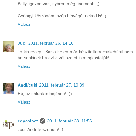
Belly, igazad van, nyáron még finomabb! ;)
Gyöngyi köszönöm, szép hétvégét neked is! :)
Válasz
Juci
2011. február 26. 14:16
Jó kis recept! Bár a héten már készítettem csirkehúsit nem
árt senkinek ha ezt a változatot is megkostolják!
Válasz
Andi/cuki
2011. február 27. 19:39
Hú, ez nálunk is bejönne!:-))
Válasz
egycsipet
2011. február 28. 11:56
Juci, Andi: köszönöm! :)