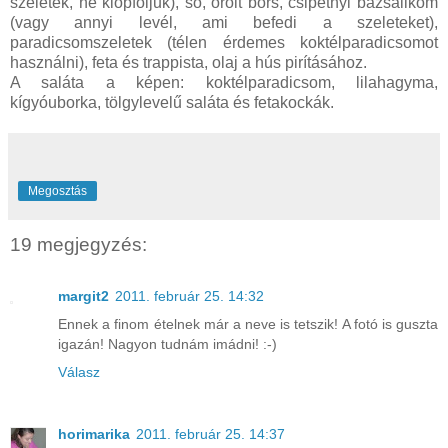
szeletek, ne klopfoljuk), só, őrölt bors, csipetnyi bazsalikom
(vagy annyi levél, ami befedi a szeleteket),
paradicsomszeletek (télen érdemes koktélparadicsomot
használni), feta és trappista, olaj a hús pirításához.
A saláta a képen: koktélparadicsom, lilahagyma,
kígyóuborka, tölgylevelű saláta és fetakockák.
Megosztás
19 megjegyzés:
margit2
2011. február 25. 14:32
Ennek a finom ételnek már a neve is tetszik! A fotó is guszta
igazán! Nagyon tudnám imádni! :-)
Válasz
horimarika
2011. február 25. 14:37