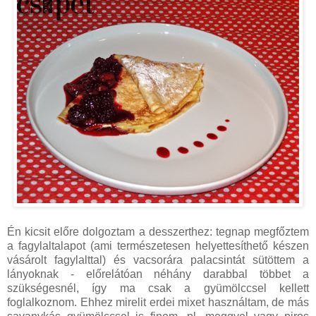
Én kicsit előre dolgoztam a desszerthez: tegnap megfőztem
a fagylaltalapot (ami természetesen helyettesíthető készen
vásárolt fagylalttal) és vacsorára palacsintát sütöttem a
lányoknak - előrelátóan néhány darabbal többet a
szükségesnél, így ma csak a gyümölccsel kellett
foglalkoznom. Ehhez mirelit erdei mixet használtam, de más