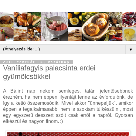
▼
2011. február 13., vasárnap
Vaníliafagyis palacsinta erdei
gyümölcsökkel
A Bálint nap nekem semleges, talán jelentősebbnek
érezném, ha nem éppen ilyentájt lenne az évfordulónk, de
így a kettő összemosódik. Mivel akkor "ünnepeljük", amikor
éppen a legalkalmasabb, nem is szoktam túlkészülni, most
egy egyszerű desszert szólt csak erről a napról. Gyorsan
elkészül és nagyon finom. :)