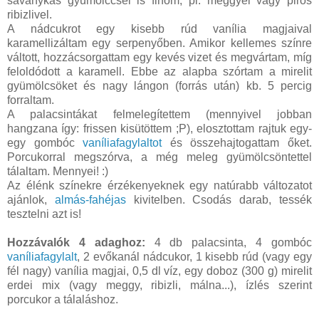
savanykás gyümölccsel is finom, pl. meggyel vagy piros
ribizlivel.
A nádcukrot egy kisebb rúd vanília magjaival
karamellizáltam egy serpenyőben. Amikor kellemes színre
váltott, hozzácsorgattam egy kevés vizet és megvártam, míg
feloldódott a karamell. Ebbe az alapba szórtam a mirelit
gyümölcsöket és nagy lángon (forrás után) kb. 5 percig
forraltam.
A palacsintákat felmelegítettem (mennyivel jobban
hangzana így: frissen kisütöttem ;P), elosztottam rajtuk egy-
egy gombóc
vaníliafagylaltot
és összehajtogattam őket.
Porcukorral megszórva, a még meleg gyümölcsöntettel
tálaltam. Mennyei! :)
Az élénk színekre érzékenyeknek egy natúrabb változatot
ajánlok,
almás-fahéjas
kivitelben. Csodás darab, tessék
tesztelni azt is!
Hozzávalók 4 adaghoz:
4 db palacsinta, 4 gombóc
vaníliafagylalt
, 2 evőkanál nádcukor, 1 kisebb rúd (vagy egy
fél nagy) vanília magjai, 0,5 dl víz, egy doboz (300 g) mirelit
erdei mix (vagy meggy, ribizli, málna...), ízlés szerint
porcukor a tálaláshoz.