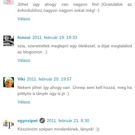
Jöhet úgy ahogy van nagyon fini!:-)Gratulálok az
évfordulóhoz,nagyon nagyon sokat még!:-)
Válasz
foncsi
2011. február 19. 19:33
szia, szeretnélek meglepni egy öleléssel, a díjat megtalálod
az blogomon. :)
Válasz
Viki
2011. február 20. 19:57
Nekem jöhet így ahogy van. Ünnep sem kell hozzá, meg ha
pöttyös a tányér úgy is jó :)
Válasz
egycsipet
2011. február 21. 8:30
Köszönöm szépen mindenkinek, lányok! :))