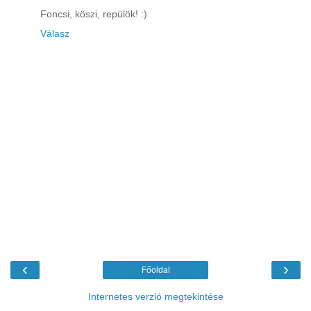
Foncsi, köszi, repülök! :)
Válasz
‹
›
Főoldal
Internetes verzió megtekintése