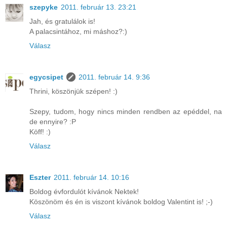
szepyke
2011. február 13. 23:21
Jah, és gratulálok is!
A palacsintához, mi máshoz?:)
Válasz
egycsipet
2011. február 14. 9:36
Thrini, köszönjük szépen! :)
Szepy, tudom, hogy nincs minden rendben az epéddel, na
de ennyire? :P
Köff! :)
Válasz
Eszter
2011. február 14. 10:16
Boldog évfordulót kívánok Nektek!
Köszönöm és én is viszont kívánok boldog Valentint is! ;-)
Válasz