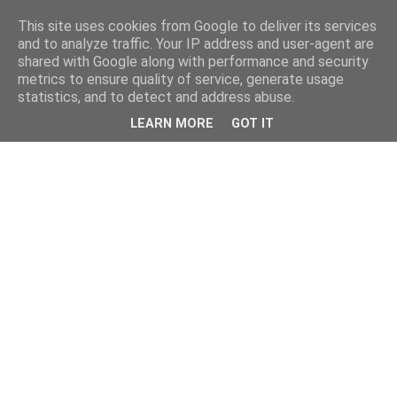
This site uses cookies from Google to deliver its services
and to analyze traffic. Your IP address and user-agent are
shared with Google along with performance and security
metrics to ensure quality of service, generate usage
statistics, and to detect and address abuse.
LEARN MORE
GOT IT