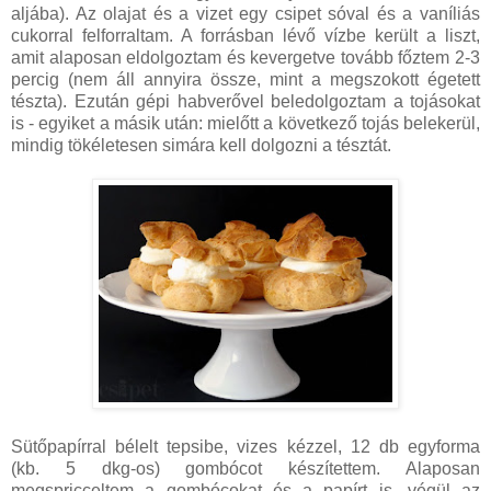
aljába). Az olajat és a vizet egy csipet sóval és a vaníliás
cukorral felforraltam. A forrásban lévő vízbe került a liszt,
amit alaposan eldolgoztam és kevergetve tovább főztem 2-3
percig (nem áll annyira össze, mint a megszokott égetett
tészta). Ezután gépi habverővel beledolgoztam a tojásokat
is - egyiket a másik után: mielőtt a következő tojás belekerül,
mindig tökéletesen simára kell dolgozni a tésztát.
Sütőpapírral bélelt tepsibe, vizes kézzel, 12 db egyforma
(kb. 5 dkg-os) gombócot készítettem. Alaposan
megspricceltem a gombócokat és a papírt is, végül az