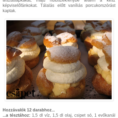
tésztasapkákat, majd hűtőszekrénybe tettem a kész
képviselőfánkokat. Tálalás előtt vaníliás porcukorszórást
kaptak.
Hozzávalók 12 darabhoz...
...a tésztához:
1,5 dl víz, 1,5 dl olaj, csipet só, 1 evőkanál