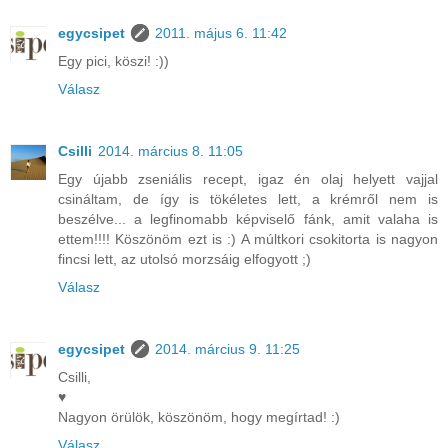
egycsipet
2011. május 6. 11:42
Egy pici, köszi! :))
Válasz
Csilli
2014. március 8. 11:05
Egy újabb zseniális recept, igaz én olaj helyett vajjal
csináltam, de így is tökéletes lett, a krémről nem is
beszélve... a legfinomabb képviselő fánk, amit valaha is
ettem!!!! Köszönöm ezt is :) A múltkori csokitorta is nagyon
fincsi lett, az utolsó morzsáig elfogyott ;)
Válasz
egycsipet
2014. március 9. 11:25
Csilli,
♥
Nagyon örülök, köszönöm, hogy megírtad! :)
Válasz