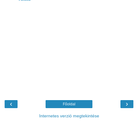
‹
›
Főoldal
Internetes verzió megtekintése