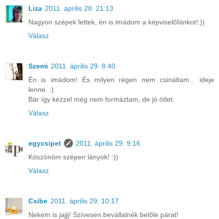
Liza
2011. április 28. 21:13
Nagyon szépek lettek, én is imádom a képviselőfánkot!:))
Válasz
Szemi
2011. április 29. 8:40
Én is imádom! És milyen régen nem csináltam... ideje
lenne. :)
Bár így kézzel még nem formáztam, de jó ötlet.
Válasz
egycsipet
2011. április 29. 9:16
Köszönöm szépen lányok! :))
Válasz
Csibe
2011. április 29. 10:17
Nekem is jajjj! Szívesen bevállalnék belőle párat!