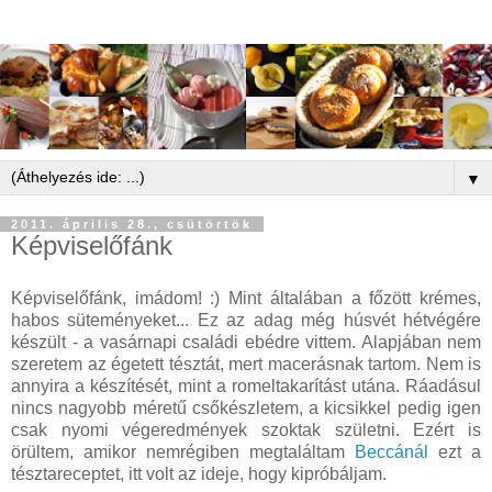
▼
2011. április 28., csütörtök
Képviselőfánk
Képviselőfánk, imádom! :) Mint általában a főzött krémes,
habos süteményeket... Ez az adag még húsvét hétvégére
készült - a vasárnapi családi ebédre vittem. Alapjában nem
szeretem az égetett tésztát, mert macerásnak tartom. Nem is
annyira a készítését, mint a romeltakarítást utána. Ráadásul
nincs nagyobb méretű csőkészletem, a kicsikkel pedig igen
csak nyomi végeredmények szoktak születni. Ezért is
örültem, amikor nemrégiben megtaláltam
Beccánál
ezt a
tésztareceptet, itt volt az ideje, hogy kipróbáljam.