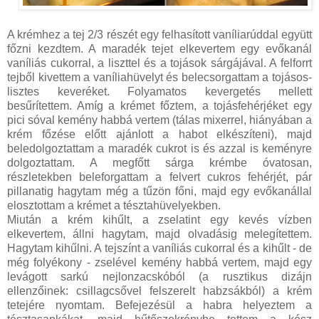
A krémhez a tej 2/3 részét egy felhasított vaníliarúddal együtt
főzni kezdtem. A maradék tejet elkevertem egy evőkanál
vaníliás cukorral, a liszttel és a tojások sárgájával. A felforrt
tejből kivettem a vaníliahüvelyt és belecsorgattam a tojásos-
lisztes keveréket. Folyamatos kevergetés mellett
besűrítettem. Amíg a krémet főztem, a tojásfehérjéket egy
pici sóval kemény habbá vertem (tálas mixerrel, hiányában a
krém főzése előtt ajánlott a habot elkészíteni), majd
beledolgoztattam a maradék cukrot is és azzal is keményre
dolgoztattam. A megfőtt sárga krémbe óvatosan,
részletekben beleforgattam a felvert cukros fehérjét, pár
pillanatig hagytam még a tűzön főni, majd egy evőkanállal
elosztottam a krémet a tésztahüvelyekben.
Miután a krém kihűlt, a zselatint egy kevés vízben
elkevertem, állni hagytam, majd olvadásig melegítettem.
Hagytam kihűlni. A tejszínt a vaníliás cukorral és a kihűlt - de
még folyékony - zselével kemény habbá vertem, majd egy
levágott sarkú nejlonzacskóból (a rusztikus dizájn
ellenzőinek: csillagcsővel felszerelt habzsákból) a krém
tetejére nyomtam. Befejezésül a habra helyeztem a