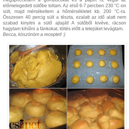
előmelegedett sütőbe toltam. Az első 6-7 percben 230 °C-on
sült, majd mérsékeltem a hőmérsékletet kb. 200 °C-ra.
Összesen 40 percig sült a tészta, ezalatt az idő alatt nem
szabad kinyitni a sütő ajtaját! A sütőből kivéve, rácson
hagytam kihűlni a fánkokat, töltés előtt a tetejüket levágtam.
Becca, köszönöm a receptet! :)