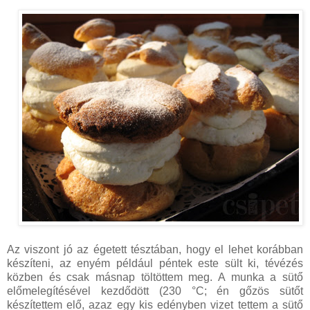
Az viszont jó az égetett tésztában, hogy el lehet korábban
készíteni, az enyém például péntek este sült ki, tévézés
közben és csak másnap töltöttem meg. A munka a sütő
előmelegítésével kezdődött (230 °C; én gőzös sütőt
készítettem elő, azaz egy kis edényben vizet tettem a sütő