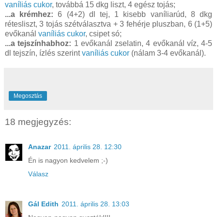
vaníliás cukor
, továbbá 15 dkg liszt, 4 egész tojás;
...a krémhez:
6 (4+2) dl tej, 1 kisebb vaníliarúd, 8 dkg
rétesliszt, 3 tojás szétválasztva + 3 fehérje pluszban, 6 (1+5)
evőkanál
vaníliás cukor
, csipet só;
...a tejszínhabhoz:
1 evőkanál zselatin, 4 evőkanál víz, 4-5
dl tejszín, ízlés szerint
vaníliás cukor
(nálam 3-4 evőkanál).
Megosztás
18 megjegyzés:
Anazar
2011. április 28. 12:30
Én is nagyon kedvelem ;-)
Válasz
Gál Edith
2011. április 28. 13:03