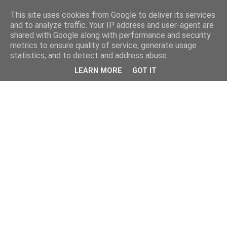
This site uses cookies from Google to deliver its services
and to analyze traffic. Your IP address and user-agent are
shared with Google along with performance and security
metrics to ensure quality of service, generate usage
statistics, and to detect and address abuse.
LEARN MORE
GOT IT