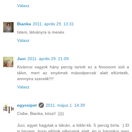
Válasz
Bianka
2011. április 29. 13:31
Isteni, látványra is mesés
Válasz
Juci
2011. április 29. 21:09
Kiváncsi vagyok hány percig tartott ez a finoooom süti a
tálon, mert az enyémek másodpercek alatt eltüntetik,
annnyira szeretik!!!!
Válasz
egycsipet
2011. május 1. 14:39
Csibe, Bianka, köszi! :))))
Juci, egyet hagytak a tálcán, a többi kb. 5 percig bírta. :) El
is hiszem, hogy eltűnik pillanatok alatt, én is bármikor meg