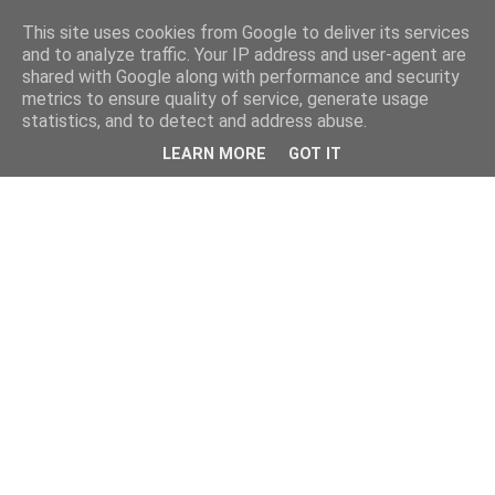
This site uses cookies from Google to deliver its services
and to analyze traffic. Your IP address and user-agent are
shared with Google along with performance and security
metrics to ensure quality of service, generate usage
statistics, and to detect and address abuse.
LEARN MORE
GOT IT