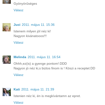
Gyönyörűséges
Válasz
Juci
2011. május 11. 15:36
Istenem milyen jól néz ki!
Nagyon kivánatooos!!!
Válasz
Melinda
2011. május 11. 16:54
Ohhh,ez(is) a gyenge pontom!:DDD
Nagyon jó néz ki,s biztos finom is ! Köszi a receptet:DD
Válasz
Kati
2011. május 11. 21:39
Istenien néz ki, én is megkívántamn az epret.
Válasz