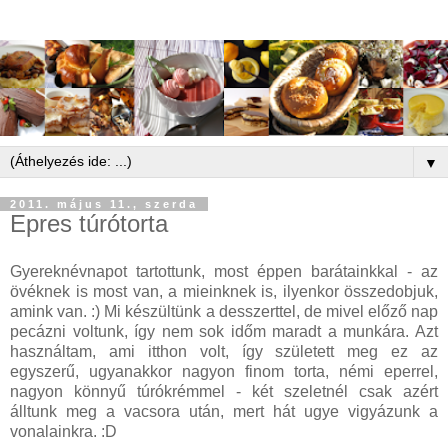
▼
2011. május 11., szerda
Epres túrótorta
Gyereknévnapot tartottunk, most éppen barátainkkal - az
övéknek is most van, a mieinknek is, ilyenkor összedobjuk,
amink van. :) Mi készültünk a desszerttel, de mivel előző nap
pecázni voltunk, így nem sok időm maradt a munkára. Azt
használtam, ami itthon volt, így született meg ez az
egyszerű, ugyanakkor nagyon finom torta, némi eperrel,
nagyon könnyű túrókrémmel - két szeletnél csak azért
álltunk meg a vacsora után, mert hát ugye vigyázunk a
vonalainkra. :D