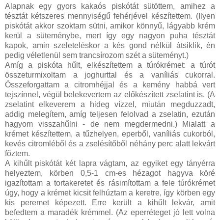
Alapnak egy gyors kakaós piskótát sütöttem, amihez a
tésztát kétszeres mennyiségű fehérjével készítettem. (Ilyen
piskótát akkor szoktam sütni, amikor könnyű, lágyabb krém
kerül a süteménybe, mert így egy nagyon puha tésztát
kapok, amin szeleteléskor a kés gond nélkül átsiklik, én
pedig véletlenül sem trancsírozom szét a süteményt.)
Amíg a piskóta hűlt, elkészítettem a túrókrémet: a túrót
összeturmixoltam a joghurttal és a vaníliás cukorral.
Összeforgattam a citromhéjjal és a kemény habbá vert
tejszínnel, végül belekevertem az előkészített zselatint is. (A
zselatint elkeverem a hideg vízzel, miután megduzzadt,
addig melegítem, amíg teljesen felolvad a zselatin, ezután
hagyom visszahűlni - de nem megdermedni.) Mialatt a
krémet készítettem, a tűzhelyen, eperből, vaníliás cukorból,
kevés citromléből és a zselésítőből néhány perc alatt lekvárt
főztem.
A kihűlt piskótát két lapra vágtam, az egyiket egy tányérra
helyeztem, körben 0,5-1 cm-es hézagot hagyva köré
igazítottam a tortakeretet és rásimítottam a fele túrókrémet
úgy, hogy a krémet kicsit felhúztam a keretre, így körben egy
kis peremet képezett. Erre került a kihűlt lekvár, amit
befedtem a maradék krémmel. (Az eperréteget jó lett volna