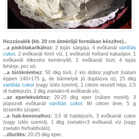
Hozzávalók (kb. 20 cm átmérőjű formában készítve)...
...a piskótakarikához:
2 tojás sárgája, 4 evőkanál
vaníliás
cukor
, 2 evőkanál forró víz, 1 evőkanál holland kakaópor, 1
evőkanál étkezési keményítő, 2 evőkanál liszt, 4 tojás
fehérje, pici só;
...a túrókrémhez:
50 dkg túró, 2 kis doboz joghurt (nálam
éppen 140+175 g, de bármelyik jó duplázva is), 15 dkg
vaníliás cukor
(vagy ízlés szerint), 1 citrom reszelt héja, 2,5
dl habtejszín, 2 dkg zselatin+6 evőkanál víz;
...az eperlekvárhoz:
20-25 dkg eper (nálam mirelit), 3
púpozott evőkanál
vaníliás cukor
, fél citrom leve, 5 g
dzsemfix szuper;
...a hab-bevonathoz:
3,5 dl habtejszín, 3 evőkanál cukor
(vagy ízlés szerint), 1 dkg zselatin+3 evőkanál víz (vagy
zselatin fix/habfixáló);
...díszítés:
20-25 dkg eper.