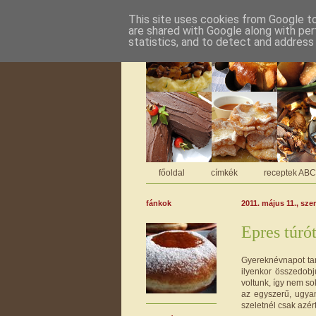
This site uses cookies from Google to 
are shared with Google along with per
statistics, and to detect and address
főoldal
címkék
receptek AB
fánkok
2011. május 11., sze
Epres túró
Gyereknévnapot tar
ilyenkor összedobj
voltunk, így nem so
az egyszerű, ugya
szeletnél csak azér