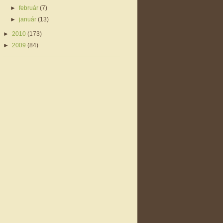
►
február
(7)
►
január
(13)
►
2010
(173)
►
2009
(84)