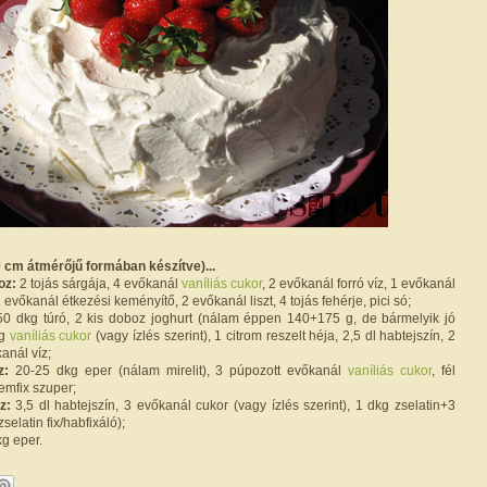
 cm átmérőjű formában készítve)...
oz:
2 tojás sárgája, 4 evőkanál
vaníliás cukor
, 2 evőkanál forró víz, 1 evőkanál
evőkanál étkezési keményítő, 2 evőkanál liszt, 4 tojás fehérje, pici só;
0 dkg túró, 2 kis doboz joghurt (nálam éppen 140+175 g, de bármelyik jó
kg
vaníliás cukor
(vagy ízlés szerint), 1 citrom reszelt héja, 2,5 dl habtejszín, 2
anál víz;
z:
20-25 dkg eper (nálam mirelit), 3 púpozott evőkanál
vaníliás cukor
, fél
semfix szuper;
z:
3,5 dl habtejszín, 3 evőkanál cukor (vagy ízlés szerint), 1 dkg zselatin+3
selatin fix/habfixáló);
g eper.