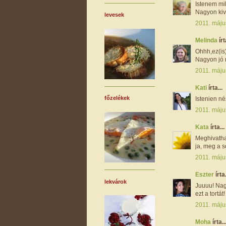
Istenem mil
Nagyon kiv
levesek
2011. máju
Melinda
írt
Ohhh,ez(is
Nagyon jó n
2011. máju
Kati
írta...
főzelékek
Istenien né
2011. máju
Kata
írta...
Meghivathat
ja, meg a s
2011. máju
Eszter
írta.
lekvárok
Juuuu! Nagy
ezt a tortát!
2011. máju
Moha
írta..