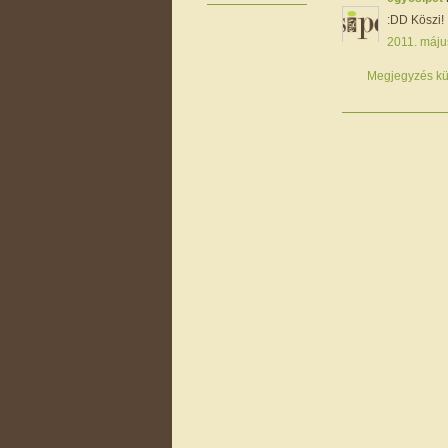
:DD Köszi!
2011. máju
Megjegyzés kü