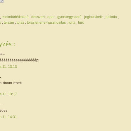
,
csokoládé/kakaó
,
desszert
,
eper
,
gyors/egyszerű
,
joghurt/kefir
,
piskóta
,
ap
,
tejszín
,
tojás
,
tojásfehérje-hasznosítás
,
torta
,
túró
zés :
ta...
éééééééééééééééééép!
s 11. 13:13
.
ni finom lehet!
s 11. 13:17
...
éges
s 11. 14:31