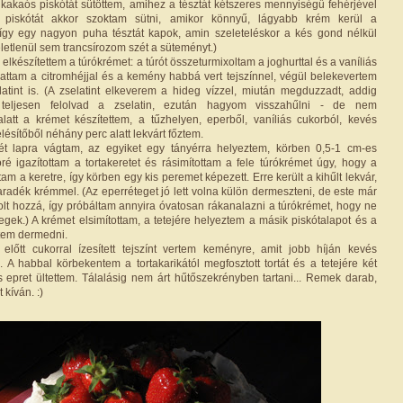
kakaós piskótát sütöttem, amihez a tésztát kétszeres mennyiségű fehérjével
en piskótát akkor szoktam sütni, amikor könnyű, lágyabb krém kerül a
így egy nagyon puha tésztát kapok, amin szeleteléskor a kés gond nélkül
véletlenül sem trancsírozom szét a süteményt.)
 elkészítettem a túrókrémet: a túrót összeturmixoltam a joghurttal és a vaníliás
gattam a citromhéjjal és a kemény habbá vert tejszínnel, végül belekevertem
elatint is. (A zselatint elkeverem a hideg vízzel, miután megduzzadt, addig
teljesen felolvad a zselatin, ezután hagyom visszahűlni - de nem
att a krémet készítettem, a tűzhelyen, eperből, vaníliás cukorból, kevés
lésítőből néhány perc alatt lekvárt főztem.
 két lapra vágtam, az egyiket egy tányérra helyeztem, körben 0,5-1 cm-es
é igazítottam a tortakeretet és rásimítottam a fele túrókrémet úgy, hogy a
tam a keretre, így körben egy kis peremet képezett. Erre került a kihűlt lekvár,
radék krémmel. (Az eperréteget jó lett volna külön dermeszteni, de este már
t hozzá, így próbáltam annyira óvatosan rákanalazni a túrókrémet, hogy ne
egek.) A krémet elsimítottam, a tetejére helyeztem a másik piskótalapot és a
tem dermedni.
előtt cukorral ízesített tejszínt vertem keményre, amit jobb híján kevés
m. A habbal körbekentem a tortakarikától megfosztott tortát és a tetejére két
s epret ültettem. Tálalásig nem árt hűtőszekrényben tartani... Remek darab,
 kíván. :)