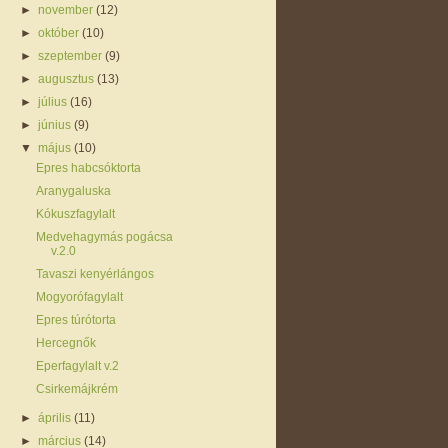
►
november
(12)
►
október
(10)
►
szeptember
(9)
►
augusztus
(13)
►
július
(16)
►
június
(9)
▼
május
(10)
Epres habcsóktorta
Aranygaluska
Kókuszfagylalt
Medvehagymás pogácsa
v.2.0
Tavaszi kenyérlángos
Mogyorófagylalt
Epres túrótorta
Hercegnők
Eperfagylalt v.2
Csirkemájkrém
►
április
(11)
►
március
(14)