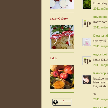
Ez tényleg
2011. máju
egycsipet
savanyúságok
Köszönöm s
2011. máju
Ditta tortá
Gyönyörű le
2011. máju
egycsipet
italok
Köszi Ditta! 
2011. máju
Raindrop
í
Igazából ne
bizonyos m
De, inkább
:D
2011. máju
egycsipet