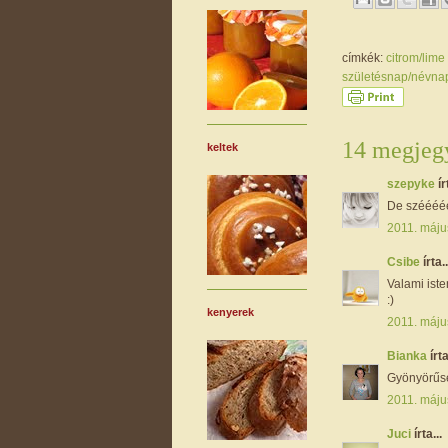
címkék:
citrom/lime
születésnap/névn
14 megjegy
keltek
szepyke
ír
De széééé
2011. máju
Csibe
írta..
Valami iste
:)
kenyerek
2011. máju
Bianka
írta
Gyönyörűs
2011. máju
Juci
írta...