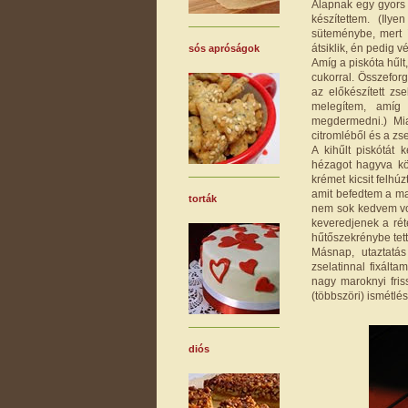
Alapnak egy gyors 
készítettem. (Ily
süteménybe, mert 
átsiklik, én pedig 
sós apróságok
Amíg a piskóta hűlt,
cukorral. Összefor
az előkészített zs
melegítem, amíg 
megdermedni.) Mial
citromléből és a zse
A kihűlt piskótát
hézagot hagyva kör
krémet kicsit felhúz
amit befedtem a ma
torták
nem sok kedvem vol
keveredjenek a rét
hűtőszekrénybe tet
Másnap, utaztatás 
zselatinnal fixálta
nagy maroknyi fris
(többszöri) ismétlést
diós