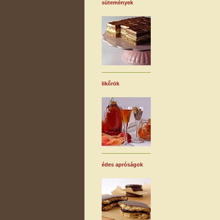
sütemények
likőrök
édes apróságok