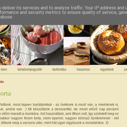
deliver its services and to analyze traffic. Your IP address and
formance and security metrics to ensure quality of service, ge
 abuse.
C-ben
tartalomjegyzék
tartósítás
hasznos
egyebek
pr
rda
torta
tottunk, most éppen barátainkkal - az övéknek is most van, a mieinknek is,
uk, amink van. :) Mi készültünk a desszerttel, de mivel előző nap pecázni
k időm maradt a munkára. Azt használtam, ami itthon volt, így született meg ez
nakkor nagyon finom torta, némi eperrel, nagyon könnyű túrókrémmel - két
t álltunk meg a vacsora után, mert hát ugye vigyázunk a vonalainkra. :D