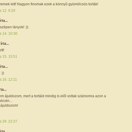
 remek lett! Nagyon finomak ezek a könnyű gyümölcsös torták!
s 12. 9:20
írta...
zépen lányok! :))
s 14. 10:30
i
írta...
tt!
s 15. 15:51
írta...
:))
s 16. 12:11
rta...
m ájuldozom, mert a tortáid mindig is elől voltak számomra azon a
ércén...
 ájuldozom!
s 29. 22:37
írta...