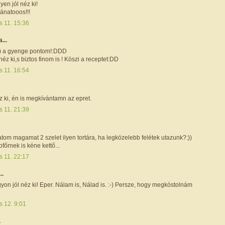
yen jól néz ki!
ánatooos!!!
s 11. 15:36
a...
) a gyenge pontom!:DDD
éz ki,s biztos finom is ! Köszi a receptet:DD
s 11. 16:54
z ki, én is megkívántamn az epret.
s 11. 21:39
om magamat 2 szelet ilyen tortára, ha legközelebb felétek utazunk?:))
ofőrnek is kéne kettő...
s 11. 22:17
..
on jól néz ki! Eper. Nálam is, Nálad is. :-) Persze, hogy megkóstolnám
s 12. 9:01
.