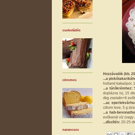
csokoládés
Hozzávalók (kb. 20
...a piskótakarikáh
citromos
holland kakaópor, 1 
...a túrókrémhez:
5
duplázva is), 15 d
dkg zselatin+6 evők
...az eperlekvárho
citrom leve, 5 g dz
...a hab-bevonatho
evőkanál víz (vagy z
...díszítés:
20-25 dk
narancsos