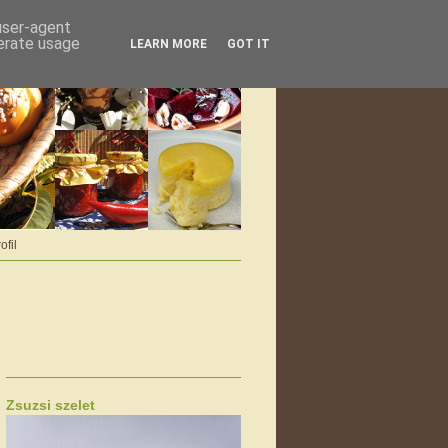
 user-agent
nerate usage
LEARN MORE
GOT IT
ofil
Zsuzsi szelet