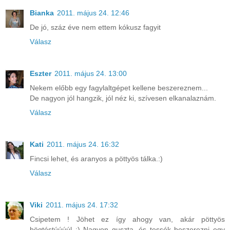
Bianka
2011. május 24. 12:46
De jó, száz éve nem ettem kókusz fagyit
Válasz
Eszter
2011. május 24. 13:00
Nekem előbb egy fagylaltgépet kellene beszereznem...
De nagyon jól hangzik, jól néz ki, szívesen elkanalaznám.
Válasz
Kati
2011. május 24. 16:32
Fincsi lehet, és aranyos a pöttyös tálka.:)
Válasz
Viki
2011. május 24. 17:32
Csipetem ! Jöhet ez így ahogy van, akár pöttyös
bögtéstúúúúl :) Nagyon guszta, és tessék beszerezni egy