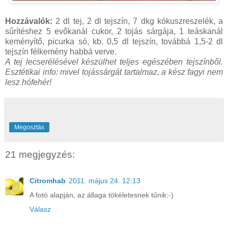
Hozzávalók:
2 dl tej, 2 dl tejszín, 7 dkg kókuszreszelék, a
sűrítéshez 5 evőkanál cukor, 2 tojás sárgája, 1 teáskanál
keményítő, picurka só, kb. 0,5 dl tejszín, továbbá 1,5-2 dl
tejszín félkemény habbá verve.
A tej lecserélésével készülhet teljes egészében tejszínből.
Esztétikai info: mivel tojássárgát tartalmaz, a kész fagyi nem
lesz hófehér!
Megosztás
21 megjegyzés:
Citromhab
2011. május 24. 12:13
A fotó alapján, az állaga tökéletesnek tűnik:-)
Válasz