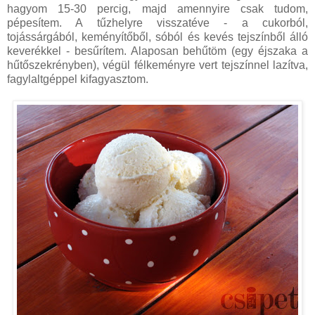
hagyom 15-30 percig, majd amennyire csak tudom,
pépesítem. A tűzhelyre visszatéve - a cukorból,
tojássárgából, keményítőből, sóból és kevés tejszínből álló
keverékkel - besűrítem. Alaposan behűtöm (egy éjszaka a
hűtőszekrényben), végül félkeményre vert tejszínnel lazítva,
fagylaltgéppel kifagyasztom.