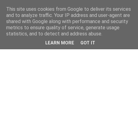
This site uses cookies from Google to deliver its services
and to analyze traffic. Your IP address and user-agent are
shared with Google along with performance and security
metrics to ensure quality of service, generate usage
statistics, and to detect and address abuse.
LEARN MORE
GOT IT