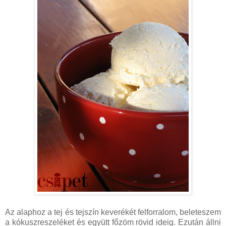
Az alaphoz a tej és tejszín keverékét felforralom, beleteszem
a kókuszreszeléket és együtt főzöm rövid ideig. Ezután állni