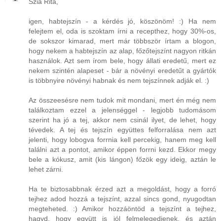
Szia Rita,
igen, habtejszín - a kérdés jó, köszönöm! :) Ha nem
felejtem el, oda is szoktam írni a recepthez, hogy 30%-os,
de sokszor kimarad, mert már többször írtam a blogon,
hogy nekem a habtejszín az alap, főzőtejszínt nagyon ritkán
használok. Azt sem írom bele, hogy állati eredetű, mert ez
nekem szintén alapeset - bár a növényi eredetűt a gyártók
is többnyire növényi habnak és nem tejszínnek adják el. :)
Az összeesésre nem tudok mit mondani, mert én még nem
találkoztam ezzel a jelenséggel - legjobb tudomásom
szerint ha jó a tej, akkor nem csinál ilyet, de lehet, hogy
tévedek. A tej és tejszín együttes felforralása nem azt
jelenti, hogy lobogva forrnia kell percekig, hanem meg kell
találni azt a pontot, amikor éppen forrni kezd. Ekkor megy
bele a kókusz, amit (kis lángon) főzök egy ideig, aztán le
lehet zárni.
Ha te biztosabbnak érzed azt a megoldást, hogy a forró
tejhez adod hozzá a tejszínt, azzal sincs gond, nyugodtan
megteheted. :) Amikor hozzáöntöd a tejszínt a tejhez,
hagyd, hogy együtt is jól felmelegedjenek, és aztán