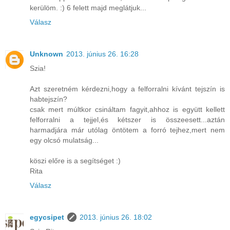
kerülöm. :) 6 felett majd meglátjuk...
Válasz
Unknown
2013. június 26. 16:28
Szia!
Azt szeretném kérdezni,hogy a felforralni kívánt tejszín is
habtejszín?
csak mert múltkor csináltam fagyit,ahhoz is együtt kellett
felforralni a tejjel,és kétszer is összeesett...aztán
harmadjára már utólag öntötem a forró tejhez,mert nem
egy olcsó mulatság...
köszi előre is a segítséget :)
Rita
Válasz
egycsipet
2013. június 26. 18:02