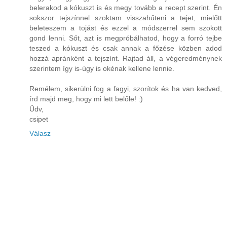
belerakod a kókuszt is és megy tovább a recept szerint. Én
sokszor tejszínnel szoktam visszahűteni a tejet, mielőtt
beleteszem a tojást és ezzel a módszerrel sem szokott
gond lenni. Sőt, azt is megpróbálhatod, hogy a forró tejbe
teszed a kókuszt és csak annak a főzése közben adod
hozzá apránként a tejszínt. Rajtad áll, a végeredménynek
szerintem így is-úgy is okénak kellene lennie.
Remélem, sikerülni fog a fagyi, szorítok és ha van kedved,
írd majd meg, hogy mi lett belőle! :)
Üdv,
csipet
Válasz