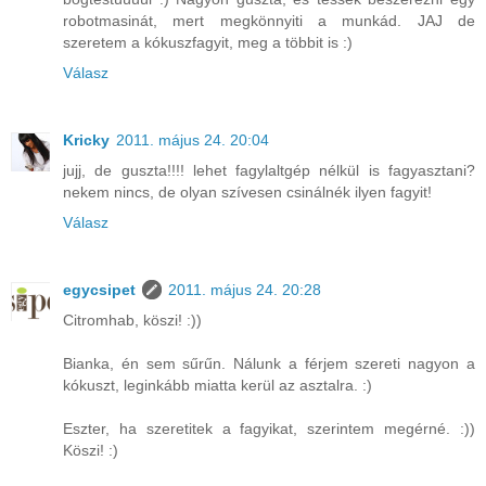
robotmasinát, mert megkönnyiti a munkád. JAJ de
szeretem a kókuszfagyit, meg a többit is :)
Válasz
Kricky
2011. május 24. 20:04
jujj, de guszta!!!! lehet fagylaltgép nélkül is fagyasztani?
nekem nincs, de olyan szívesen csinálnék ilyen fagyit!
Válasz
egycsipet
2011. május 24. 20:28
Citromhab, köszi! :))
Bianka, én sem sűrűn. Nálunk a férjem szereti nagyon a
kókuszt, leginkább miatta kerül az asztalra. :)
Eszter, ha szeretitek a fagyikat, szerintem megérné. :))
Köszi! :)