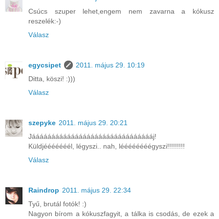
Csúcs szuper lehet,engem nem zavarna a kókusz
reszelék:-)
Válasz
egycsipet
2011. május 29. 10:19
Ditta, köszi! :)))
Válasz
szepyke
2011. május 29. 20:21
Jáááááááááááááááááááááááááááááááj!
Küldjééééééél, légyszi.. nah, léééééééégyszi!!!!!!!!!
Válasz
Raindrop
2011. május 29. 22:34
Tyű, brutál fotók! :)
Nagyon bírom a kókuszfagyit, a tálka is csodás, de ezek a