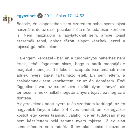
egycsipet
2011. június 17. 14:52
Beastie, én alapesetben sem szerettem soha nyers tojást
használni, de az első "pocakom" óta már tudatosan kerülöm
is. Nem használom a fagylaltoknál sem, amibe tojást
szeretnék tenni, ahhoz főzött alapot készítek, ezzel a
tojássárgát hőkezelem.
Ha engem kérdezel - bár én a tudományos háttérhez nem
értek, tehát fogalmam sincs, hogy a bacik megadják-e
magukat mondjuk -18 fokon - szoptató kismamának nem
adnék nyers tojást tartalmazó ételt. Én sem ettem, a
családomnak sem készítettem, ez az én döntésem. Ettől
függetlenül van az ismerőseim között olyan leányzó, aki
terhesen is mukk nélkül megette a nyers tojást, az meg az ő
döntése.
A gyerekeknek adott nyers tojás szerintem korfüggő, az én
nagyobbik lányom talán 3-4 éves lehetett, amikor egyszer
kóstolt egy kevés tiramisut valahol, de én tudatosan még
nem készítettem neki semmit nyers tojással. 3 év alatt
semmiképpen nem adnék, 6 év alatt pedig fokozottan