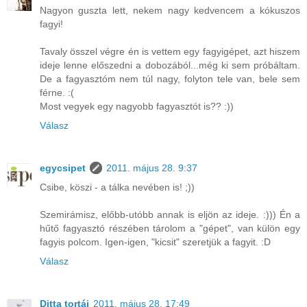
Nagyon guszta lett, nekem nagy kedvencem a kókuszos
fagyi!
Tavaly összel végre én is vettem egy fagyigépet, azt hiszem
ideje lenne előszedni a dobozából...még ki sem próbáltam.
De a fagyasztóm nem túl nagy, folyton tele van, bele sem
férne. :(
Most vegyek egy nagyobb fagyasztót is?? :))
Válasz
egycsipet
2011. május 28. 9:37
Csibe, köszi - a tálka nevében is! ;))
Szemirámisz, előbb-utóbb annak is eljön az ideje. :))) Én a
hűtő fagyasztó részében tárolom a "gépet", van külön egy
fagyis polcom. Igen-igen, "kicsit" szeretjük a fagyit. :D
Válasz
Ditta tortái
2011. május 28. 17:49