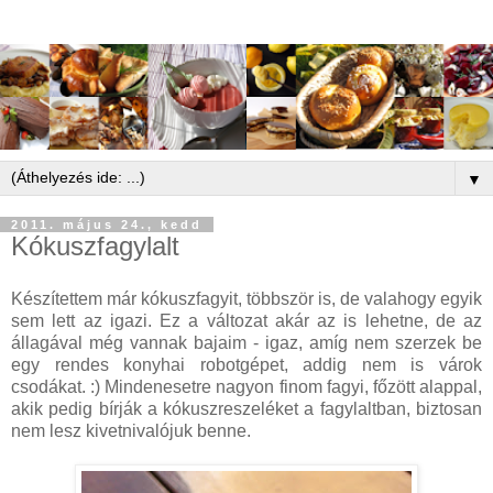
▼
2011. május 24., kedd
Kókuszfagylalt
Készítettem már kókuszfagyit, többször is, de valahogy egyik
sem lett az igazi. Ez a változat akár az is lehetne, de az
állagával még vannak bajaim - igaz, amíg nem szerzek be
egy rendes konyhai robotgépet, addig nem is várok
csodákat. :) Mindenesetre nagyon finom fagyi, főzött alappal,
akik pedig bírják a kókuszreszeléket a fagylaltban, biztosan
nem lesz kivetnivalójuk benne.