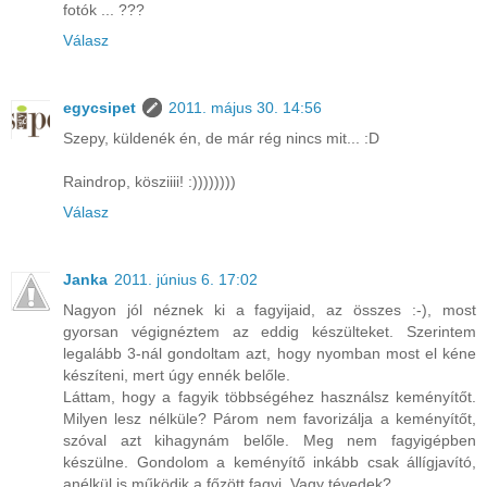
fotók ... ???
Válasz
egycsipet
2011. május 30. 14:56
Szepy, küldenék én, de már rég nincs mit... :D
Raindrop, kösziiii! :))))))))
Válasz
Janka
2011. június 6. 17:02
Nagyon jól néznek ki a fagyijaid, az összes :-), most
gyorsan végignéztem az eddig készülteket. Szerintem
legalább 3-nál gondoltam azt, hogy nyomban most el kéne
készíteni, mert úgy ennék belőle.
Láttam, hogy a fagyik többségéhez használsz keményítőt.
Milyen lesz nélküle? Párom nem favorizálja a keményítőt,
szóval azt kihagynám belőle. Meg nem fagyigépben
készülne. Gondolom a keményítő inkább csak állígjavító,
anélkül is működik a főzött fagyi. Vagy tévedek?