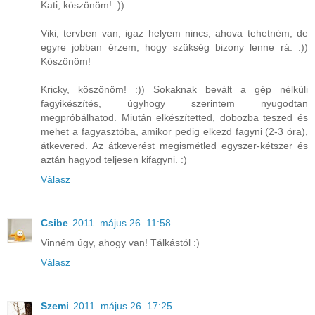
Kati, köszönöm! :))
Viki, tervben van, igaz helyem nincs, ahova tehetném, de
egyre jobban érzem, hogy szükség bizony lenne rá. :))
Köszönöm!
Kricky, köszönöm! :)) Sokaknak bevált a gép nélküli
fagyikészítés, úgyhogy szerintem nyugodtan
megpróbálhatod. Miután elkészítetted, dobozba teszed és
mehet a fagyasztóba, amikor pedig elkezd fagyni (2-3 óra),
átkevered. Az átkeverést megismétled egyszer-kétszer és
aztán hagyod teljesen kifagyni. :)
Válasz
Csibe
2011. május 26. 11:58
Vinném úgy, ahogy van! Tálkástól :)
Válasz
Szemi
2011. május 26. 17:25