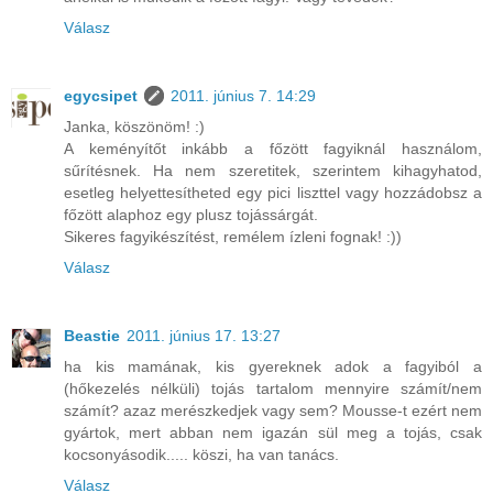
Válasz
egycsipet
2011. június 7. 14:29
Janka, köszönöm! :)
A keményítőt inkább a főzött fagyiknál használom,
sűrítésnek. Ha nem szeretitek, szerintem kihagyhatod,
esetleg helyettesítheted egy pici liszttel vagy hozzádobsz a
főzött alaphoz egy plusz tojássárgát.
Sikeres fagyikészítést, remélem ízleni fognak! :))
Válasz
Beastie
2011. június 17. 13:27
ha kis mamának, kis gyereknek adok a fagyiból a
(hőkezelés nélküli) tojás tartalom mennyire számít/nem
számít? azaz merészkedjek vagy sem? Mousse-t ezért nem
gyártok, mert abban nem igazán sül meg a tojás, csak
kocsonyásodik..... köszi, ha van tanács.
Válasz