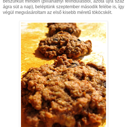
beszürkült minden (pillanatnyi felindulásból, azóta újra száz
ágra süt a nap), beléptünk szeptember második felébe is, így
végül megvásároltam az első kisebb méretű tököcskét.