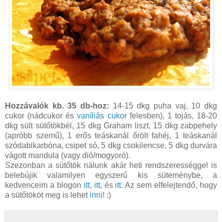
Hozzávalók kb. 35 db-hoz:
14-15 dkg puha vaj, 10 dkg
cukor (nádcukor és
vaníliás cukor
felesben), 1 tojás, 18-20
dkg sült sütőtökbél, 15 dkg Graham liszt, 15 dkg zabpehely
(apróbb szemű), 1 erős teáskanál őrölt fahéj, 1 teáskanál
szódabikarbóna, csipet só, 5 dkg csokilencse, 5 dkg durvára
vágott mandula (vagy dió/mogyoró).
Szezonban a sütőtök nálunk akár heti rendszerességgel is
belebújik valamilyen egyszerű kis süteménybe, a
kedvenceim a blogon
itt
,
itt
, és
itt
. Az sem elfelejtendő, hogy
a sütőtököt meg is lehet
inni
! :)