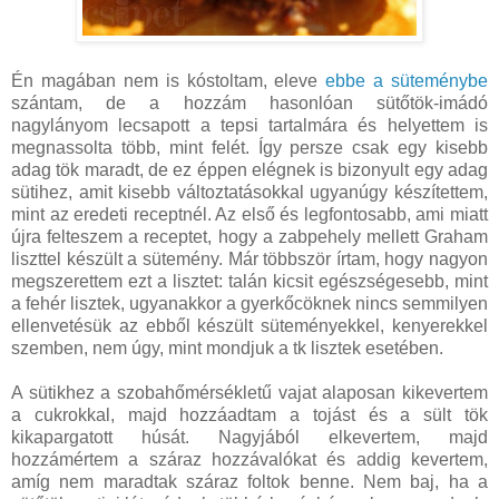
Én magában nem is kóstoltam, eleve
ebbe a süteménybe
szántam, de a hozzám hasonlóan sütőtök-imádó
nagylányom lecsapott a tepsi tartalmára és helyettem is
megnassolta több, mint felét. Így persze csak egy kisebb
adag tök maradt, de ez éppen elégnek is bizonyult egy adag
sütihez, amit kisebb változtatásokkal ugyanúgy készítettem,
mint az eredeti receptnél. Az első és legfontosabb, ami miatt
újra felteszem a receptet, hogy a zabpehely mellett Graham
liszttel készült a sütemény. Már többször írtam, hogy nagyon
megszerettem ezt a lisztet: talán kicsit egészségesebb, mint
a fehér lisztek, ugyanakkor a gyerkőcöknek nincs semmilyen
ellenvetésük az ebből készült süteményekkel, kenyerekkel
szemben, nem úgy, mint mondjuk a tk lisztek esetében.
A sütikhez a szobahőmérsékletű vajat alaposan kikevertem
a cukrokkal, majd hozzáadtam a tojást és a sült tök
kikapargatott húsát. Nagyjából elkevertem, majd
hozzámértem a száraz hozzávalókat és addig kevertem,
amíg nem maradtak száraz foltok benne. Nem baj, ha a