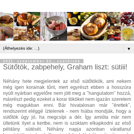
▼
2011. szeptember 22., csütörtök
Sütőtök, zabpehely, Graham liszt: sütiii!
Néhány hete megjelentek az első sütőtökök, ami nekem
még igen korainak tűnt, mert egyrészt ebben a hosszúra
nyúlt nyárban egyelőre nem jött meg a "hangulatom" hozzá,
másrészt pedig ezeket a korai tököket nem igazán szeretem
még magukban enni. Bár hivatalosan már "érettek",
rendszerint eléggé íztelenek - nem hiába mondják, hogy a
sütőtök úgy jó, ha megcsípi a dér. Így amióta már nem
ültetünk ilyet a kertbe, nem is szoktam elkapkodni az első
példány sütését. Néhány napja azonban váratlanul