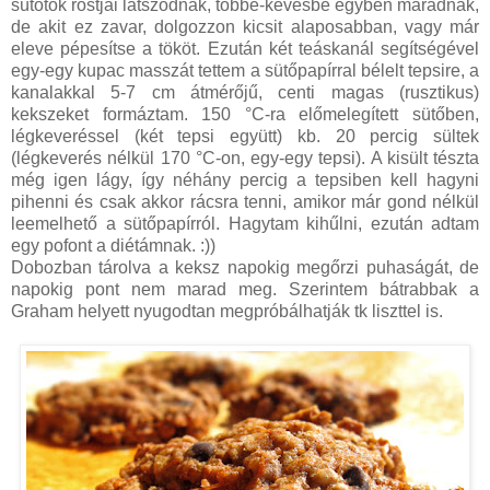
sütőtök rostjai látszódnak, többé-kevésbé egyben maradnak,
de akit ez zavar, dolgozzon kicsit alaposabban, vagy már
eleve pépesítse a tököt. Ezután két teáskanál segítségével
egy-egy kupac masszát tettem a sütőpapírral bélelt tepsire, a
kanalakkal 5-7 cm átmérőjű, centi magas (rusztikus)
kekszeket formáztam. 150 °C-ra előmelegített sütőben,
légkeveréssel (két tepsi együtt) kb. 20 percig sültek
(légkeverés nélkül 170 °C-on, egy-egy tepsi). A kisült tészta
még igen lágy, így néhány percig a tepsiben kell hagyni
pihenni és csak akkor rácsra tenni, amikor már gond nélkül
leemelhető a sütőpapírról. Hagytam kihűlni, ezután adtam
egy pofont a diétámnak. :))
Dobozban tárolva a keksz napokig megőrzi puhaságát, de
napokig pont nem marad meg. Szerintem bátrabbak a
Graham helyett nyugodtan megpróbálhatják tk liszttel is.