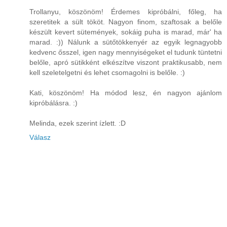
Trollanyu, köszönöm! Érdemes kipróbálni, főleg, ha
szeretitek a sült tököt. Nagyon finom, szaftosak a belőle
készült kevert sütemények, sokáig puha is marad, már' ha
marad. :)) Nálunk a sütőtökkenyér az egyik legnagyobb
kedvenc ősszel, igen nagy mennyiségeket el tudunk tüntetni
belőle, apró sütikként elkészítve viszont praktikusabb, nem
kell szeletelgetni és lehet csomagolni is belőle. :)
Kati, köszönöm! Ha módod lesz, én nagyon ajánlom
kipróbálásra. :)
Melinda, ezek szerint ízlett. :D
Válasz