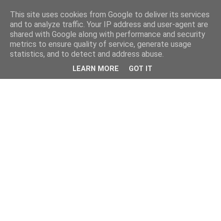
This site uses cookies from Google to deliver its services
and to analyze traffic. Your IP address and user-agent are
shared with Google along with performance and security
metrics to ensure quality of service, generate usage
statistics, and to detect and address abuse.
LEARN MORE
GOT IT