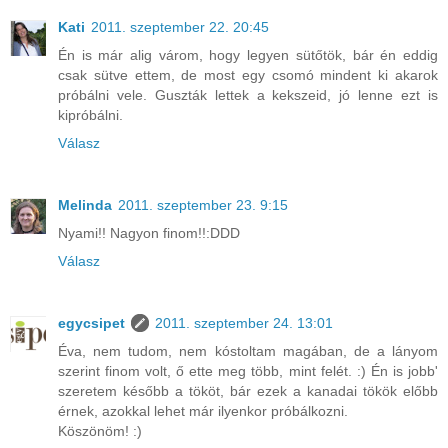
Kati
2011. szeptember 22. 20:45
Én is már alig várom, hogy legyen sütőtök, bár én eddig
csak sütve ettem, de most egy csomó mindent ki akarok
próbálni vele. Guszták lettek a kekszeid, jó lenne ezt is
kipróbálni.
Válasz
Melinda
2011. szeptember 23. 9:15
Nyami!! Nagyon finom!!:DDD
Válasz
egycsipet
2011. szeptember 24. 13:01
Éva, nem tudom, nem kóstoltam magában, de a lányom
szerint finom volt, ő ette meg több, mint felét. :) Én is jobb'
szeretem később a tököt, bár ezek a kanadai tökök előbb
érnek, azokkal lehet már ilyenkor próbálkozni.
Köszönöm! :)