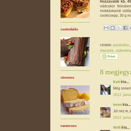
Hozzávalók kb. 45
nádcukor felesben
mokkáskanál sütőpo
csokicsepp, 30 g m
csokoládés
címkék:
aszalvány
mazsola
,
sütemén
8 megjegyz
citromos
Kati
írta...
Még sosem 
2012. januá
loren
írta...
Jól néz ki,
2012. januá
narancsos
Nelli
írta...