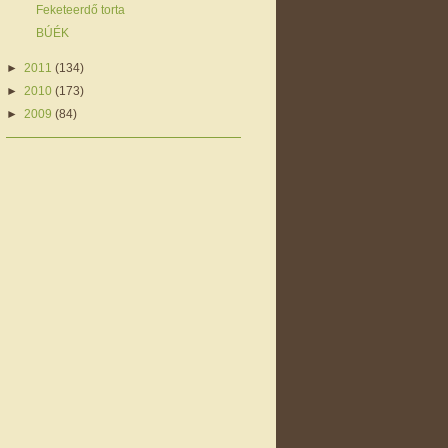
Feketeerdő torta
BÚÉK
►
2011
(134)
►
2010
(173)
►
2009
(84)