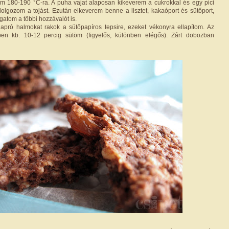
em 180-190 °C-ra. A puha vajat alaposan kikeverem a cukrokkal és egy pici
olgozom a tojást. Ezután elkeverem benne a lisztet, kakaóport és sütőport,
gatom a többi hozzávalót is.
 apró halmokat rakok a sütőpapíros tepsire, ezeket vékonyra ellapítom. Az
őben kb. 10-12 percig sütöm (figyelős, különben elégős). Zárt dobozban