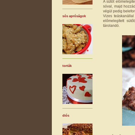
A sütőt előmelegít
sóval, majd hozzád
végül pedig belefor
Vizes teáskanállal
sós apróságok
előmelegített süt
tárolandó.
torták
diós