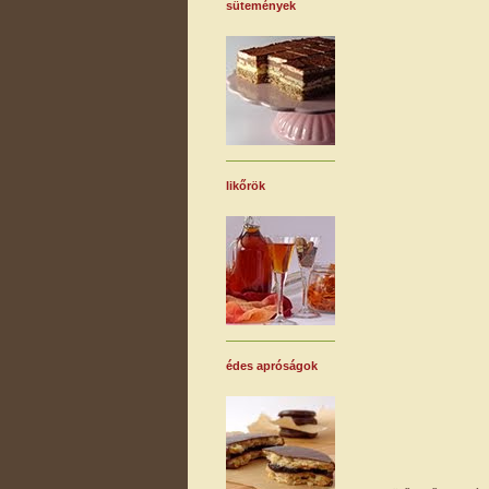
sütemények
likőrök
édes apróságok