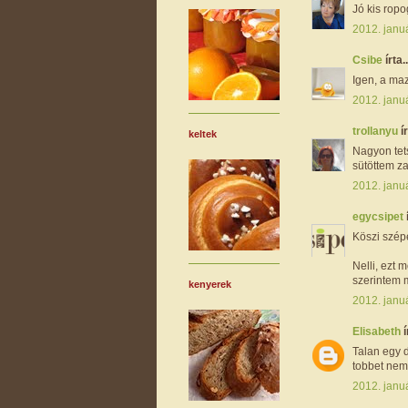
Jó kis ropo
2012. januá
Csibe
írta..
Igen, a ma
2012. januá
trollanyu
ír
keltek
Nagyon tet
sütöttem za
2012. janu
egycsipet
Köszi szépe
Nelli, ezt 
szerintem m
kenyerek
2012. januá
Elisabeth
í
Talan egy 
tobbet nem
2012. janu