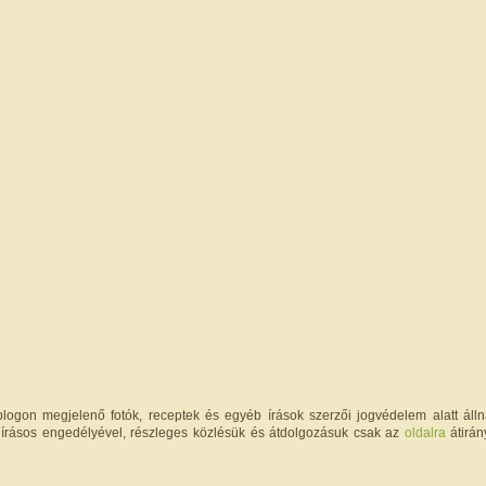
logon megjelenő fotók, receptek és egyéb írások szerzői jogvédelem alatt állna
írásos engedélyével, részleges közlésük és átdolgozásuk csak az
oldalra
átirán