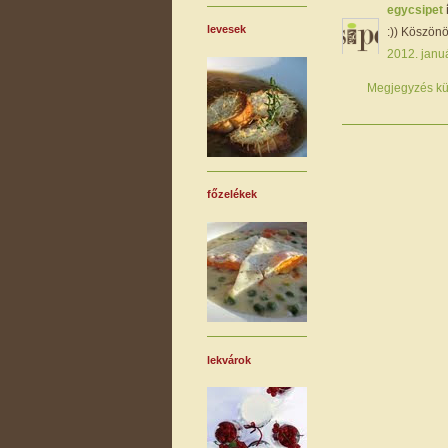
egycsipet
levesek
:)) Köszön
2012. januá
Megjegyzés kü
főzelékek
lekvárok