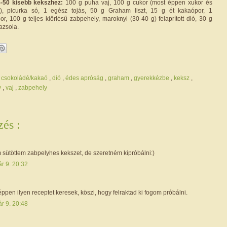
-50 kisebb kekszhez:
100 g puha vaj, 100 g cukor (most éppen xukor és
), picurka só, 1 egész tojás, 50 g Graham liszt, 15 g ét kakaópor, 1
r, 100 g teljes kiőrlésű zabpehely, maroknyi (30-40 g) felaprított dió, 30 g
azsola.
,
csokoládé/kakaó
,
dió
,
édes apróság
,
graham
,
gyerekkézbe
,
keksz
,
y
,
vaj
,
zabpehely
és :
sütöttem zabpelyhes kekszet, de szeretném kipróbálni:)
r 9. 20:32
 éppen ilyen receptet keresek, köszi, hogy felraktad ki fogom próbálni.
r 9. 20:48