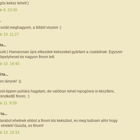
gós keksz lehet!:)
r 9. 23:30
.
zsolát meghagyom, a többit viszem :)
r 10. 11:27
ta...
szik:) Hamarosan újra elkezdek kekszeket gyártani a családnak. Egyszer
bpelyheset és nagyon finom lett.
ár 10. 16:40
írta...
n lányok! :))
most éppen puhára hagytam, de valóban lehet ropogósra is készíteni,
indkettő finom. :)
r 11. 9:58
rta...
darabot ehetnek ebbol a finom kis kekszbol, es meg tudnam allni hogy
 ehetek! Guszta, es finom!
ár 13. 19:33