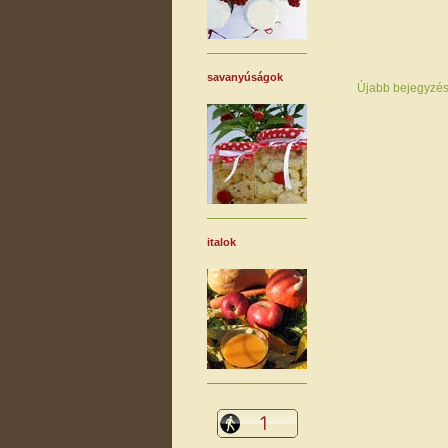
savanyúságok
Újabb bejegyzé
italok