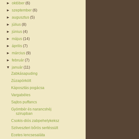
►
október
(6)
►
szeptember
(6)
►
augusztus
(5)
►
július
(8)
►
június
(4)
►
május
(14)
►
április
(7)
►
március
(9)
►
február
(7)
▼
január
(11)
Zabkásapuding
Zúzapörkölt
Káposztás pogácsa
Vargabéles
Sajtos puffancs
Gyömbér és narancshéj
szirupban
Csokis-diós zabpehelykeksz
Szilveszteri bőrös sertéssült
Ecetes lencsesaláta