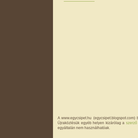
A www.egycsipet.hu (egycsipet.blogspot.com) b
Újraközlésük egyéb helyen kizárólag a
szerző
egyáltalán nem használhatóak.