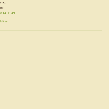
írta...
öm!
r 14. 11:49
ldése