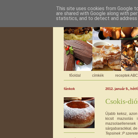
This site uses cookies from Google to 
are shared with Google along with per
statistics, and to detect and address
főoldal
címkék
receptek AB
fánkok
2012. január 9., hétf
Csokis-dió
Újabb keksz, azon 
kicsit mazsolás
mazsolaellenesek 
sárgabarackkal, de 
Tepsinek :P szeretet