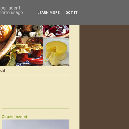
 user-agent
nerate usage
LEARN MORE
GOT IT
ofil
Zsuzsi szelet