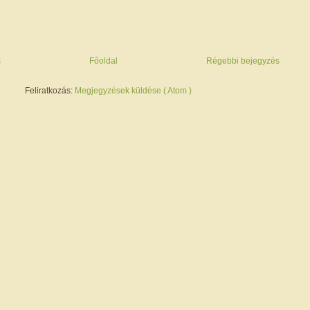
s
Főoldal
Régebbi bejegyzés
Feliratkozás:
Megjegyzések küldése ( Atom )