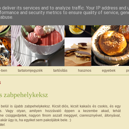
deliver its services and to analyze traffic. Your IP address and
formance and security metrics to ensure quality of service, ge
 abuse.
C-ben
tartalomjegyzék
tartósítás
hasznos
egyebek
pr
ő
s zabpehelykeksz
belül is újabb zabpehelykeksz. Kicsit diós, kicsit kakaós és csokis, és egy
 is. Vagy olyan, amilyen hozzávaló éppen a kezembe akad, tehát
ne csüggedjetek, nagyon finom aszalt meggyel, cseresznyével, áfonyával,
akár úgy is, ha egyiket sem pakoljátok bele. :)
tel.