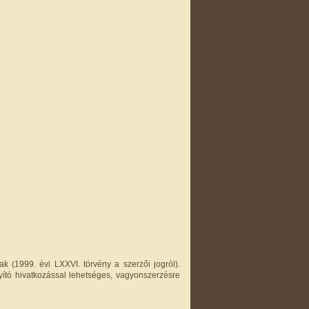
k (1999. évi LXXVI. törvény a szerzői jogról).
yító hivatkozással lehetséges, vagyonszerzésre