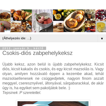
▼
2012. január 9., hétfő
Csokis-diós zabpehelykeksz
Újabb keksz, azon belül is újabb zabpehelykeksz. Kicsit
diós, kicsit kakaós és csokis, és egy kicsit mazsolás is. Vagy
olyan, amilyen hozzávaló éppen a kezembe akad, tehát
mazsolaellenesek ne csüggedjetek, nagyon finom aszalt
meggyel, cseresznyével, áfonyával, sárgabarackkal, de akár
úgy is, ha egyiket sem pakoljátok bele. :)
Tepsinek :P szeretettel.