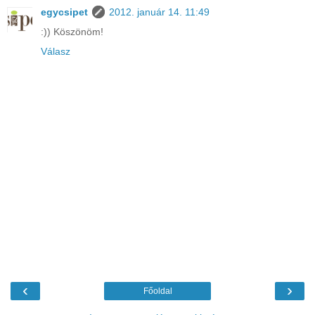
egycsipet
2012. január 14. 11:49
:)) Köszönöm!
Válasz
‹
›
Főoldal