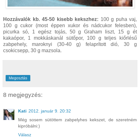
Hozzávalók kb. 45-50 kisebb kekszhez:
100 g puha vaj,
100 g cukor (most éppen xukor és nádcukor felesben),
picurka só, 1 egész tojás, 50 g Graham liszt, 15 g ét
kakaópor, 1 mokkáskanál sütőpor, 100 g teljes kiőrlésű
zabpehely, maroknyi (30-40 g) felaprított dió, 30 g
csokicsepp, 30 g mazsola.
Megosztás
8 megjegyzés:
Kati
2012. január 9. 20:32
Még sosem sütöttem zabpelyhes kekszet, de szeretném
kipróbálni:)
Válasz