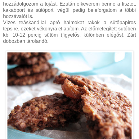
hozzádolgozom a tojást. Ezután elkeverem benne a lisztet,
kakaóport és sütőport, végül pedig beleforgatom a többi
hozzávalót is.
Vizes teáskanállal apró halmokat rakok a sütőpapíros
tepsire, ezeket vékonyra ellapítom. Az előmelegített sütőben
kb. 10-12 percig sütöm (figyelős, különben elégős). Zárt
dobozban tárolandó.