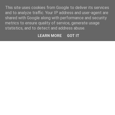
This site uses cookies from Google to deliver its services
and to analyze traffic. Your IP address and user-agent are
shared with Google along with performance and security
metrics to ensure quality of service, generate usage
statistics, and to detect and address abuse.
LEARN MORE
GOT IT