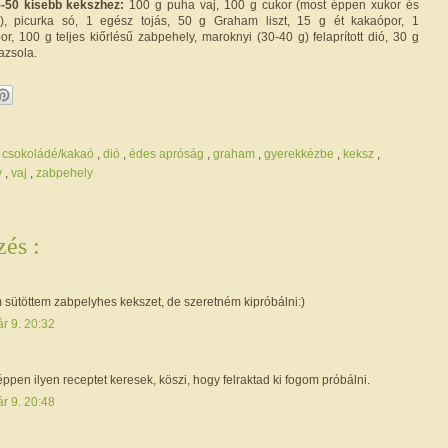
-50 kisebb kekszhez:
100 g puha vaj, 100 g cukor (most éppen xukor és
), picurka só, 1 egész tojás, 50 g Graham liszt, 15 g ét kakaópor, 1
r, 100 g teljes kiőrlésű zabpehely, maroknyi (30-40 g) felaprított dió, 30 g
azsola.
,
csokoládé/kakaó
,
dió
,
édes apróság
,
graham
,
gyerekkézbe
,
keksz
,
y
,
vaj
,
zabpehely
és :
sütöttem zabpelyhes kekszet, de szeretném kipróbálni:)
r 9. 20:32
 éppen ilyen receptet keresek, köszi, hogy felraktad ki fogom próbálni.
r 9. 20:48