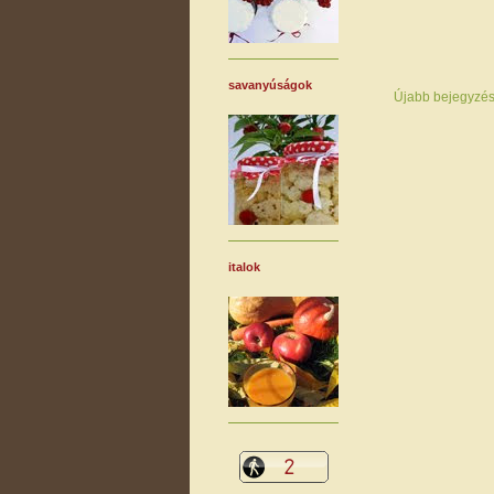
savanyúságok
Újabb bejegyzé
italok