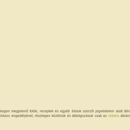
logon megjelenő fotók, receptek és egyéb írások szerzői jogvédelem alatt állna
írásos engedélyével, részleges közlésük és átdolgozásuk csak az
oldalra
átirán