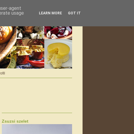
 user-agent
nerate usage
LEARN MORE
GOT IT
ofil
Zsuzsi szelet