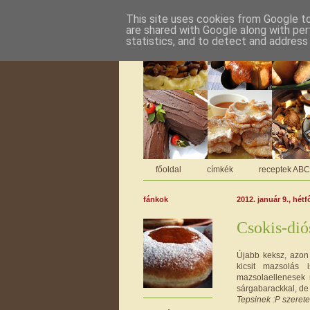
This site uses cookies from Google to 
are shared with Google along with per
statistics, and to detect and address
főoldal
címkék
receptek AB
fánkok
2012. január 9., hétf
Csokis-dió
Újabb keksz, azon 
kicsit mazsolás
mazsolaellenesek 
sárgabarackkal, de 
Tepsinek :P szeretet