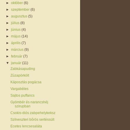
►
október
(6)
►
szeptember
(6)
►
augusztus
(5)
►
július
(8)
►
június
(4)
►
május
(14)
►
április
(7)
►
március
(9)
►
február
(7)
▼
január
(11)
Zabkásapuding
Zúzapörkölt
Káposztás pogácsa
Vargabéles
Sajtos puffancs
Gyömbér és narancshéj
szirupban
Csokis-diós zabpehelykeksz
Szilveszteri bőrös sertéssült
Ecetes lencsesaláta