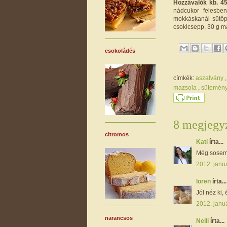
Hozzávalók kb. 45
nádcukor felesben
mokkáskanál sütőpo
csokicsepp, 30 g m
csokoládés
címkék:
aszalvány
mazsola
,
sütemén
8 megjegyz
citromos
Kati
írta...
Még sosem 
2012. januá
loren
írta...
Jól néz ki,
2012. januá
narancsos
Nelli
írta...