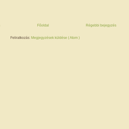
s
Főoldal
Régebbi bejegyzés
Feliratkozás:
Megjegyzések küldése ( Atom )