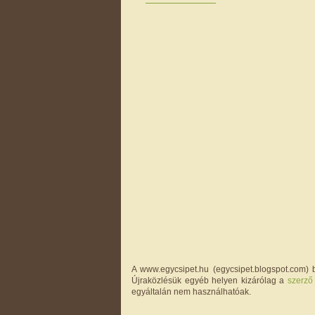
A www.egycsipet.hu (egycsipet.blogspot.com) b
Újraközlésük egyéb helyen kizárólag a
szerző
egyáltalán nem használhatóak.