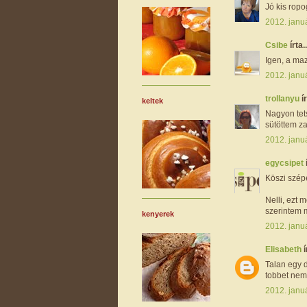
Jó kis ropo
2012. januá
Csibe
írta..
Igen, a ma
2012. januá
trollanyu
ír
keltek
Nagyon tet
sütöttem za
2012. janu
egycsipet
Köszi szépe
Nelli, ezt 
szerintem m
kenyerek
2012. januá
Elisabeth
í
Talan egy 
tobbet nem
2012. janu