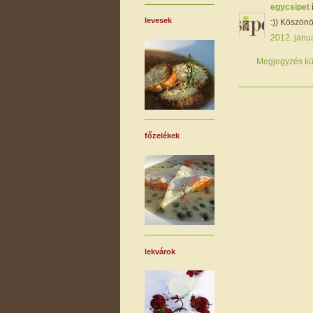
egycsipet
levesek
:)) Köszön
2012. januá
Megjegyzés kü
főzelékek
lekvárok