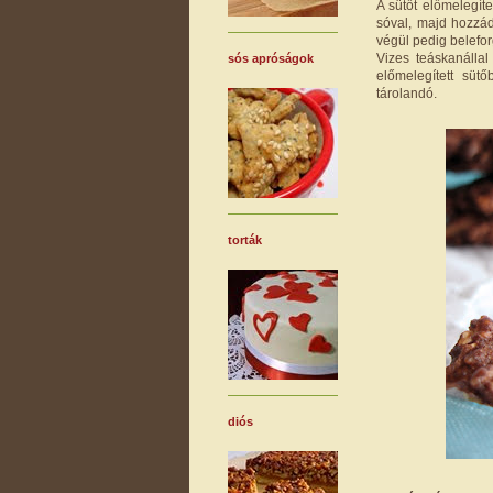
A sütőt előmelegít
sóval, majd hozzád
végül pedig belefor
Vizes teáskanállal
sós apróságok
előmelegített süt
tárolandó.
torták
diós