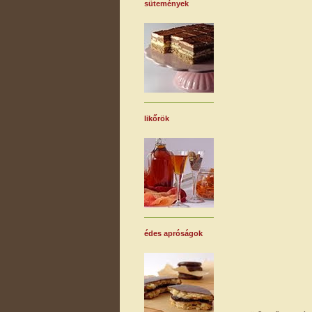
sütemények
likőrök
édes apróságok