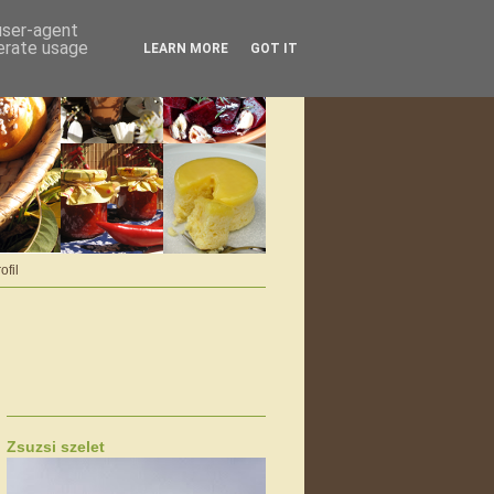
 user-agent
nerate usage
LEARN MORE
GOT IT
ofil
Zsuzsi szelet