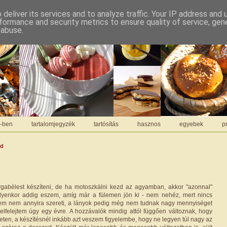
deliver its services and to analyze traffic. Your IP address and
formance and security metrics to ensure quality of service, ge
 abuse.
C-ben
tartalomjegyzék
tartósítás
hasznos
egyebek
pr
dd
rgabélest készíteni, de ha motoszkálni kezd az agyamban, akkor "azonnal"
Ilyenkor addig eszem, amíg már a fülemen jön ki - nem nehéz, mert nincs
rjem nem annyira szereti, a lányok pedig még nem tudnak nagy mennyiséget
n elfelejtem úgy egy évre. A hozzávalók mindig attól függően változnak, hogy
eten, a készítésnél inkább azt veszem figyelembe, hogy ne legyen túl nagy az