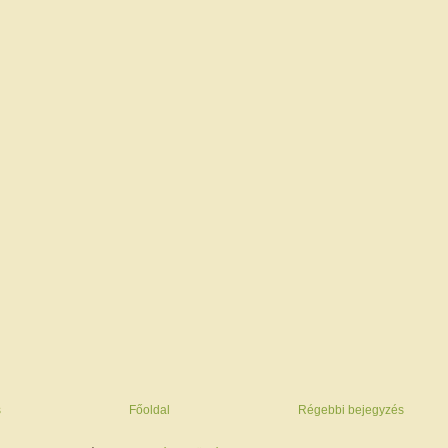
s
Főoldal
Régebbi bejegyzés