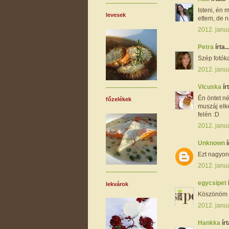
Isteni, én 
levesek
ettem, de 
2012. janu
Petra
írta..
Szép fotóka
2012. janu
Vicuska
írt
Én öntet né
főzelékek
muszáj elk
felén :D
2012. janu
Unknown
í
Ezt nagyon 
2012. janu
egycsipet
lekvárok
Köszönöm s
2012. janu
Hankka
írt