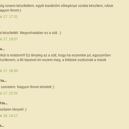
még sosem készítettem, egyik barátnőm vőlegénye szokta készíteni, náluk
nagyon finom:)
ár 17. 17:31
.
t készítettél. Megunhatatlan ez a süti. :)
ár 17. 18:07
a...
lkül is imádom!!! Ez tényleg az a süti, hogy ha eszembe jut, egyszerűen
észítenem, a fél tepsivel én eszem meg, a többiek osztoznak a másik
ár 17. 18:30
rta...
szeretem. Nagyon finom lehetett :)
ár 17. 22:52
írta...
zépen lányok! :)
ár 18. 14:17
a...