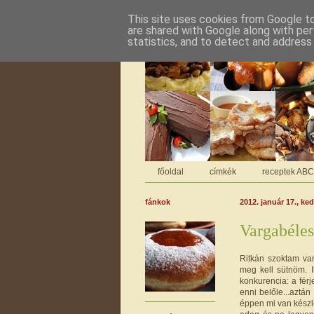
This site uses cookies from Google to 
are shared with Google along with per
statistics, and to detect and address
főoldal
címkék
receptek AB
fánkok
2012. január 17., ke
Vargabéles
Ritkán szoktam va
meg kell sütnöm. 
konkurencia: a fé
enni belőle...aztá
éppen mi van készl