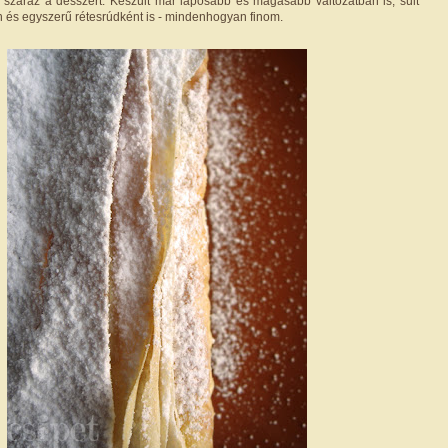
száraz a desszert. Készült már laposabb és magasabb változatban is, sült
 és egyszerű rétesrúdként is - mindenhogyan finom.