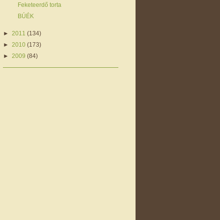
Feketeerdő torta
BÚÉK
►
2011
(134)
►
2010
(173)
►
2009
(84)