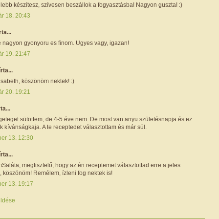
lebb készítesz, szívesen beszállok a fogyasztásba! Nagyon guszta! :)
ár 18. 20:43
rta...
 nagyon gyonyoru es finom. Ugyes vagy, igazan!
ár 19. 21:47
írta...
isabeth, köszönöm nektek! :)
ár 20. 19:21
ta...
eteget sütöttem, de 4-5 éve nem. De most van anyu születésnapja és ez
ik kívánságkaja. A te receptedet választottam és már sül.
ber 13. 12:30
írta...
aláta, megtisztelő, hogy az én receptemet választottad erre a jeles
 köszönöm! Remélem, ízleni fog nektek is!
ber 13. 19:17
ldése