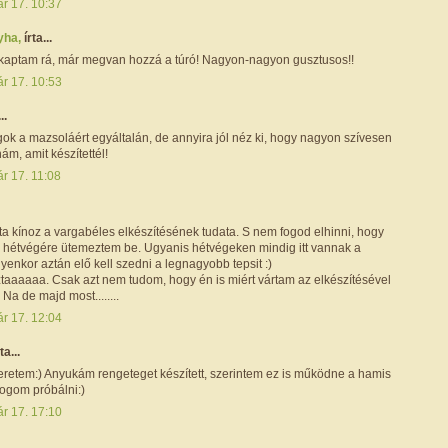
ár 17. 10:37
yha,
írta...
 kaptam rá, már megvan hozzá a túró! Nagyon-nagyon gusztusos!!
ár 17. 10:53
..
ok a mazsoláért egyáltalán, de annyira jól néz ki, hogy nagyon szívesen
m, amit készítettél!
r 17. 11:08
a kínoz a vargabéles elkészítésének tudata. S nem fogod elhinni, hogy
 hétvégére ütemeztem be. Ugyanis hétvégeken mindig itt vannak a
lyenkor aztán elő kell szedni a legnagyobb tepsit :)
ztaaaaaa. Csak azt nem tudom, hogy én is miért vártam az elkészítésével
Na de majd most........
ár 17. 12:04
ta...
retem:) Anyukám rengeteget készített, szerintem ez is működne a hamis
 fogom próbálni:)
ár 17. 17:10