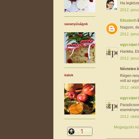
Ha legköze
2012. janu
Elisabeth
í
savanyúságok
Nagyon, de
2012. janu
egycsipet
Hankka, El
2012. janu
Névtelen ír
italok
Régen reng
volt az egy
2012. októ
egycsipet
ParadicsomS
eseményre,
2012. októ
Megjegyzés kü