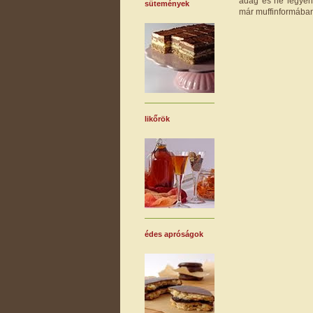
adag és ne legyen 
sütemények
már muffinformában
likőrök
édes apróságok