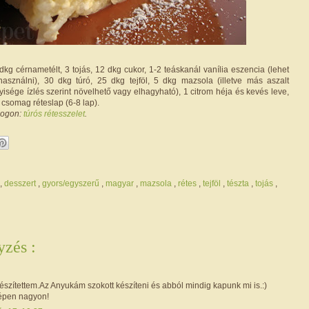
dkg cérnametélt, 3 tojás, 12 dkg cukor, 1-2 teáskanál vanília eszencia (lehet
 használni), 30 dkg túró, 25 dkg tejföl, 5 dkg mazsola (illetve más aszalt
isége ízlés szerint növelhető vagy elhagyható), 1 citrom héja és kevés leve,
y csomag réteslap (6-8 lap).
logon:
túrós rétesszelet
.
,
desszert
,
gyors/egyszerű
,
magyar
,
mazsola
,
rétes
,
tejföl
,
tészta
,
tojás
,
zés :
szítettem.Az Anyukám szokott készíteni és abból mindig kapunk mi is.:)
épen nagyon!