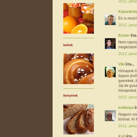
2012. janu
Katucikon
Én is most
2012. janu
Eszter
írta.
Nem rajong
keltek
megkóstolná
2012. januá
Viki
írta...
Hónapok ót
éppen jövő
gyerekek, i
Jaj de gus
hónapokat. 
kenyerek
2012. janu
trollanyu
ír
Nagyon sze
túróval. Ki
2012. janu
Kati
írta...