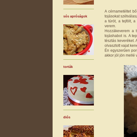
A cérnametéltet b
tojásokat szétválas
sós apróságok
a túrót, a tejfölt,
verem.
Hozzákeverem a tú
tojáshabot is. A te
tésztás keveréket. 
olvasztott vajat ke
Én egyszerűen porcu
akkor jól jön mellé 
torták
diós