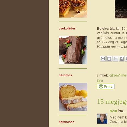
Belekerült:
kb. 15 
csokoládés
vaníliás cukrot is
gyümölcs - a menny
só, 6-7 dkg vaj, eg
Hasonló recept a b
címkék:
citrom/lime
citromos
túró
15 megjegy
Nelli
írta...
Még nem ké
Guszta a k
narancsos