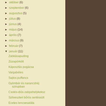
►
október
(6)
►
szeptember
(6)
►
augusztus
(5)
►
július
(8)
►
június
(4)
►
május
(14)
►
április
(7)
►
március
(9)
►
február
(7)
▼
január
(11)
Zabkásapuding
Zúzapörkölt
Káposztás pogácsa
Vargabéles
Sajtos puffancs
Gyömbér és narancshéj
szirupban
Csokis-diós zabpehelykeksz
Szilveszteri bőrös sertéssült
Ecetes lencsesaláta