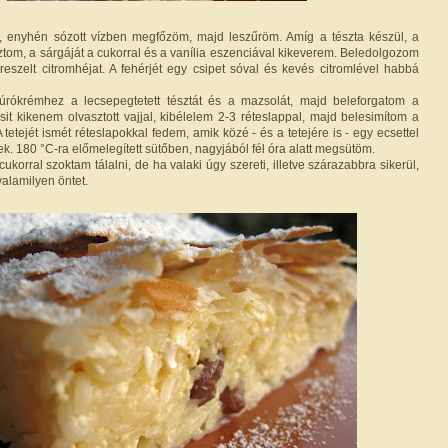
ő, enyhén sózott vízben megfőzöm, majd leszűröm. Amíg a tészta készül, a
ztom, a sárgáját a cukorral és a vanília eszenciával kikeverem. Beledolgozom
 a reszelt citromhéjat. A fehérjét egy csipet sóval és kevés citromlével habbá
rókrémhez a lecsepegtetett tésztát és a mazsolát, majd beleforgatom a
psit kikenem olvasztott vajjal, kibélelem 2-3 réteslappal, majd belesimítom a
A tetejét ismét réteslapokkal fedem, amik közé - és a tetejére is - egy ecsettel
nek. 180 °C-ra előmelegített sütőben, nagyjából fél óra alatt megsütöm.
korral szoktam tálalni, de ha valaki úgy szereti, illetve szárazabbra sikerül,
valamilyen öntet.