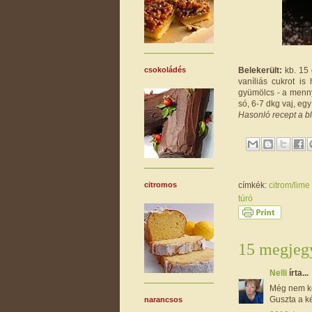
Belekerült:
kb. 15 
csokoládés
vaníliás cukrot is
gyümölcs - a menny
só, 6-7 dkg vaj, eg
Hasonló recept a b
címkék:
citrom/lime
citromos
túró
15 megjegy
Nelli
írta...
Még nem ké
Guszta a k
narancsos