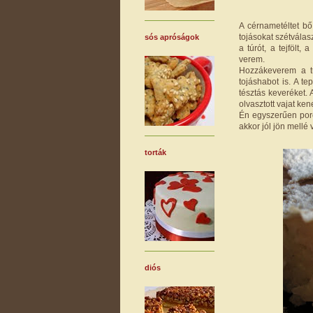
A cérnametéltet b
tojásokat szétválas
sós apróságok
a túrót, a tejfölt,
verem.
Hozzákeverem a tú
tojáshabot is. A te
tésztás keveréket. 
olvasztott vajat ke
Én egyszerűen porcu
akkor jól jön mellé 
torták
diós