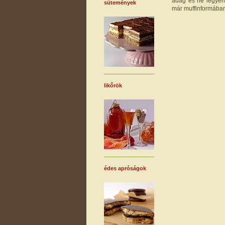
adag és ne legyen 
sütemények
már muffinformában
likőrök
édes apróságok