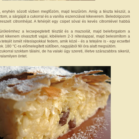
ő, enyhén sózott vízben megfőzöm, majd leszűröm. Amíg a tészta készül, a
ztom, a sárgáját a cukorral és a vanília eszenciával kikeverem. Beledolgozom
 a reszelt citromhéjat. A fehérjét egy csipet sóval és kevés citromlével habbá
rókrémhez a lecsepegtetett tésztát és a mazsolát, majd beleforgatom a
psit kikenem olvasztott vajjal, kibélelem 2-3 réteslappal, majd belesimítom a
A tetejét ismét réteslapokkal fedem, amik közé - és a tetejére is - egy ecsettel
nek. 180 °C-ra előmelegített sütőben, nagyjából fél óra alatt megsütöm.
korral szoktam tálalni, de ha valaki úgy szereti, illetve szárazabbra sikerül,
valamilyen öntet.