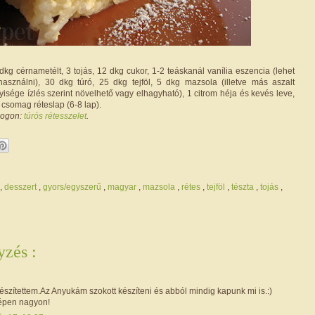
dkg cérnametélt, 3 tojás, 12 dkg cukor, 1-2 teáskanál vanília eszencia (lehet
 használni), 30 dkg túró, 25 dkg tejföl, 5 dkg mazsola (illetve más aszalt
isége ízlés szerint növelhető vagy elhagyható), 1 citrom héja és kevés leve,
y csomag réteslap (6-8 lap).
logon:
túrós rétesszelet
.
,
desszert
,
gyors/egyszerű
,
magyar
,
mazsola
,
rétes
,
tejföl
,
tészta
,
tojás
,
zés :
szítettem.Az Anyukám szokott készíteni és abból mindig kapunk mi is.:)
épen nagyon!