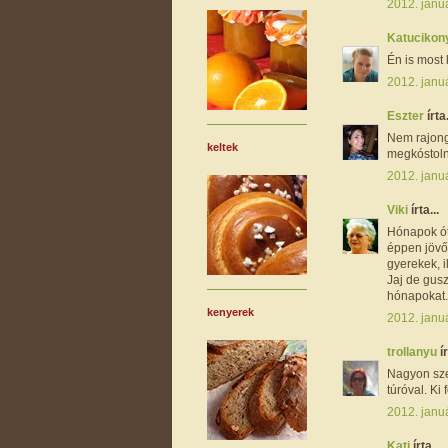
2012. janu
Katucikon
Én is most
2012. janu
Eszter
írta.
Nem rajong
keltek
megkóstolná
2012. januá
Viki
írta...
Hónapok ót
éppen jövő
gyerekek, i
Jaj de gus
hónapokat. 
kenyerek
2012. janu
trollanyu
ír
Nagyon sze
túróval. Ki
2012. janu
Kati
írta...