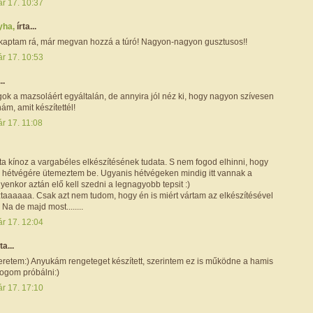
ár 17. 10:37
yha,
írta...
 kaptam rá, már megvan hozzá a túró! Nagyon-nagyon gusztusos!!
ár 17. 10:53
..
ok a mazsoláért egyáltalán, de annyira jól néz ki, hogy nagyon szívesen
m, amit készítettél!
r 17. 11:08
a kínoz a vargabéles elkészítésének tudata. S nem fogod elhinni, hogy
 hétvégére ütemeztem be. Ugyanis hétvégeken mindig itt vannak a
lyenkor aztán elő kell szedni a legnagyobb tepsit :)
ztaaaaaa. Csak azt nem tudom, hogy én is miért vártam az elkészítésével
Na de majd most........
ár 17. 12:04
ta...
retem:) Anyukám rengeteget készített, szerintem ez is működne a hamis
 fogom próbálni:)
ár 17. 17:10