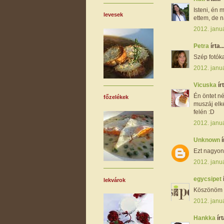
Isteni, én 
levesek
ettem, de 
2012. janu
Petra
írta..
Szép fotóka
2012. janu
Vicuska
írt
Én öntet né
főzelékek
muszáj elk
felén :D
2012. janu
Unknown
í
Ezt nagyon 
2012. janu
egycsipet
lekvárok
Köszönöm s
2012. janu
Hankka
írt