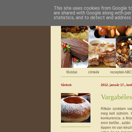
This site uses cookies from Google to 
are shared with Google along with per
statistics, and to detect and address
főoldal
címkék
receptek AB
fánkok
2012. január 17., ke
Vargabéles
Ritkán szoktam va
meg kell sütnöm. 
konkurencia: a fé
enni belőle...aztá
éppen mi van készl