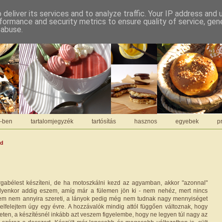
deliver its services and to analyze traffic. Your IP address and
formance and security metrics to ensure quality of service, ge
 abuse.
C-ben
tartalomjegyzék
tartósítás
hasznos
egyebek
pr
dd
rgabélest készíteni, de ha motoszkálni kezd az agyamban, akkor "azonnal"
Ilyenkor addig eszem, amíg már a fülemen jön ki - nem nehéz, mert nincs
rjem nem annyira szereti, a lányok pedig még nem tudnak nagy mennyiséget
n elfelejtem úgy egy évre. A hozzávalók mindig attól függően változnak, hogy
eten, a készítésnél inkább azt veszem figyelembe, hogy ne legyen túl nagy az