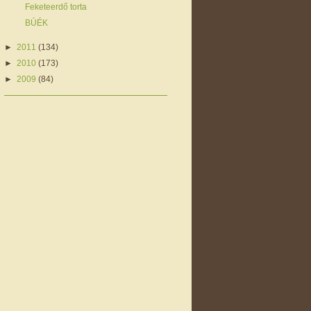
Feketeerdő torta
BÚÉK
►
2011
(134)
►
2010
(173)
►
2009
(84)