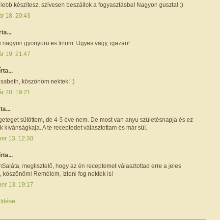
lebb készítesz, szívesen beszállok a fogyasztásba! Nagyon guszta! :)
ár 18. 20:43
rta...
 nagyon gyonyoru es finom. Ugyes vagy, igazan!
ár 19. 21:47
írta...
isabeth, köszönöm nektek! :)
ár 20. 19:21
ta...
eteget sütöttem, de 4-5 éve nem. De most van anyu születésnapja és ez
ik kívánságkaja. A te receptedet választottam és már sül.
ber 13. 12:30
írta...
aláta, megtisztelő, hogy az én receptemet választottad erre a jeles
 köszönöm! Remélem, ízleni fog nektek is!
ber 13. 19:17
ldése