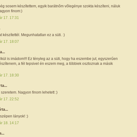
még sosem készítettem, egyik barátnőm vőlegénye szokta készíteni, náluk
nagyon finom:)
ár 17. 17:31
.
t készítettél. Megunhatatlan ez a süti. :)
ár 17. 18:07
a...
lkül is imádom!!! Ez tényleg az a süti, hogy ha eszembe jut, egyszerűen
észítenem, a fél tepsivel én eszem meg, a többiek osztoznak a másik
ár 17. 18:30
rta...
szeretem. Nagyon finom lehetett :)
ár 17. 22:52
írta...
zépen lányok! :)
ár 18. 14:17
a...