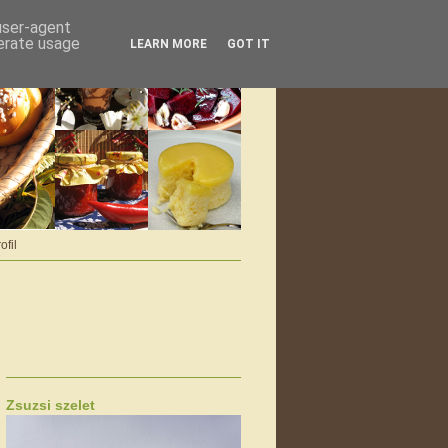
 user-agent
nerate usage
LEARN MORE
GOT IT
ofil
Zsuzsi szelet