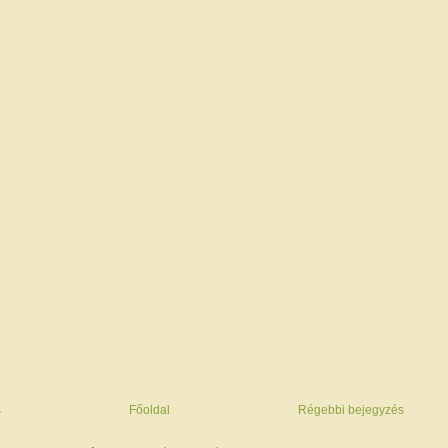
s
Főoldal
Régebbi bejegyzés