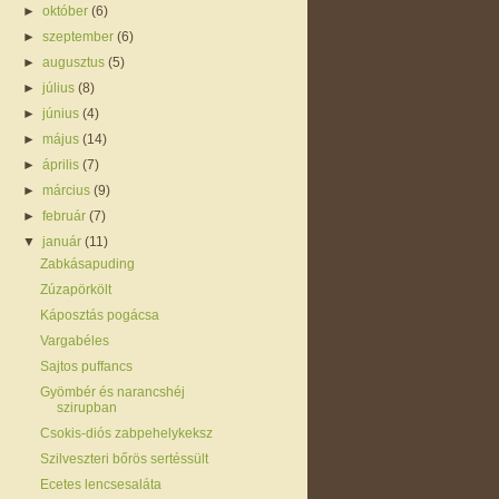
►
október
(6)
►
szeptember
(6)
►
augusztus
(5)
►
július
(8)
►
június
(4)
►
május
(14)
►
április
(7)
►
március
(9)
►
február
(7)
▼
január
(11)
Zabkásapuding
Zúzapörkölt
Káposztás pogácsa
Vargabéles
Sajtos puffancs
Gyömbér és narancshéj
szirupban
Csokis-diós zabpehelykeksz
Szilveszteri bőrös sertéssült
Ecetes lencsesaláta