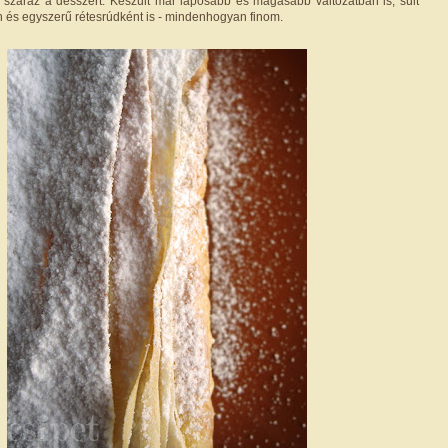
száraz a desszert. Készült már laposabb és magasabb változatban is, sült
 és egyszerű rétesrúdként is - mindenhogyan finom.