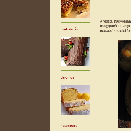
A tészta hagyomány
(nagyjából hüvelyk
csokoládés
pogácsák tetejét fel
citromos
narancsos