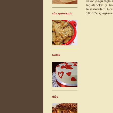
vékonyságú téglalap
téglalapokat (a ho
felszeleteltem. A c
190 °C-os, légkever
sós apróságok
torták
diós