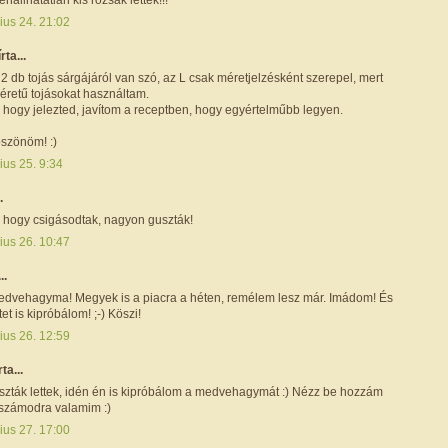
ius 24. 21:02
írta...
2 db tojás sárgájáról van szó, az L csak méretjelzésként szerepel, mert
retű tojásokat használtam.
hogy jelezted, javítom a receptben, hogy egyértelműbb legyen.
öszönöm! :)
ius 25. 9:34
.
, hogy csigásodtak, nagyon guszták!
ius 26. 10:47
..
 medvehagyma! Megyek is a piacra a héten, remélem lesz már. Imádom! És
et is kipróbálom! ;-) Köszi!
ius 26. 12:59
rta...
zták lettek, idén én is kipróbálom a medvehagymát :) Nézz be hozzám
 számodra valamim :)
ius 27. 17:00