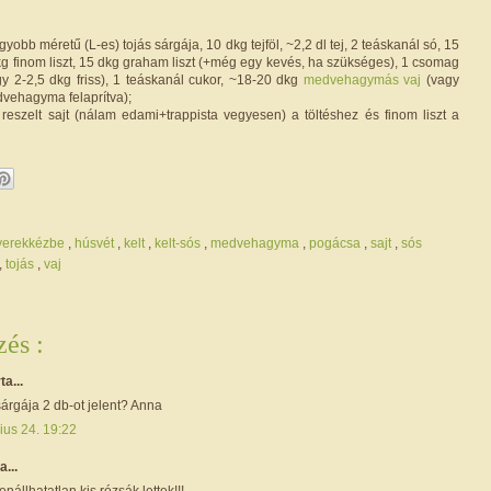
yobb méretű (L-es) tojás sárgája, 10 dkg tejföl, ~2,2 dl tej, 2 teáskanál só, 15
dkg finom liszt, 15 dkg graham liszt (+még egy kevés, ha szükséges), 1 csomag
gy 2-2,5 dkg friss), 1 teáskanál cukor, ~18-20 dkg
medvehagymás vaj
(vagy
vehagyma felaprítva);
eszelt sajt (nálam edami+trappista vegyesen) a töltéshez és finom liszt a
yerekkézbe
,
húsvét
,
kelt
,
kelt-sós
,
medvehagyma
,
pogácsa
,
sajt
,
sós
,
tojás
,
vaj
és :
ta...
sárgája 2 db-ot jelent? Anna
ius 24. 19:22
a...
enállhatatlan kis rózsák lettek!!!