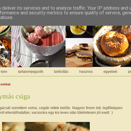
deliver its services and to analyze traffic. Your IP address and
formance and security metrics to ensure quality of service, ge
 abuse.
C-ben
tartalomjegyzék
tartósítás
hasznos
egyebek
pr
szombat
más csiga
sát szerettem volna, csigák lettek belőle. Nagyon finom lett, legfőképpen
olt ellenállhatatlan, vacsorára egy kis leves után tökéletesen jól esett. :)