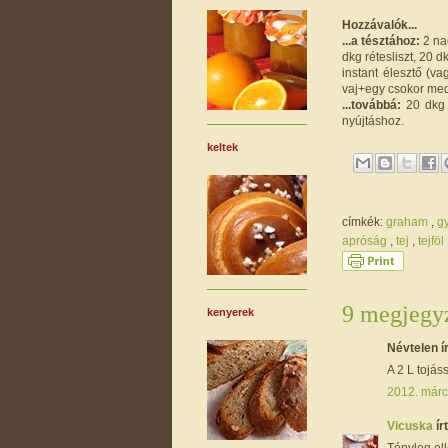
Hozzávalók...
...a tésztához:
2 nag
dkg rétesliszt, 20 
instant élesztő (va
vaj+egy csokor med
...továbbá:
20 dkg r
nyújtáshoz.
keltek
címkék:
graham
,
g
apróság
,
tej
,
tejföl
9 megjegyz
kenyerek
Névtelen ír
A 2 L tojás
2012. márc
Vicuska
írt
Tényleg ell