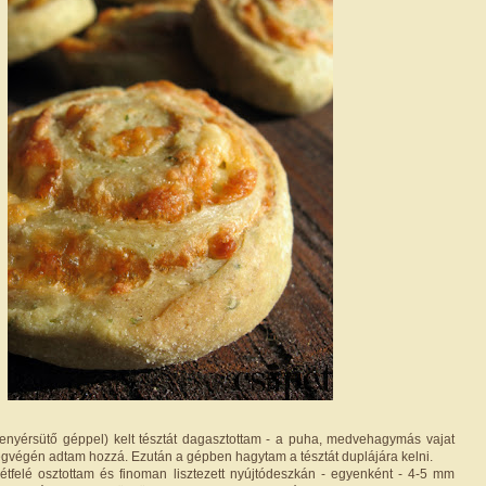
enyérsütő géppel) kelt tésztát dagasztottam - a puha, medvehagymás vajat
egvégén adtam hozzá. Ezután a gépben hagytam a tésztát duplájára kelni.
kétfelé osztottam és finoman lisztezett nyújtódeszkán - egyenként - 4-5 mm