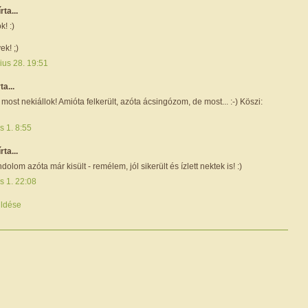
írta...
k! :)
ek! ;)
ius 28. 19:51
ta...
 most nekiállok! Amióta felkerült, azóta ácsingózom, de most... :-) Köszi:
is 1. 8:55
írta...
dolom azóta már kisült - remélem, jól sikerült és ízlett nektek is! :)
is 1. 22:08
ldése