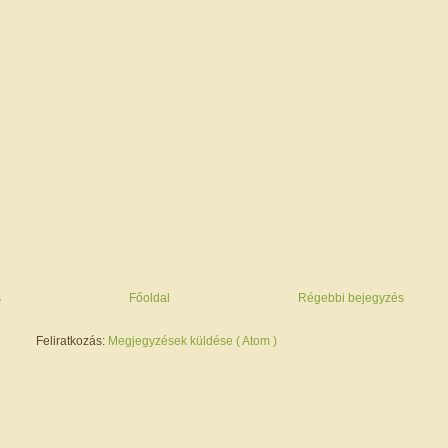
s
Főoldal
Régebbi bejegyzés
Feliratkozás:
Megjegyzések küldése ( Atom )