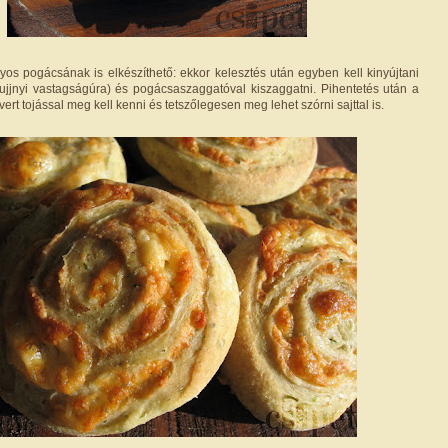
os pogácsának is elkészíthető: ekkor kelesztés után egyben kell kinyújtani
ujjnyi vastagságúra) és pogácsaszaggatóval kiszaggatni. Pihentetés után a
vert tojással meg kell kenni és tetszőlegesen meg lehet szórni sajttal is.