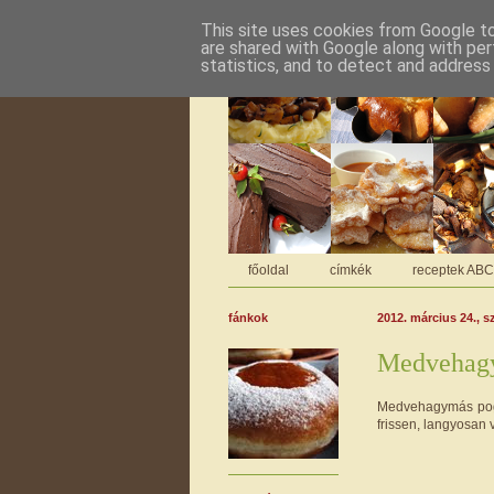
This site uses cookies from Google to 
are shared with Google along with per
statistics, and to detect and address
főoldal
címkék
receptek AB
fánkok
2012. március 24., 
Medvehagy
Medvehagymás pogác
frissen, langyosan v