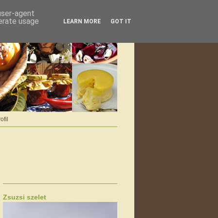
 user-agent
nerate usage
LEARN MORE
GOT IT
ofil
Zsuzsi szelet