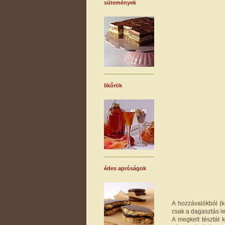
sütemények
likőrök
édes apróságok
A hozzávalókból (k
csak a dagasztás l
A megkelt tésztát 