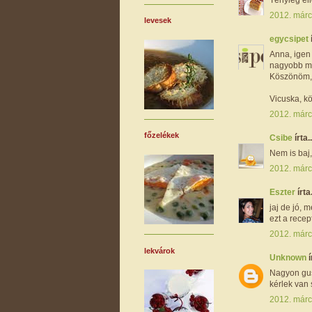
2012. márc
levesek
egycsipet
Anna, igen 
nagyobb mé
Köszönöm, 
Vicuska, k
2012. márc
főzelékek
Csibe
írta..
Nem is baj
2012. márc
Eszter
írta.
jaj de jó,
ezt a recept
2012. márc
lekvárok
Unknown
í
Nagyon gus
kérlek van
2012. márc