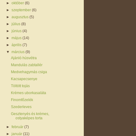
►
október
(6)
►
szeptember
(6)
►
augusztus
(5)
►
július
(8)
►
június
(4)
►
május
(14)
►
április
(7)
▼
március
(9)
Ajánló húsvétra
Mandulás zabtallér
Medvehagymás csiga
Kacsapecsenye
Töltött tojás
Krémes uborkasaláta
Finomfőzelék
Szederleves
Gesztenyés és krémes,
ostyaképes torta
►
február
(7)
►
január
(11)