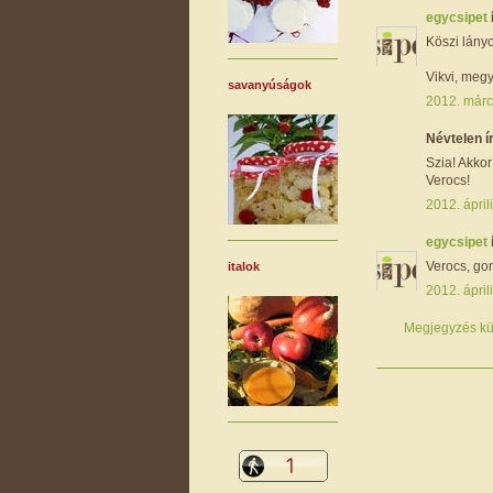
egycsipet
Köszi lányo
Vikvi, megy
savanyúságok
2012. márc
Névtelen ír
Szia! Akkor
Verocs!
2012. ápril
egycsipet
Verocs, gon
italok
2012. ápril
Megjegyzés kü