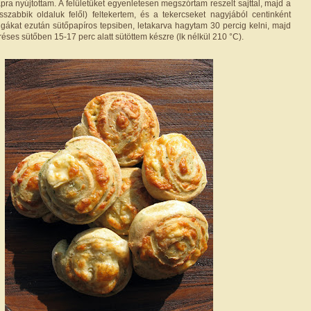
ra nyújtottam. A felületüket egyenletesen megszórtam reszelt sajttal, majd a
sszabbik oldaluk felől) feltekertem, és a tekercseket nagyjából centinként
sigákat ezután sütőpapíros tepsiben, letakarva hagytam 30 percig kelni, majd
éses sütőben 15-17 perc alatt sütöttem készre (lk nélkül 210 °C).