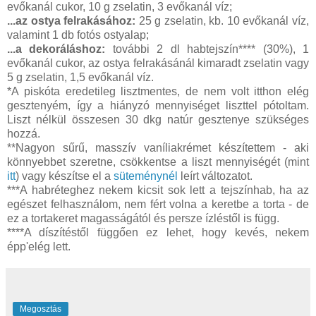
evőkanál cukor, 10 g zselatin, 3 evőkanál víz;
...az ostya felrakásához:
25 g zselatin, kb. 10 evőkanál víz,
valamint 1 db fotós ostyalap;
...a dekoráláshoz:
további 2 dl habtejszín**** (30%), 1
evőkanál cukor, az ostya felrakásánál kimaradt zselatin vagy
5 g zselatin, 1,5 evőkanál víz.
*A piskóta eredetileg lisztmentes, de nem volt itthon elég
gesztenyém, így a hiányzó mennyiséget liszttel pótoltam.
Liszt nélkül összesen 30 dkg natúr gesztenye szükséges
hozzá.
**Nagyon sűrű, masszív vaníliakrémet készítettem - aki
könnyebbet szeretne, csökkentse a liszt mennyiségét (mint
itt
) vagy készítse el a
süteménynél
leírt változatot.
***A habréteghez nekem kicsit sok lett a tejszínhab, ha az
egészet felhasználom, nem fért volna a keretbe a torta - de
ez a tortakeret magasságától és persze ízléstől is függ.
****A díszítéstől függően ez lehet, hogy kevés, nekem
épp'elég lett.
Megosztás