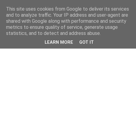
This site uses cookies from Google to deliver its services
and to analyze traffic. Your IP address and user-agent are
shared with Google along with performance and security
metrics to ensure quality of service, generate usage
statistics, and to detect and address abuse.
LEARN MORE
GOT IT