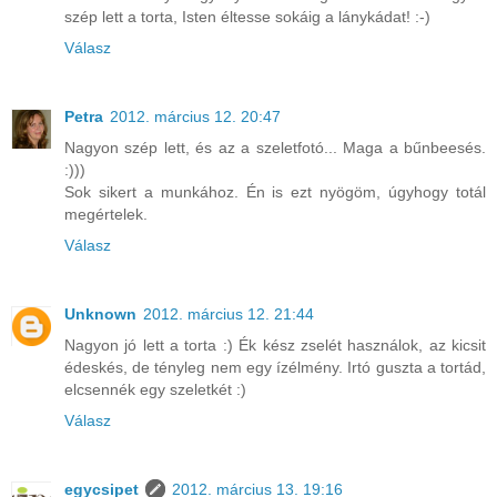
szép lett a torta, Isten éltesse sokáig a lánykádat! :-)
Válasz
Petra
2012. március 12. 20:47
Nagyon szép lett, és az a szeletfotó... Maga a bűnbeesés.
:)))
Sok sikert a munkához. Én is ezt nyögöm, úgyhogy totál
megértelek.
Válasz
Unknown
2012. március 12. 21:44
Nagyon jó lett a torta :) Ék kész zselét használok, az kicsit
édeskés, de tényleg nem egy ízélmény. Irtó guszta a tortád,
elcsennék egy szeletkét :)
Válasz
egycsipet
2012. március 13. 19:16