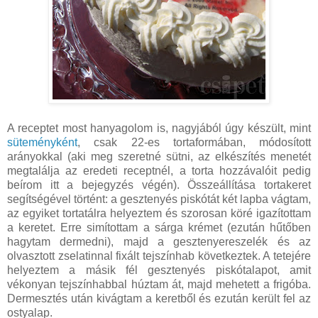
A receptet most hanyagolom is, nagyjából úgy készült, mint
süteményként
, csak 22-es tortaformában, módosított
arányokkal (aki meg szeretné sütni, az elkészítés menetét
megtalálja az eredeti receptnél, a torta hozzávalóit pedig
beírom itt a bejegyzés végén). Összeállítása tortakeret
segítségével történt: a gesztenyés piskótát két lapba vágtam,
az egyiket tortatálra helyeztem és szorosan köré igazítottam
a keretet. Erre simítottam a sárga krémet (ezután hűtőben
hagytam dermedni), majd a gesztenyereszelék és az
olvasztott zselatinnal fixált tejszínhab következtek. A tetejére
helyeztem a másik fél gesztenyés piskótalapot, amit
vékonyan tejszínhabbal húztam át, majd mehetett a frigóba.
Dermesztés után kivágtam a keretből és ezután került fel az
ostyalap.