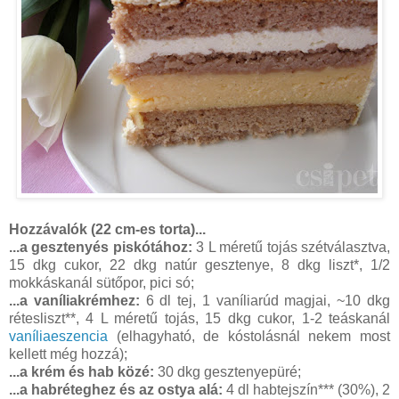
Hozzávalók (22 cm-es torta)...
...a gesztenyés piskótához:
3 L méretű tojás szétválasztva,
15 dkg cukor, 22 dkg natúr gesztenye, 8 dkg liszt*, 1/2
mokkáskanál sütőpor, pici só;
...a vaníliakrémhez:
6 dl tej, 1 vaníliarúd magjai, ~10 dkg
rétesliszt**, 4 L méretű tojás, 15 dkg cukor, 1-2 teáskanál
vaníliaeszencia
(elhagyható, de kóstolásnál nekem most
kellett még hozzá);
...a krém és hab közé:
30 dkg gesztenyepüré;
...a habréteghez és az ostya alá:
4 dl habtejszín*** (30%), 2