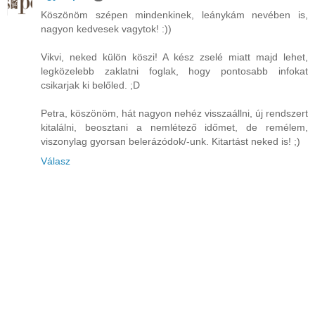
Köszönöm szépen mindenkinek, leánykám nevében is,
nagyon kedvesek vagytok! :))
Vikvi, neked külön köszi! A kész zselé miatt majd lehet,
legközelebb zaklatni foglak, hogy pontosabb infokat
csikarjak ki belőled. ;D
Petra, köszönöm, hát nagyon nehéz visszaállni, új rendszert
kitalálni, beosztani a nemlétező időmet, de remélem,
viszonylag gyorsan belerázódok/-unk. Kitartást neked is! ;)
Válasz