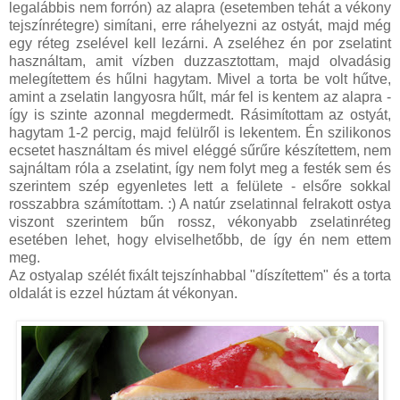
legalábbis nem forrón) az alapra (esetemben tehát a vékony
tejszínrétegre) simítani, erre ráhelyezni az ostyát, majd még
egy réteg zselével kell lezárni. A zseléhez én por zselatint
használtam, amit vízben duzzasztottam, majd olvadásig
melegítettem és hűlni hagytam. Mivel a torta be volt hűtve,
amint a zselatin langyosra hűlt, már fel is kentem az alapra -
így is szinte azonnal megdermedt. Rásimítottam az ostyát,
hagytam 1-2 percig, majd felülről is lekentem. Én szilikonos
ecsetet használtam és mivel eléggé sűrűre készítettem, nem
sajnáltam róla a zselatint, így nem folyt meg a festék sem és
szerintem szép egyenletes lett a felülete - elsőre sokkal
rosszabbra számítottam. :) A natúr zselatinnal felrakott ostya
viszont szerintem bűn rossz, vékonyabb zselatinréteg
esetében lehet, hogy elviselhetőbb, de így én nem ettem
meg.
Az ostyalap szélét fixált tejszínhabbal "díszítettem" és a torta
oldalát is ezzel húztam át vékonyan.