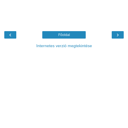
‹
›
Főoldal
Internetes verzió megtekintése