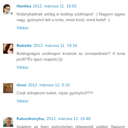
Hankka
2012. március 11. 18:55
Kislánykádnak utólag is boldog szülinapot! :) Nagyon ügyes
vagy, gyönyörű lett a torta, mind kívül, mind belül! :)
Válasz
Babette
2012. március 11. 19:16
Boldogságos szülinapot kívánok az ünnepeltnek!!! A torta
profi!!!És igazi csajszis:)))
Válasz
tücsi
2012. március 12. 0:10
Csak sóhajtozni tudok, olyan gyönyörű!!!!!!
Válasz
Katucikonyha,
2012. március 12. 15:48
Imádom az ilyen gyönyörűen rétegezett sütiket. Nagyon