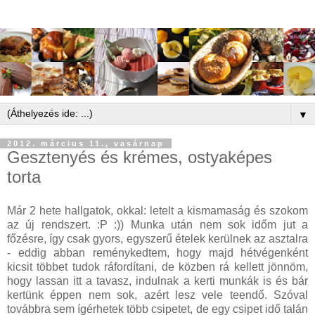
▼
2012. március 11., vasárnap
Gesztenyés és krémes, ostyaképes
torta
Már 2 hete hallgatok, okkal: letelt a kismamaság és szokom
az új rendszert. :P :)) Munka után nem sok időm jut a
főzésre, így csak gyors, egyszerű ételek kerülnek az asztalra
- eddig abban reménykedtem, hogy majd hétvégenként
kicsit többet tudok ráfordítani, de közben rá kellett jönnöm,
hogy lassan itt a tavasz, indulnak a kerti munkák is és bár
kertünk éppen nem sok, azért lesz vele teendő. Szóval
továbbra sem ígérhetek több csipetet, de egy csipet idő talán