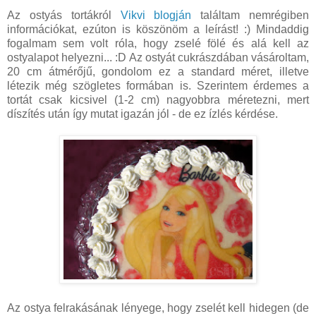
Az ostyás tortákról
Vikvi blogján
találtam nemrégiben
információkat, ezúton is köszönöm a leírást! :) Mindaddig
fogalmam sem volt róla, hogy zselé fölé és alá kell az
ostyalapot helyezni... :D Az ostyát cukrászdában vásároltam,
20 cm átmérőjű, gondolom ez a standard méret, illetve
létezik még szögletes formában is. Szerintem érdemes a
tortát csak kicsivel (1-2 cm) nagyobbra méretezni, mert
díszítés után így mutat igazán jól - de ez ízlés kérdése.
Az ostya felrakásának lényege, hogy zselét kell hidegen (de