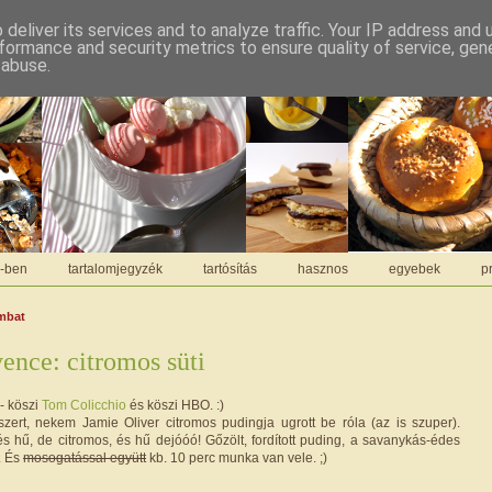
deliver its services and to analyze traffic. Your IP address and
formance and security metrics to ensure quality of service, ge
 abuse.
C-ben
tartalomjegyzék
tartósítás
hasznos
egyebek
pr
ombat
ence: citromos süti
 - köszi
Tom Colicchio
és köszi HBO. :)
ert, nekem Jamie Oliver citromos pudingja ugrott be róla (az is szuper).
s hű, de citromos, és hű dejóóó! Gőzölt, fordított puding, a savanykás-édes
. És
mosogatással együtt
kb. 10 perc munka van vele. ;)