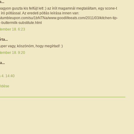
a...
nagyon guszta kis felfújt lett :) az írót magamnál megtaláltam, egy scone-t
 író pótlással. Az eredeti pótlás leírása innen van:
.stumbleupon.com/su/1bNTNa/www.goodlifeeats.com/2011/03/kitchen-tip-
uttermilk-substitute.html
tember 18. 6:23
írta...
uper vagy, köszönöm, hogy megírtad! :)
tember 18. 9:20
a...
s 4. 14:40
ldése