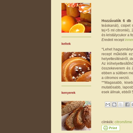
Hozzávalók 6 db 
teáskanál), csipet 
tej+5 ml citromlé), 
és kristálycukor a 
Eredeti recept
inne
keltek
*Lehet hagyományosa
recept működik ez
helyettesítéséről, 
Az íróhelyettesítő
összekeverem és ál
ebben a sütiben me
a citromos verzió.
**Magasabb, kiseb
mutatósabb, lapos
esek állnak, ebből 
kenyerek
címkék:
citrom/lime