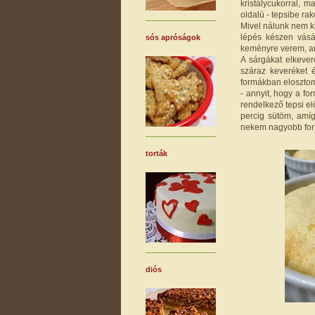
kristálycukorral, 
oldalú - tepsibe rak
Mivel nálunk nem k
lépés készen vásár
sós apróságok
keményre verem, amí
A sárgákat elkever
száraz keveréket 
formákban elosztom 
- annyit, hogy a fo
rendelkező tepsi el
percig sütöm, amíg
nekem nagyobb form
torták
diós