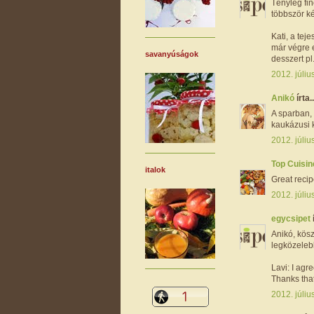
Tényleg fi
többször ké
Kati, a tej
már végre e
savanyúságok
desszert pl
2012. júliu
Anikó
írta..
A sparban, 
kaukázusi ke
2012. júliu
Top Cuisin
italok
Great reci
2012. júliu
egycsipet
Anikó, kös
legközelebb
Lavi: I agre
Thanks that
2012. júliu