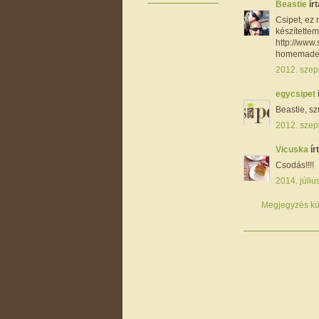
Beastie
írt
Csipet, ez 
készítettem
http://www
homemade-b
2012. szep
egycsipet
Beastie, sz
2012. szep
Vicuska
írt
Csodás!!!!
2014. júliu
Megjegyzés kü