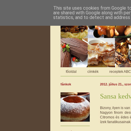
This site uses cookies from Google to 
are shared with Google along with per
statistics, and to detect and address
főoldal
címkék
receptek AB
fánkok
2012. július 21., sz
Sansa kedv
Bizony, ilyen is van
Nagyon finom dessz
Citromos és édes é
ízek fanatikusainak