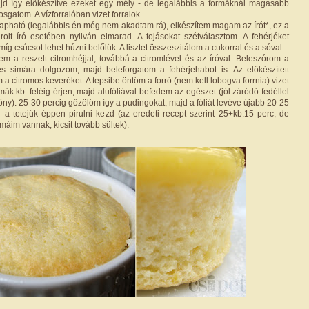
majd így előkészítve ezeket egy mély - de legalábbis a formáknál magasabb
osgatom. A vízforralóban vizet forralok.
apható (legalábbis én még nem akadtam rá), elkészítem magam az írót*, ez a
olt író esetében nyilván elmarad. A tojásokat szétválasztom. A fehérjéket
g csúcsot lehet húzni belőlük. A lisztet összeszitálom a cukorral és a sóval.
em a reszelt citromhéjjal, továbbá a citromlével és az íróval. Beleszórom a
és simára dolgozom, majd beleforgatom a fehérjehabot is. Az előkészített
a citromos keveréket. A tepsibe öntöm a forró (nem kell lobogva forrnia) vizet
rmák kb. feléig érjen, majd alufóliával befedem az egészet (jól záródó fedéllel
őny). 25-30 percig gőzölöm így a pudingokat, majd a fóliát levéve újabb 20-25
 a tetejük éppen pirulni kezd (az eredeti recept szerint 25+kb.15 perc, de
áim vannak, kicsit tovább sültek).