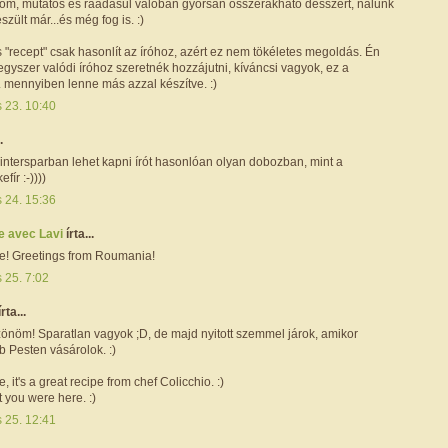
nom, mutatós és ráadásul valóban gyorsan összerakható desszert, nálunk
szült már...és még fog is. :)
es "recept" csak hasonlít az íróhoz, azért ez nem tökéletes megoldás. Én
gyszer valódi íróhoz szeretnék hozzájutni, kíváncsi vagyok, ez a
. mennyiben lenne más azzal készítve. :)
s 23. 10:40
.
intersparban lehet kapni írót hasonlóan olyan dobozban, mint a
fír :-))))
s 24. 15:36
e avec Lavi
írta...
pe! Greetings from Roumania!
s 25. 7:02
írta...
zönöm! Sparatlan vagyok ;D, de majd nyitott szemmel járok, amikor
 Pesten vásárolok. :)
e, it's a great recipe from chef Colicchio. :)
 you were here. :)
s 25. 12:41