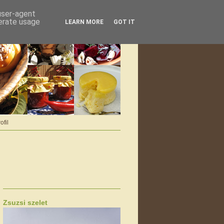
 user-agent
nerate usage
LEARN MORE
GOT IT
ofil
Zsuzsi szelet