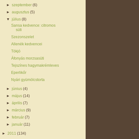
►
szeptember
(6)
►
augusztus
(5)
▼
július
(8)
Sansa kedvence: citromos
süti
Szezonszelet
Allenék kedvencei
Tökjó
Áfonyás morzsasüti
Tejszínes hagymakrémleves
Eperlikőr
Nyári gyümölcstorta
►
június
(4)
►
május
(14)
►
április
(7)
►
március
(9)
►
február
(7)
►
január
(11)
►
2011
(134)