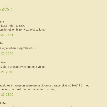
zés :
m:D
iszta" kép:) tetszik.
m lehet, én bizony ezt elkészítem:)
s 21. 17:41
a...
 ki, feltétlenül kipróbálós! :)
s 21. 20:35
rta...
zták, biztos nagyon finomak voltak!
s 21. 23:00
pek, és én nagyon szeretem a citromos , savanykás sütiket:) Írót még
ítettem, de most már van receptem hozzá:)
s 21. 23:36
írta...