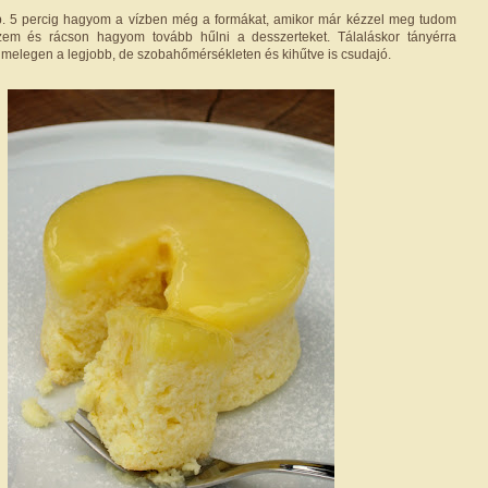
kb. 5 percig hagyom a vízben még a formákat, amikor már kézzel meg tudom
szem és rácson hagyom tovább hűlni a desszerteket. Tálaláskor tányérra
m melegen a legjobb, de szobahőmérsékleten és kihűtve is csudajó.