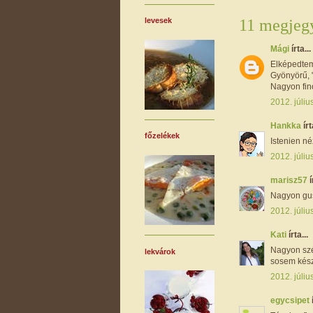
11 megjegy
levesek
Mági
írta...
Elképedte
Gyönyörű, "t
Nagyon fino
2012. júliu
Hankka
írt
főzelékek
Istenien néz
2012. júliu
marisz57
í
Nagyon gus
2012. júliu
Kati
írta...
Nagyon szé
lekvárok
sosem kész
2012. júliu
egycsipet