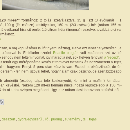
120 ml-es** formához:
2 tojás szétválasztva, 35 g liszt (3 evőkanál + 1
só, 100 g (fél csésze) kristálycukor, 160 ml (2/3 csésze) író* (nálam 155 ml
2,5 evőkanál friss citromlé, 1,5 citrom héja (finomra) reszelve, továbbá pici vaj
formákhoz.
n
.
n, a vaj köpülésével is írót nyerni házilag, illetve ezt lehet helyettesíteni, a
 utóbbival is. Emlékeim szerint
Beastie blogján
volt korábban szó az író
de sehogy nem leltem nyomát, így maradt a net, sok helyen fent van
a "recept"
.
höz tehát egy mérőpohárba kevés citromlevet facsarok és hozzámérem a tejet,
lni hagyom. Ennyi: 5 perc után kész is van. Ecettel is elkészíthető, de én
gérzem - férj nem, szóval lehet, hogy nálam csak pszicho, de azért biztosabb
b átmérőjű (esetleg talpa felé keskenyedő, kb. mint a muffin-) formában
ban kevésbé. Nekem 120 ml-es formám nincs, hozzá legközelebb a 150 ml-
5 db-ot tudok szépen megtölteni - így lesz nálam kicsit hosszabb a sütési idő.
,
desszert
,
gyors/egyszerű
,
író
,
puding
,
sütemény
,
tej
,
tojás