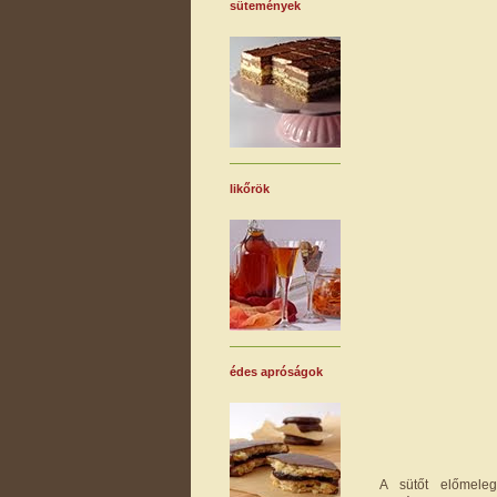
sütemények
likőrök
édes apróságok
A sütőt előmele