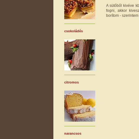
A sütőből kivéve 
fogni, akkor kive
borítom - szerinte
csokoládés
citromos
narancsos