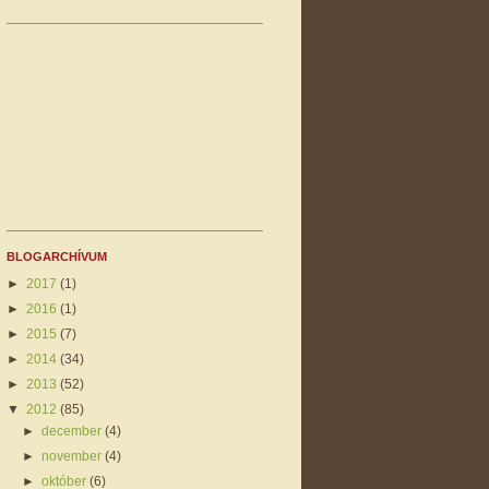
BLOGARCHÍVUM
►
2017
(1)
►
2016
(1)
►
2015
(7)
►
2014
(34)
►
2013
(52)
▼
2012
(85)
►
december
(4)
►
november
(4)
►
október
(6)