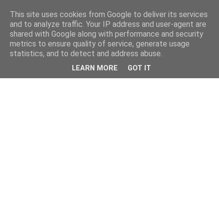
This site uses cookies from Google to deliver its services
and to analyze traffic. Your IP address and user-agent are
shared with Google along with performance and security
metrics to ensure quality of service, generate usage
statistics, and to detect and address abuse.
LEARN MORE
GOT IT