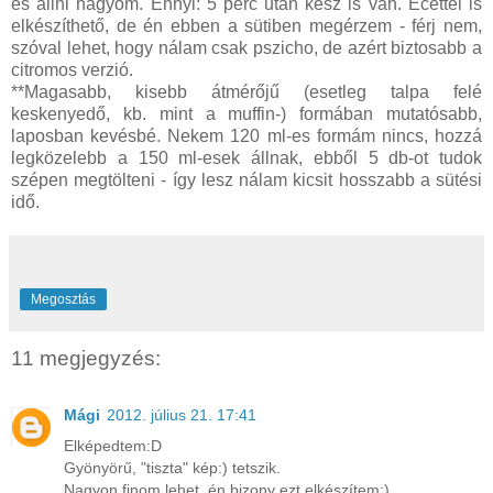
és állni hagyom. Ennyi: 5 perc után kész is van. Ecettel is
elkészíthető, de én ebben a sütiben megérzem - férj nem,
szóval lehet, hogy nálam csak pszicho, de azért biztosabb a
citromos verzió.
**Magasabb, kisebb átmérőjű (esetleg talpa felé
keskenyedő, kb. mint a muffin-) formában mutatósabb,
laposban kevésbé. Nekem 120 ml-es formám nincs, hozzá
legközelebb a 150 ml-esek állnak, ebből 5 db-ot tudok
szépen megtölteni - így lesz nálam kicsit hosszabb a sütési
idő.
Megosztás
11 megjegyzés:
Mági
2012. július 21. 17:41
Elképedtem:D
Gyönyörű, "tiszta" kép:) tetszik.
Nagyon finom lehet, én bizony ezt elkészítem:)