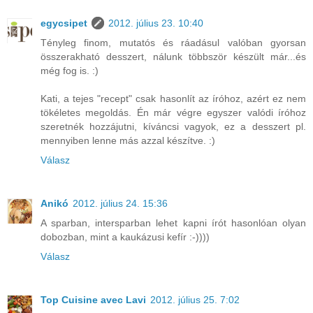
egycsipet
2012. július 23. 10:40
Tényleg finom, mutatós és ráadásul valóban gyorsan
összerakható desszert, nálunk többször készült már...és
még fog is. :)
Kati, a tejes "recept" csak hasonlít az íróhoz, azért ez nem
tökéletes megoldás. Én már végre egyszer valódi íróhoz
szeretnék hozzájutni, kíváncsi vagyok, ez a desszert pl.
mennyiben lenne más azzal készítve. :)
Válasz
Anikó
2012. július 24. 15:36
A sparban, intersparban lehet kapni írót hasonlóan olyan
dobozban, mint a kaukázusi kefír :-))))
Válasz
Top Cuisine avec Lavi
2012. július 25. 7:02