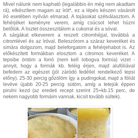
Mivel nálunk nem kapható (legalábbis én még nem akadtam
rá), elkészítem magam az írót*, ez a lépés készen vásárolt
író esetében nyilván elmarad. A tojásokat szétválasztom. A
fehérjéket keményre verem, amíg csúcsot lehet húzni
belőlük. A lisztet összeszitálom a cukorral és a sóval.
A sárgákat elkeverem a reszelt citromhéjjal, továbbá a
citromlével és az íróval. Beleszórom a száraz keveréket és
simára dolgozom, majd beleforgatom a fehérjehabot is. Az
előkészített formákban elosztom a citromos keveréket. A
tepsibe öntöm a forró (nem kell lobogva forrnia) vizet -
annyit, hogy a formák kb. feléig érjen, majd alufóliával
befedem az egészet (jól záródó fedéllel rendelkező tepsi
előny). 25-30 percig gőzölöm így a pudingokat, majd a fóliát
levéve újabb 20-25 percig sütöm, amíg a tetejük éppen
pirulni kezd (az eredeti recept szerint 25+kb.15 perc, de
nekem nagyobb formáim vannak, kicsit tovább sültek).