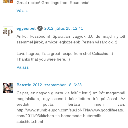
Great recipe! Greetings from Roumania!
Válasz
egycsipet
2012. július 25. 12:41
Anikó, köszönöm! Sparatlan vagyok ;D, de majd nyitott
szemmel járok, amikor legközelebb Pesten vásárolok. :)
Lavi: I agree, it's a great recipe from chef Colicchio. :)
Thanks that you were here. :)
Válasz
Beastie
2012. szeptember 18. 6:23
Csipet, ez nagyon guszta kis felfújt lett :) az írót magamnál
megtaláltam, egy scone-t készítettem író pótlással. Az
eredeti pótlás leírása innen van:
http://www.stumbleupon.com/su/1bNTNa/www.goodlifeeats.
com/2011/03/kitchen-tip-homemade-buttermilk-
substitute.html