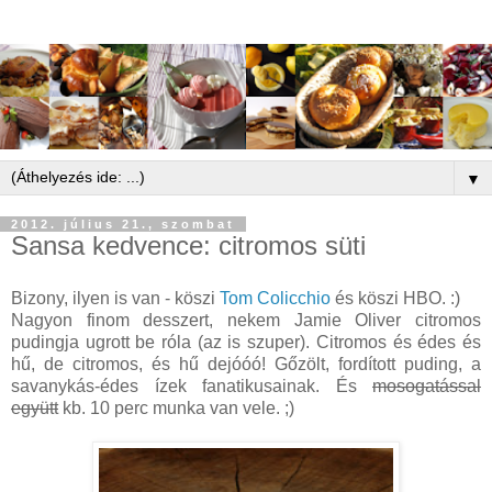
▼
2012. július 21., szombat
Sansa kedvence: citromos süti
Bizony, ilyen is van - köszi
Tom Colicchio
és köszi HBO. :)
Nagyon finom desszert, nekem Jamie Oliver citromos
pudingja ugrott be róla (az is szuper). Citromos és édes és
hű, de citromos, és hű dejóóó! Gőzölt, fordított puding, a
savanykás-édes ízek fanatikusainak. És
mosogatással
együtt
kb. 10 perc munka van vele. ;)