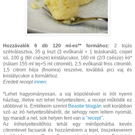
Hozzávalók 6 db 120 ml-es** formához:
2 tojás
szétválasztva, 35 g liszt (3 evőkanál + 1 teáskanál), csipet
só, 100 g (fél csésze) kristálycukor, 160 ml (2/3 csésze) író*
(nálam 155 ml tej+5 ml citromlé), 2,5 evőkanál friss citromlé,
1,5 citrom héja (finomra) reszelve, továbbá pici vaj és
kristálycukor a formákhoz.
Eredeti recept
innen
.
*Lehet hagyományosan, a vaj köpülésével is írót nyerni
házilag, illetve ezt lehet helyettesíteni, a recept működik ez
utóbbival is. Emlékeim szerint
Beastie blogján
volt korábban
szó az író helyettesítéséről, de sehogy nem leltem nyomát,
így maradt a net, sok helyen fent van
a "recept"
.
Az íróhelyettesítőhöz tehát egy mérőpohárba kevés
citromlevet facsarok és hozzámérem a tejet, összekeverem