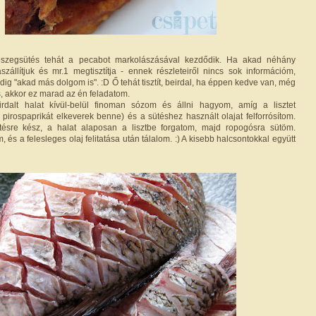
eszegsütés tehát a pecabot markolászásával kezdődik. Ha akad néhány
szállítjuk és mr.1 megtisztítja - ennek részleteiről nincs sok információm,
ig "akad más dolgom is". :D Ő tehát tisztít, beirdal, ha éppen kedve van, még
s, akkor ez marad az én feladatom.
rdalt halat kívül-belül finoman sózom és állni hagyom, amíg a lisztet
 pirospaprikát elkeverek benne) és a sütéshez használt olajat felforrósítom.
tésre kész, a halat alaposan a lisztbe forgatom, majd ropogósra sütöm.
, és a felesleges olaj felitatása után tálalom. :) A kisebb halcsontokkal együtt