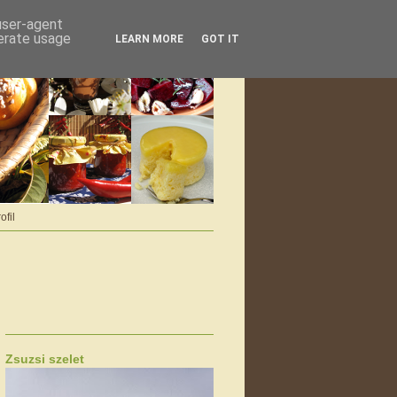
 user-agent
nerate usage
LEARN MORE
GOT IT
ofil
Zsuzsi szelet