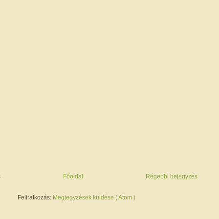
s
Főoldal
Régebbi bejegyzés
Feliratkozás:
Megjegyzések küldése ( Atom )