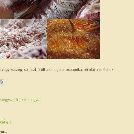
 vagy keszeg, só, liszt, őrölt csemege pirospaprika, bő olaj a sütéshez.
rs/egyszerű
,
hal
,
magyar
és :
rta...