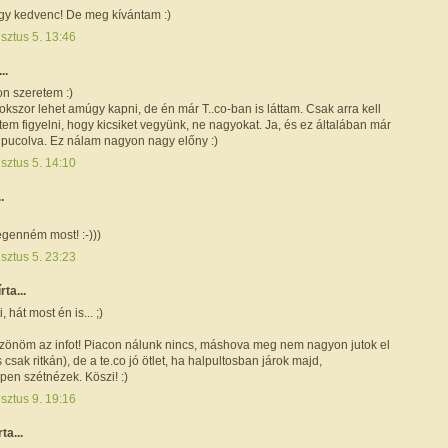
gy kedvenc! De meg kívántam :)
sztus 5. 13:46
..
on szeretem :)
kszor lehet amúgy kapni, de én már T..co-ban is láttam. Csak arra kell
em figyelni, hogy kicsiket vegyünk, ne nagyokat. Ja, és ez általában már
 pucolva. Ez nálam nagyon nagy előny :)
sztus 5. 14:10
.
enném most! :-)))
sztus 5. 23:23
írta...
, hát most én is... ;)
szönöm az infot! Piacon nálunk nincs, máshova meg nem nagyon jutok el
s csak ritkán), de a te.co jó ötlet, ha halpultosban járok majd,
en szétnézek. Köszi! :)
sztus 9. 19:16
rta...