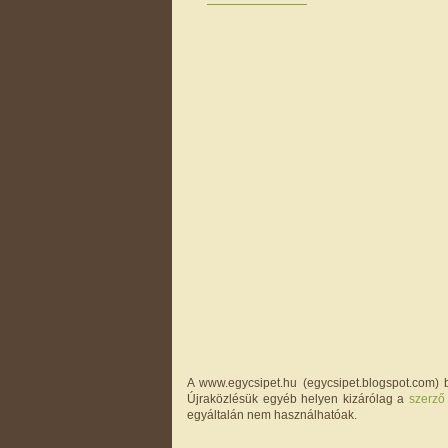
A www.egycsipet.hu (egycsipet.blogspot.com) b
Újraközlésük egyéb helyen kizárólag a
szerző
egyáltalán nem használhatóak.