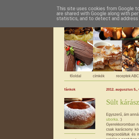
This site uses cookies from Google to 
are shared with Google along with per
statistics, and to detect and address
főoldal
címkék
receptek AB
fánkok
2012. augusztus 5.,
Sült kárás
Egyszerű, ám annál 
uborka
. :)
Gyerekkoromban nál
csak karácsony kör
megcsodáltuk és m