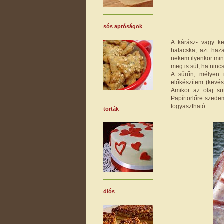
sós apróságok
A kárász- vagy k
halacska, azt haza
nekem ilyenkor mind
meg is süt, ha ninc
A sűrűn, mélyen i
előkészítem (kevés
Amikor az olaj sü
Papírtörlőre szedem
fogyasztható.
torták
diós