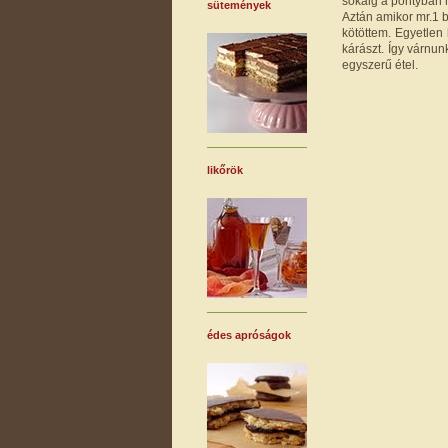
sokáig a pontyban m
sütemények
Aztán amikor mr.1 b
kötöttem. Egyetle
kárászt. Így várnu
egyszerű étel.
likőrök
édes apróságok