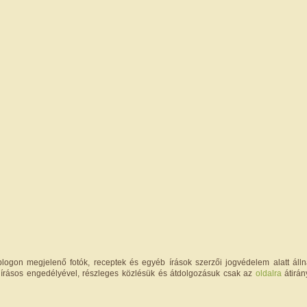
logon megjelenő fotók, receptek és egyéb írások szerzői jogvédelem alatt állna
írásos engedélyével, részleges közlésük és átdolgozásuk csak az
oldalra
átirán