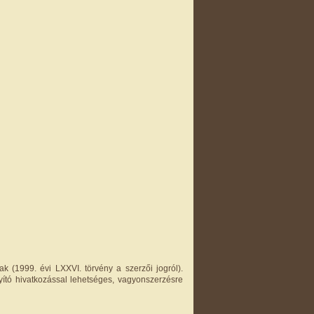
k (1999. évi LXXVI. törvény a szerzői jogról).
yító hivatkozással lehetséges, vagyonszerzésre