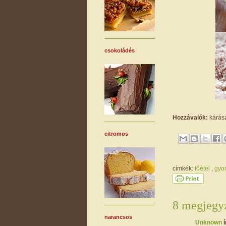
csokoládés
Hozzávalók:
kárász
citromos
címkék:
főétel
,
gyo
8 megjegyz
narancsos
Unknown
í