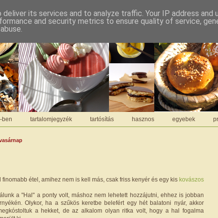
deliver its services and to analyze traffic. Your IP address and
formance and security metrics to ensure quality of service, ge
 abuse.
C-ben
tartalomjegyzék
tartósítás
hasznos
egyebek
pr
 vasárnap
z
finomabb étel, amihez nem is kell más, csak friss kenyér és egy kis
kovászos
unk a "Hal" a ponty volt, máshoz nem lehetett hozzájutni, ehhez is jobban
nyékén. Olykor, ha a szűkös keretbe belefért egy hét balatoni nyár, akkor
egkóstoltuk a hekket, de az alkalom olyan ritka volt, hogy a hal fogalma