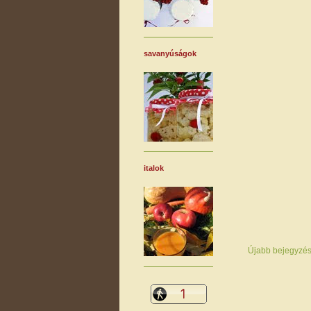
savanyúságok
italok
Újabb bejegyzé