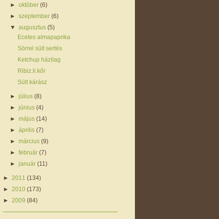
►
október
(6)
►
szeptember
(6)
▼
augusztus
(5)
Ecetes almapaprika
Sörrel sült sertés
Ketchup házilag
Ribiz.li.kőr
Sült kárász
►
július
(8)
►
június
(4)
►
május
(14)
►
április
(7)
►
március
(9)
►
február
(7)
►
január
(11)
►
2011
(134)
►
2010
(173)
►
2009
(84)