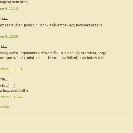
nagyon nem okés....
er 4. 11:16
írta...
z észrevételt, javasolni fogok a férjemnek egy továbbképzést a
er 6. 10:58
rta...
pedig okés! Legalábbis a részemről! Én is pont így szeretem, hogy
z apró szálkák, mint a chips. Nem kell szőrözni, csak habzsolni!
sztus 3. 23:31
írta...
 István! ;)
 hozzászólást! :)
sztus 5. 12:44
ldése