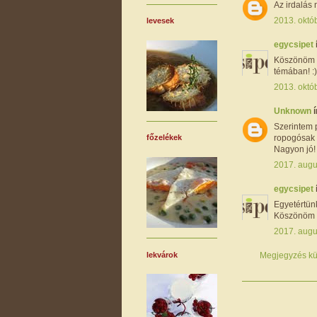
Az irdalás 
2013. októb
levesek
egycsipet
Köszönöm a
témában! :)
2013. októb
Unknown
í
Szerintem 
ropogósak a
főzelékek
Nagyon jó!
2017. augu
egycsipet
Egyetértünk
Köszönöm a
2017. augu
lekvárok
Megjegyzés kü