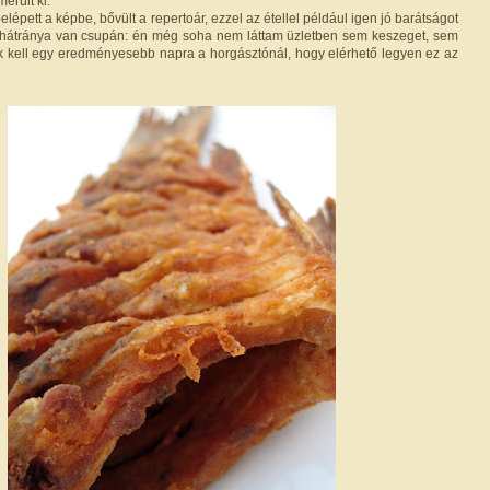
erült ki.
elépett a képbe, bővült a repertoár, ezzel az étellel például igen jó barátságot
n hátránya van csupán: én még soha nem láttam üzletben sem keszeget, sem
nk kell egy eredményesebb napra a horgásztónál, hogy elérhető legyen ez az