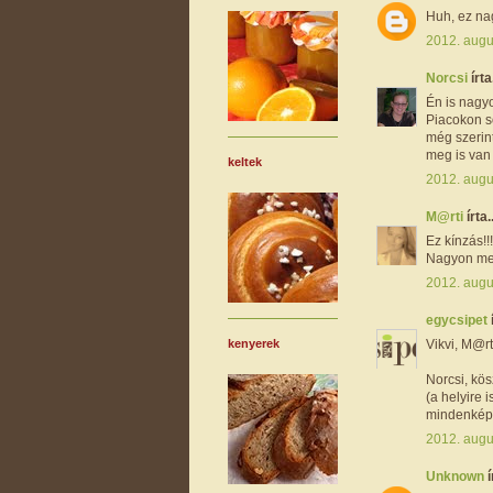
Huh, ez na
2012. augu
Norcsi
írta.
Én is nagy
Piacokon so
még szerint
meg is van
keltek
2012. augu
M@rti
írta..
Ez kínzás!!!
Nagyon meg
2012. augu
egycsipet
Vikvi, M@rti
kenyerek
Norcsi, kö
(a helyire i
mindenképp
2012. augu
Unknown
í