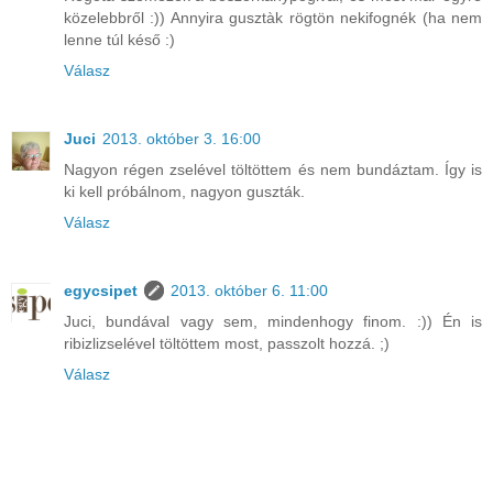
közelebbről :)) Annyira gusztàk rögtön nekifognék (ha nem
lenne túl késő :)
Válasz
Juci
2013. október 3. 16:00
Nagyon régen zselével töltöttem és nem bundáztam. Így is
ki kell próbálnom, nagyon guszták.
Válasz
egycsipet
2013. október 6. 11:00
Juci, bundával vagy sem, mindenhogy finom. :)) Én is
ribizlizselével töltöttem most, passzolt hozzá. ;)
Válasz