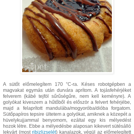
A sütőt előmelegítem 170 °C-ra. Késes robotgépben a
magvakat egymás után durvára aprítom. A tojásfehérjéket
felverem (kábé tejföl sűrűségűre, nem kell keményre). A
golyókat kiveszem a hűtőből és először a felvert fehérjébe,
majd a felaprított mandulába/mogyoróba/dióba forgatom.
Sütőpapíros tepsire ültetem a golyókat, amiknek a közepét a
hüvelykujjammal benyomom, ezáltal egy kis mélyedést
hozok létre. Ebbe a mélyedésbe alaposan kikevert sütésálló
lekvárt (most
ribizlizselét
) kanalazok, végül az előmelegített