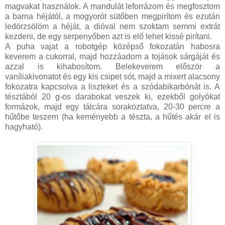
magvakat használok. A mandulát leforrázom és megfosztom
a barna héjától, a mogyorót sütőben megpirítom és ezután
ledörzsölöm a héját, a dióval nem szoktam semmi extrát
kezdeni, de egy serpenyőben azt is elő lehet kissé pirítani.
A puha vajat a robotgép középső fokozatán habosra
keverem a cukorral, majd hozzáadom a tojások sárgáját és
azzal is kihabosítom. Belekeverem először a
vaníliakivonatot és egy kis csipet sót, majd a mixert alacsony
fokozatra kapcsolva a liszteket és a szódabikarbónát is. A
tésztából 20 g-os darabokat veszek ki, ezekből golyókat
formázok, majd egy tálcára sorakoztatva, 20-30 percre a
hűtőbe teszem (ha keményebb a tészta, a hűtés akár el is
hagyható).