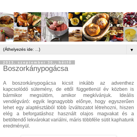
▼
2013. szeptember 30., hétfő
Boszorkánypogácsa
A boszorkánypogácsa kicsit inkább az adventhez
kapcsolódó sütemény, de ettől függetlenül év közben is
bármikor megsütöm, amikor megkívánjuk. Ideális
vendégváró: egyik legnagyobb előnye, hogy egyszerűen
lehet egy alaptésztából több ízváltozatot létrehozni, hiszen
elég a beforgatáshoz használt olajos magvakat és a
betöltendő lekvárokat variálni, máris többféle sütit kaphatunk
eredményül.