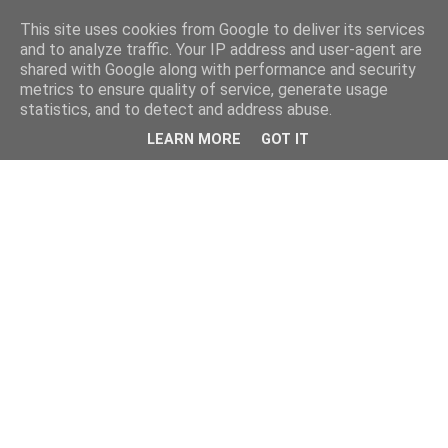
This site uses cookies from Google to deliver its services
and to analyze traffic. Your IP address and user-agent are
shared with Google along with performance and security
metrics to ensure quality of service, generate usage
statistics, and to detect and address abuse.
LEARN MORE
GOT IT