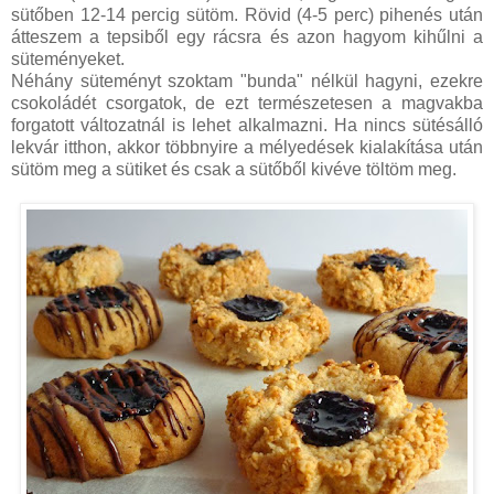
sütőben 12-14 percig sütöm. Rövid (4-5 perc) pihenés után
átteszem a tepsiből egy rácsra és azon hagyom kihűlni a
süteményeket.
Néhány süteményt szoktam "bunda" nélkül hagyni, ezekre
csokoládét csorgatok, de ezt természetesen a magvakba
forgatott változatnál is lehet alkalmazni. Ha nincs sütésálló
lekvár itthon, akkor többnyire a mélyedések kialakítása után
sütöm meg a sütiket és csak a sütőből kivéve töltöm meg.