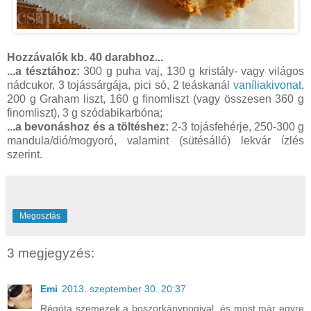
Hozzávalók kb. 40 darabhoz...
...a tésztához:
300 g puha vaj, 130 g kristály- vagy világos
nádcukor, 3 tojássárgája, pici só, 2 teáskanál
vaníliakivonat
,
200 g Graham liszt, 160 g finomliszt (vagy összesen 360 g
finomliszt), 3 g szódabikarbóna;
...a bevonáshoz és a töltéshez:
2-3 tojásfehérje, 250-300 g
mandula/dió/mogyoró, valamint (sütésálló) lekvár ízlés
szerint.
Megosztás
3 megjegyzés:
Emi
2013. szeptember 30. 20:37
Régóta szemezek a boszorkànypogival, és most màr egyre