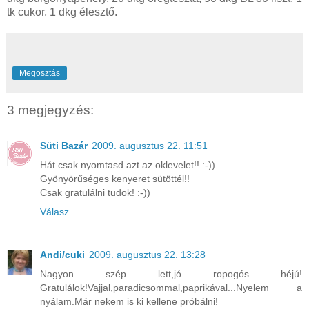
tk cukor, 1 dkg élesztő.
Megosztás
3 megjegyzés:
Süti Bazár
2009. augusztus 22. 11:51
Hát csak nyomtasd azt az oklevelet!! :-))
Gyönyörűséges kenyeret sütöttél!!
Csak gratulálni tudok! :-))
Válasz
Andi/cuki
2009. augusztus 22. 13:28
Nagyon szép lett,jó ropogós héjú!
Gratulálok!Vajjal,paradicsommal,paprikával...Nyelem a
nyálam.Már nekem is ki kellene próbálni!