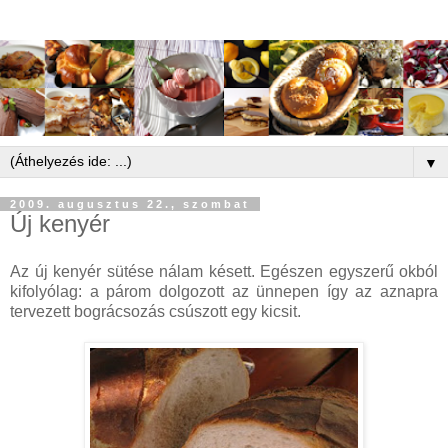
▼
2009. augusztus 22., szombat
Új kenyér
Az új kenyér sütése nálam késett. Egészen egyszerű okból
kifolyólag: a párom dolgozott az ünnepen így az aznapra
tervezett bográcsozás csúszott egy kicsit.