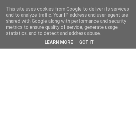
This site uses cookies from Google to deliver its services
and to analyze traffic. Your IP address and user-agent are
shared with Google along with performance and security
metrics to ensure quality of service, generate usage
statistics, and to detect and address abuse.
LEARN MORE
GOT IT