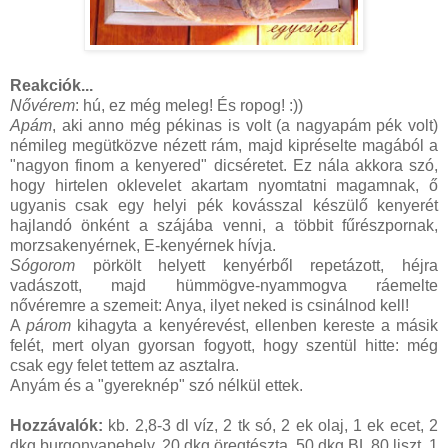
Reakciók...
Nővérem
: hú, ez még meleg! És ropog! :))
Apám
, aki anno még pékinas is volt (a nagyapám pék volt)
némileg megütközve nézett rám, majd kipréselte magából a
"nagyon finom a kenyered" dicséretet. Ez nála akkora szó,
hogy hirtelen oklevelet akartam nyomtatni magamnak, ő
ugyanis csak egy helyi pék kovásszal készülő kenyerét
hajlandó önként a szájába venni, a többit fűrészpornak,
morzsakenyérnek, E-kenyérnek hívja.
Sógorom
pörkölt helyett kenyérből repetázott, héjra
vadászott, majd hümmögve-nyammogva ráemelte
nővéremre a szemeit: Anya, ilyet neked is csinálnod kell!
A
párom
kihagyta a kenyérevést, ellenben kereste a másik
felét, mert olyan gyorsan fogyott, hogy szentül hitte: még
csak egy felet tettem az asztalra.
Anyám és a "gyereknép" szó nélkül ettek.
Hozzávalók:
kb. 2,8-3 dl víz, 2 tk só, 2 ek olaj, 1 ek ecet, 2
dkg burgonyapehely, 20 dkg öregtészta, 50 dkg BL 80 liszt, 1