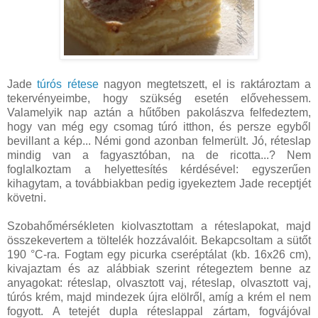
Jade
túrós rétese
nagyon megtetszett, el is raktároztam a
tekervényeimbe, hogy szükség esetén elővehessem.
Valamelyik nap aztán a hűtőben pakolászva felfedeztem,
hogy van még egy csomag túró itthon, és persze egyből
bevillant a kép... Némi gond azonban felmerült. Jó, réteslap
mindig van a fagyasztóban, na de ricotta...? Nem
foglalkoztam a helyettesítés kérdésével: egyszerűen
kihagytam, a továbbiakban pedig igyekeztem Jade receptjét
követni.
Szobahőmérsékleten kiolvasztottam a réteslapokat, majd
összekevertem a töltelék hozzávalóit. Bekapcsoltam a sütőt
190 °C-ra. Fogtam egy picurka cseréptálat (kb. 16x26 cm),
kivajaztam és az alábbiak szerint rétegeztem benne az
anyagokat: réteslap, olvasztott vaj, réteslap, olvasztott vaj,
túrós krém, majd mindezek újra elölről, amíg a krém el nem
fogyott. A tetejét dupla réteslappal zártam, fogvájóval