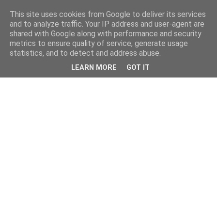
This site uses cookies from Google to deliver its services
and to analyze traffic. Your IP address and user-agent are
shared with Google along with performance and security
metrics to ensure quality of service, generate usage
statistics, and to detect and address abuse.
LEARN MORE
GOT IT