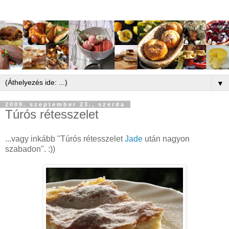
▼
2009. szeptember 23., szerda
Túrós rétesszelet
...vagy inkább "Túrós rétesszelet
Jade
után nagyon
szabadon". :))