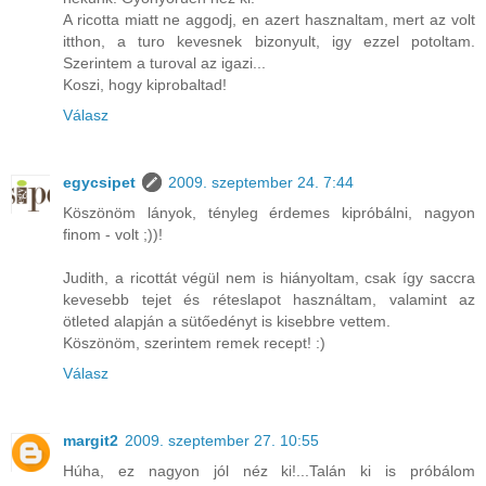
A ricotta miatt ne aggodj, en azert hasznaltam, mert az volt
itthon, a turo kevesnek bizonyult, igy ezzel potoltam.
Szerintem a turoval az igazi...
Koszi, hogy kiprobaltad!
Válasz
egycsipet
2009. szeptember 24. 7:44
Köszönöm lányok, tényleg érdemes kipróbálni, nagyon
finom - volt ;))!
Judith, a ricottát végül nem is hiányoltam, csak így saccra
kevesebb tejet és réteslapot használtam, valamint az
ötleted alapján a sütőedényt is kisebbre vettem.
Köszönöm, szerintem remek recept! :)
Válasz
margit2
2009. szeptember 27. 10:55
Húha, ez nagyon jól néz ki!...Talán ki is próbálom