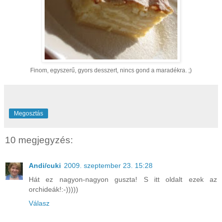
Finom, egyszerű, gyors desszert, nincs gond a maradékra. ;)
Megosztás
10 megjegyzés:
Andi/cuki
2009. szeptember 23. 15:28
Hát ez nagyon-nagyon guszta! S itt oldalt ezek az
orchideák!:-)))))
Válasz