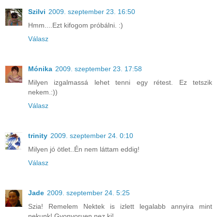
Szilvi
2009. szeptember 23. 16:50
Hmm....Ezt kifogom próbálni. :)
Válasz
Mónika
2009. szeptember 23. 17:58
Milyen izgalmassá lehet tenni egy rétest. Ez tetszik
nekem.:))
Válasz
trinity
2009. szeptember 24. 0:10
Milyen jó ötlet..Én nem láttam eddig!
Válasz
Jade
2009. szeptember 24. 5:25
Szia! Remelem Nektek is izlett legalabb annyira mint
nekunk! Gyonyoruen nez ki!