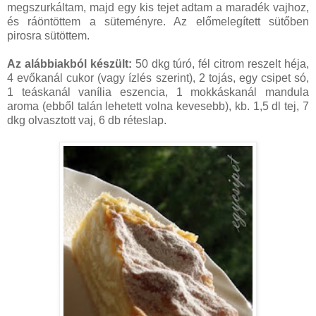
megszurkáltam, majd egy kis tejet adtam a maradék vajhoz,
és ráöntöttem a süteményre. Az előmelegített sütőben
pirosra sütöttem.
Az alábbiakból készült:
50 dkg túró, fél citrom reszelt héja,
4 evőkanál cukor (vagy ízlés szerint), 2 tojás, egy csipet só,
1 teáskanál vanília eszencia, 1 mokkáskanál mandula
aroma (ebből talán lehetett volna kevesebb), kb. 1,5 dl tej, 7
dkg olvasztott vaj, 6 db réteslap.