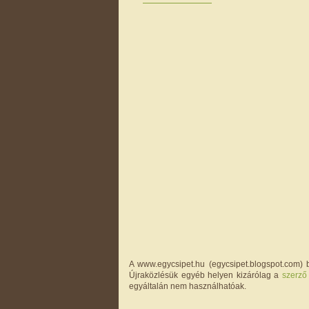
A www.egycsipet.hu (egycsipet.blogspot.com) b
Újraközlésük egyéb helyen kizárólag a
szerző
egyáltalán nem használhatóak.