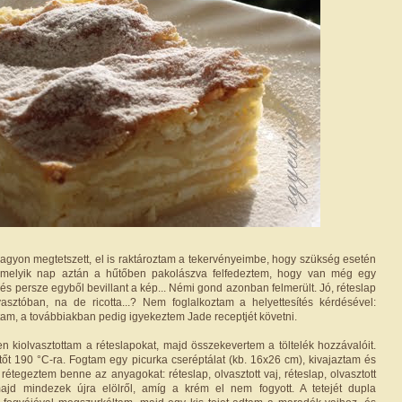
agyon megtetszett, el is raktároztam a tekervényeimbe, hogy szükség esetén
amelyik nap aztán a hűtőben pakolászva felfedeztem, hogy van még egy
 és persze egyből bevillant a kép... Némi gond azonban felmerült. Jó, réteslap
asztóban, na de ricotta...? Nem foglalkoztam a helyettesítés kérdésével:
am, a továbbiakban pedig igyekeztem Jade receptjét követni.
 kiolvasztottam a réteslapokat, majd összekevertem a töltelék hozzávalóit.
őt 190 °C-ra. Fogtam egy picurka cseréptálat (kb. 16x26 cm), kivajaztam és
 rétegeztem benne az anyagokat: réteslap, olvasztott vaj, réteslap, olvasztott
majd mindezek újra elölről, amíg a krém el nem fogyott. A tetejét dupla