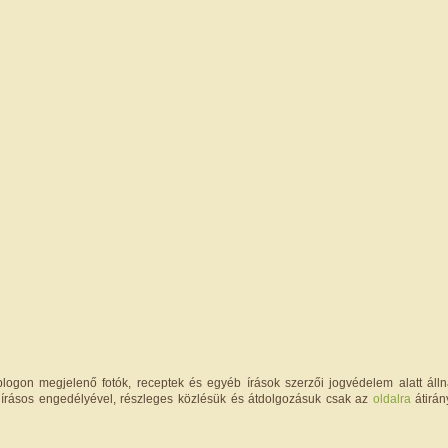
logon megjelenő fotók, receptek és egyéb írások szerzői jogvédelem alatt állna
írásos engedélyével, részleges közlésük és átdolgozásuk csak az
oldalra
átirán