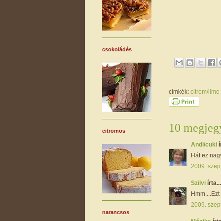
csokoládés
címkék:
citrom/lime
10 megjegy
citromos
Andi/cuki
í
Hát ez nagy
2009. szep
Szilvi
írta...
Hmm....Ezt 
2009. szep
narancsos