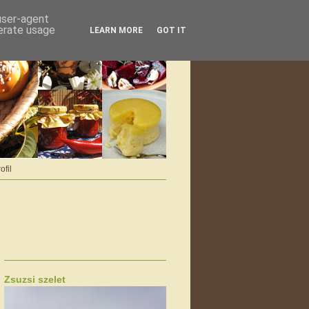
 user-agent
nerate usage
LEARN MORE
GOT IT
ofil
Zsuzsi szelet