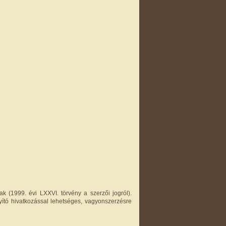
k (1999. évi LXXVI. törvény a szerzői jogról).
yító hivatkozással lehetséges, vagyonszerzésre