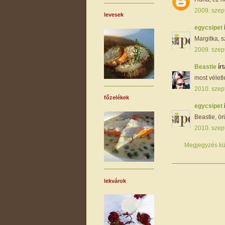
2009. szep
levesek
egycsipet
Margitka, s
2009. szep
Beastie
írt
most véletle
2010. szep
főzelékek
egycsipet
Beastie, ör
2010. szep
Megjegyzés kü
lekvárok