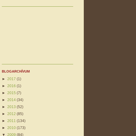
BLOGARCHÍVUM
►
2017
(1)
►
2016
(1)
►
2015
(7)
►
2014
(34)
►
2013
(52)
►
2012
(85)
►
2011
(134)
►
2010
(173)
▼
2009
(84)