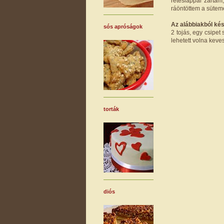
réteslappal zártam
ráöntöttem a sütemé
Az alábbiakból kés
sós apróságok
2 tojás, egy csipe
lehetett volna kevese
torták
diós