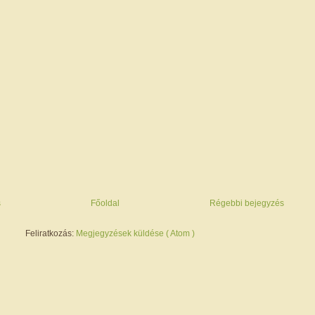
s
Főoldal
Régebbi bejegyzés
Feliratkozás:
Megjegyzések küldése ( Atom )