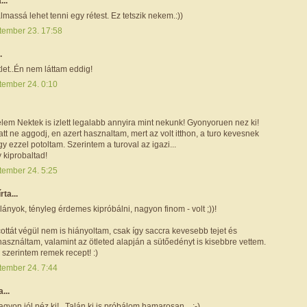
...
lmassá lehet tenni egy rétest. Ez tetszik nekem.:))
tember 23. 17:58
.
tlet..Én nem láttam eddig!
tember 24. 0:10
lem Nektek is izlett legalabb annyira mint nekunk! Gyonyoruen nez ki!
iatt ne aggodj, en azert hasznaltam, mert az volt itthon, a turo kevesnek
igy ezzel potoltam. Szerintem a turoval az igazi...
 kiprobaltad!
tember 24. 5:25
írta...
nyok, tényleg érdemes kipróbálni, nagyon finom - volt ;))!
icottát végül nem is hiányoltam, csak így saccra kevesebb tejet és
használtam, valamint az ötleted alapján a sütőedényt is kisebbre vettem.
szerintem remek recept! :)
tember 24. 7:44
a...
gyon jól néz ki!...Talán ki is próbálom hamarosan... :-)