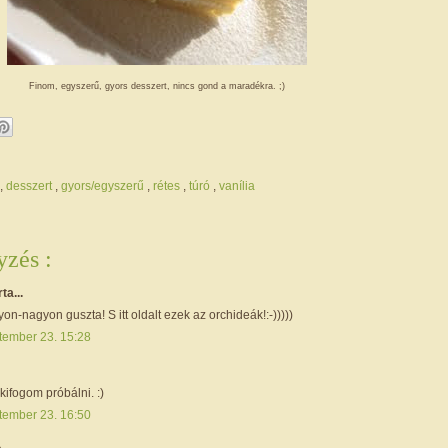
Finom, egyszerű, gyors desszert, nincs gond a maradékra. ;)
,
desszert
,
gyors/egyszerű
,
rétes
,
túró
,
vanília
zés :
rta...
on-nagyon guszta! S itt oldalt ezek az orchideák!:-)))))
tember 23. 15:28
kifogom próbálni. :)
tember 23. 16:50