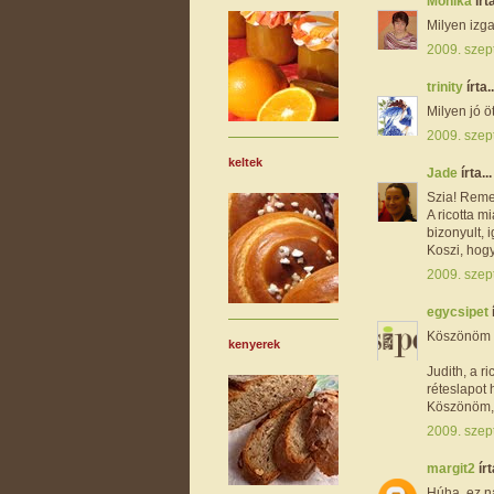
Mónika
írta
Milyen izga
2009. szep
trinity
írta..
Milyen jó ö
2009. szep
keltek
Jade
írta...
Szia! Reme
A ricotta m
bizonyult, 
Koszi, hogy
2009. szep
egycsipet
Köszönöm lá
kenyerek
Judith, a r
réteslapot 
Köszönöm, 
2009. szep
margit2
írt
Húha, ez na