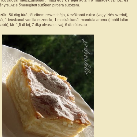
, fogvájóval megszurkáltam, majd egy kis tejet adtam a maradék vajhoz, és
nyre. Az előmelegített sütőben pirosra sütöttem.
zült:
50 dkg túró, fél citrom reszelt héja, 4 evőkanál cukor (vagy ízlés szerint),
t só, 1 teáskanál vanília eszencia, 1 mokkáskanál mandula aroma (ebből talán
bb), kb. 1,5 dl tej, 7 dkg olvasztott vaj, 6 db réteslap.