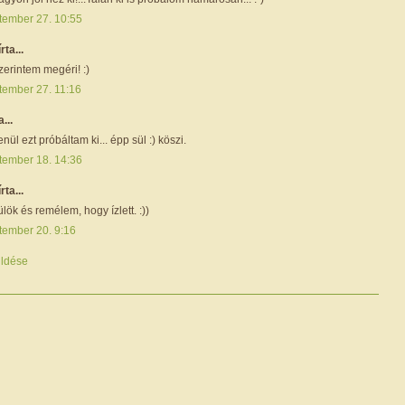
tember 27. 10:55
írta...
zerintem megéri! :)
tember 27. 11:16
a...
nül ezt próbáltam ki... épp sül :) köszi.
tember 18. 14:36
írta...
ülök és remélem, hogy ízlett. :))
tember 20. 9:16
ldése