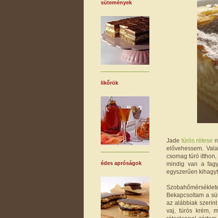
sütemények
likőrök
Jade
túrós rétese
n
elővehessem. Val
csomag túró itthon,
édes apróságok
mindig van a fagy
egyszerűen kihagyt
Szobahőmérsékleten
Bekapcsoltam a süt
az alábbiak szerint
vaj, túrós krém, 