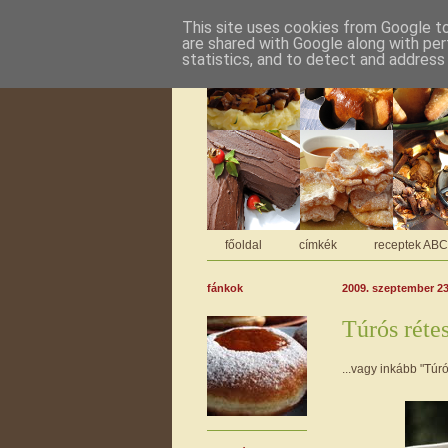
This site uses cookies from Google to 
are shared with Google along with per
statistics, and to detect and address
főoldal
címkék
receptek AB
fánkok
2009. szeptember 23
Túrós réte
...vagy inkább "Túr