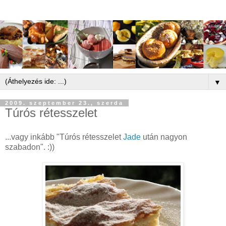
▼
2009. szeptember 23., szerda
Túrós rétesszelet
...vagy inkább "Túrós rétesszelet
Jade
után nagyon
szabadon". :))