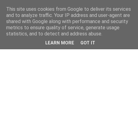
This site uses cookies from Google to deliver its services
and to analyze traffic. Your IP address and user-agent are
shared with Google along with performance and security
metrics to ensure quality of service, generate usage
statistics, and to detect and address abuse.
LEARN MORE
GOT IT