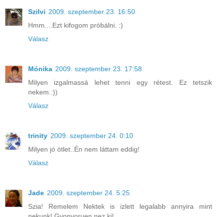
Szilvi
2009. szeptember 23. 16:50
Hmm....Ezt kifogom próbálni. :)
Válasz
Mónika
2009. szeptember 23. 17:58
Milyen izgalmassá lehet tenni egy rétest. Ez tetszik
nekem.:))
Válasz
trinity
2009. szeptember 24. 0:10
Milyen jó ötlet..Én nem láttam eddig!
Válasz
Jade
2009. szeptember 24. 5:25
Szia! Remelem Nektek is izlett legalabb annyira mint
nekunk! Gyonyoruen nez ki!