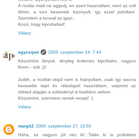
A ricotta miatt ne aggodj, en azert hasznaltam, mert az volt
itthon, a turo kevesnek bizonyult, igy ezzel potoltam.
Szerintem a turoval az igazi...
Koszi, hogy kiprobaltad!
Válasz
egycsipet
2009. szeptember 24. 7:44
Köszönöm lányok, tényleg érdemes kipróbálni, nagyon
finom - volt ;))!
Judith, a ricottát végül nem is hiányoltam, csak így saccra
kevesebb tejet és réteslapot használtam, valamint az
ötleted alapján a sütőedényt is kisebbre vettem.
Köszönöm, szerintem remek recept! :)
Válasz
margit2
2009. szeptember 27. 10:55
Húha, ez nagyon jól néz ki!...Talán ki is próbálom