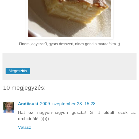
Finom, egyszerű, gyors desszert, nincs gond a maradékra. ;)
Megosztás
10 megjegyzés:
Andi/cuki
2009. szeptember 23. 15:28
Hát ez nagyon-nagyon guszta! S itt oldalt ezek az
orchideák!:-)))))
Válasz