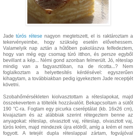
Jade
túrós rétese
nagyon megtetszett, el is raktároztam a
tekervényeimbe, hogy szükség esetén elővehessem.
Valamelyik nap aztán a hűtőben pakolászva felfedeztem,
hogy van még egy csomag túró itthon, és persze egyből
bevillant a kép... Némi gond azonban felmerült. Jó, réteslap
mindig van a fagyasztóban, na de ricotta...? Nem
foglalkoztam a helyettesítés kérdésével: egyszerűen
kihagytam, a továbbiakban pedig igyekeztem Jade receptjét
követni.
Szobahőmérsékleten kiolvasztottam a réteslapokat, majd
összekevertem a töltelék hozzávalóit. Bekapcsoltam a sütőt
190 °C-ra. Fogtam egy picurka cseréptálat (kb. 16x26 cm),
kivajaztam és az alábbiak szerint rétegeztem benne az
anyagokat: réteslap, olvasztott vaj, réteslap, olvasztott vaj,
túrós krém, majd mindezek újra elölről, amíg a krém el nem
fogyott. A tetejét dupla réteslappal zártam, fogvájóval