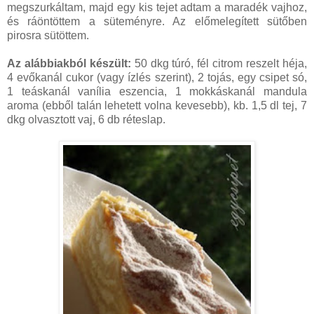
megszurkáltam, majd egy kis tejet adtam a maradék vajhoz,
és ráöntöttem a süteményre. Az előmelegített sütőben
pirosra sütöttem.
Az alábbiakból készült:
50 dkg túró, fél citrom reszelt héja,
4 evőkanál cukor (vagy ízlés szerint), 2 tojás, egy csipet só,
1 teáskanál vanília eszencia, 1 mokkáskanál mandula
aroma (ebből talán lehetett volna kevesebb), kb. 1,5 dl tej, 7
dkg olvasztott vaj, 6 db réteslap.