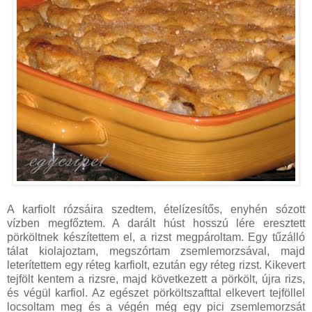
A karfiolt rózsáira szedtem, ételízesítős, enyhén sózott
vízben megfőztem. A darált húst hosszú lére eresztett
pörköltnek készítettem el, a rizst megpároltam. Egy tűzálló
tálat kiolajoztam, megszórtam zsemlemorzsával, majd
leterítettem egy réteg karfiolt, ezután egy réteg rizst. Kikevert
tejfölt kentem a rizsre, majd következett a pörkölt, újra rizs,
és végül karfiol. Az egészet pörköltszafttal elkevert tejföllel
locsoltam meg és a végén még egy pici zsemlemorzsát