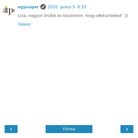
egycsipet
2010. június 5. 8:33
Liza, nagyon örülök és köszönöm, hogy elkészítetted! :))
Válasz
‹
›
Főoldal