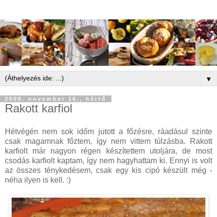
▼
2009. november 16., hétfő
Rakott karfiol
Hétvégén nem sok időm jutott a főzésre, ráadásul szinte
csak magamnak főztem, így nem vittem túlzásba. Rakott
karfiolt már nagyon régen készítettem utoljára, de most
csodás karfiolt kaptam, így nem hagyhattam ki. Ennyi is volt
az összes ténykedésem, csak egy kis cipó készült még -
néha ilyen is kell. :)