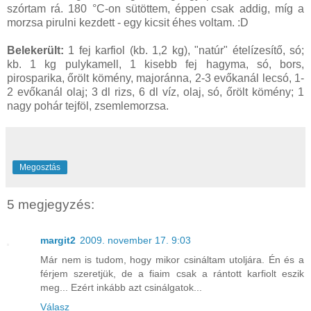
szórtam rá. 180 °C-on sütöttem, éppen csak addig, míg a
morzsa pirulni kezdett - egy kicsit éhes voltam. :D
Belekerült:
1 fej karfiol (kb. 1,2 kg), "natúr" ételízesítő, só;
kb. 1 kg pulykamell, 1 kisebb fej hagyma, só, bors,
pirosparika, őrölt kömény, majoránna, 2-3 evőkanál lecsó, 1-
2 evőkanál olaj; 3 dl rizs, 6 dl víz, olaj, só, őrölt kömény; 1
nagy pohár tejföl, zsemlemorzsa.
Megosztás
5 megjegyzés:
margit2
2009. november 17. 9:03
Már nem is tudom, hogy mikor csináltam utoljára. Én és a
férjem szeretjük, de a fiaim csak a rántott karfiolt eszik
meg... Ezért inkább azt csinálgatok...
Válasz