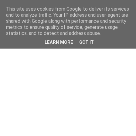
This site uses cookies from Google to deliver its services
and to analyze traffic. Your IP address and user-agent are
shared with Google along with performance and security
metrics to ensure quality of service, generate usage
statistics, and to detect and address abuse.
LEARN MORE
GOT IT