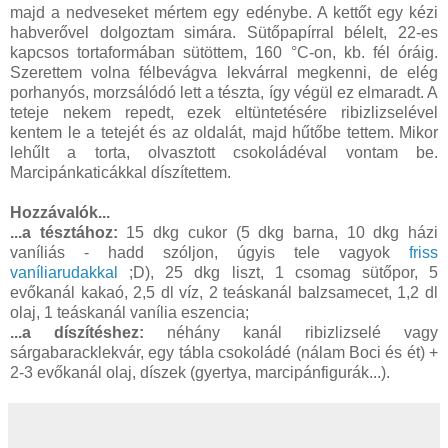
majd a nedveseket mértem egy edénybe. A kettőt egy kézi
habverővel dolgoztam simára. Sütőpapírral bélelt, 22-es
kapcsos tortaformában sütöttem, 160 °C-on, kb. fél óráig.
Szerettem volna félbevágva lekvárral megkenni, de elég
porhanyós, morzsálódó lett a tészta, így végül ez elmaradt. A
teteje nekem repedt, ezek eltüntetésére ribizlizselével
kentem le a tetejét és az oldalát, majd hűtőbe tettem. Mikor
lehűlt a torta, olvasztott csokoládéval vontam be.
Marcipánkaticákkal díszítettem.
Hozzávalók...
...a tésztához:
15 dkg cukor (5 dkg barna, 10 dkg házi
vaníliás - hadd szóljon, úgyis tele vagyok
friss
vaníliarudakkal
;D), 25 dkg liszt, 1 csomag sütőpor, 5
evőkanál kakaó, 2,5 dl víz, 2 teáskanál balzsamecet, 1,2 dl
olaj, 1 teáskanál vanília eszencia;
...a díszítéshez:
néhány kanál ribizlizselé vagy
sárgabaracklekvár, egy tábla csokoládé (nálam Boci és ét) +
2-3 evőkanál olaj, díszek (gyertya, marcipánfigurák...).