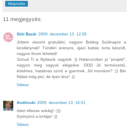
Megosztás
11 megjegyzés:
Süti Bazár
2009. december 13. 12:05
Jöttem viszont gratulálni, nagyon Boldog Szülinapot a
kicsilánynak! Tündéri aranyos, igazi babás torta készült,
nagyon finom lehetett!
Szóval Ti is Nyilasok vagytok :)) Határozottan jó "projekt",
nagyon meg vagyok elégedve :DDD Jó természetű,
értelmes, hatalmas szívű a gyermek. Jól mondom? :)) Bár
Nálad még pici, de ilyen lesz! :))
Válasz
Andi/cuki
2009. december 13. 16:01
Isten éltesse sokáig!:-)))
Gyönyörű a tortája!:-))
Válasz