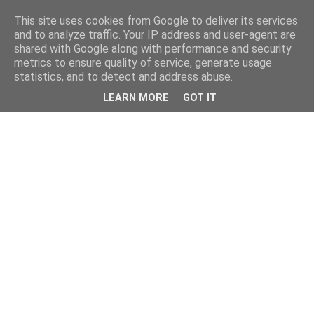
This site uses cookies from Google to deliver its services
and to analyze traffic. Your IP address and user-agent are
shared with Google along with performance and security
metrics to ensure quality of service, generate usage
statistics, and to detect and address abuse.
LEARN MORE
GOT IT