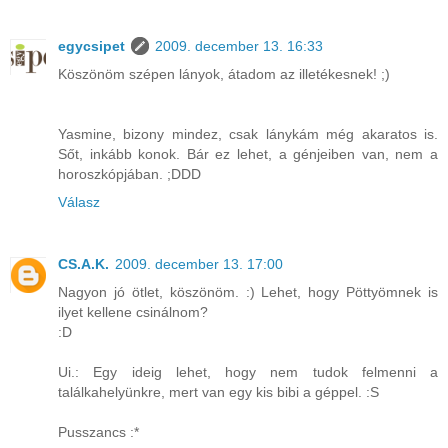
egycsipet
2009. december 13. 16:33
Köszönöm szépen lányok, átadom az illetékesnek! ;)
Yasmine, bizony mindez, csak lánykám még akaratos is.
Sőt, inkább konok. Bár ez lehet, a génjeiben van, nem a
horoszkópjában. ;DDD
Válasz
CS.A.K.
2009. december 13. 17:00
Nagyon jó ötlet, köszönöm. :) Lehet, hogy Pöttyömnek is
ilyet kellene csinálnom?
:D
Ui.: Egy ideig lehet, hogy nem tudok felmenni a
találkahelyünkre, mert van egy kis bibi a géppel. :S
Pusszancs :*