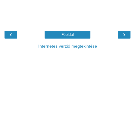
‹
›
Főoldal
Internetes verzió megtekintése