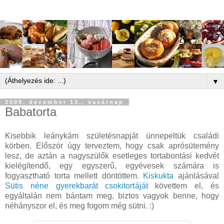
▼
2009. december 13., vasárnap
Babatorta
Kisebbik leánykám születésnapját ünnepeltük családi
körben. Először úgy terveztem, hogy csak aprósütemény
lesz, de aztán a nagyszülők esetleges tortabontási kedvét
kielégítendő, egy egyszerű, egyévesek számára is
fogyasztható torta mellett döntöttem.
Kiskukta
ajánlásával
Sütis néne gyerekbarát csokitortáját
követtem el, és
egyáltalán nem bántam meg, biztos vagyok benne, hogy
néhányszor el, és meg fogom még sütni. :)