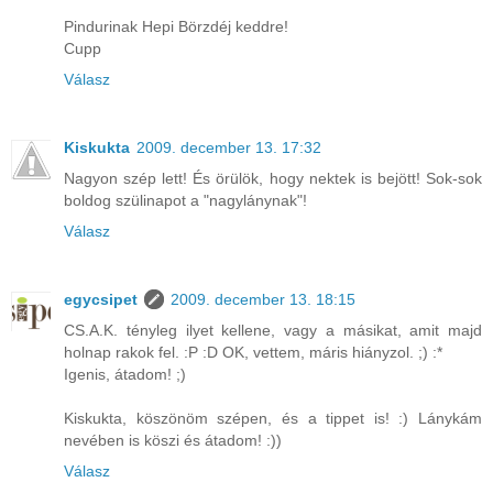
Pindurinak Hepi Börzdéj keddre!
Cupp
Válasz
Kiskukta
2009. december 13. 17:32
Nagyon szép lett! És örülök, hogy nektek is bejött! Sok-sok
boldog szülinapot a "nagylánynak"!
Válasz
egycsipet
2009. december 13. 18:15
CS.A.K. tényleg ilyet kellene, vagy a másikat, amit majd
holnap rakok fel. :P :D OK, vettem, máris hiányzol. ;) :*
Igenis, átadom! ;)
Kiskukta, köszönöm szépen, és a tippet is! :) Lánykám
nevében is köszi és átadom! :))
Válasz