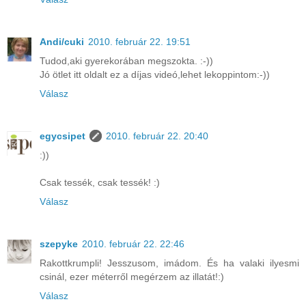
Andi/cuki
2010. február 22. 19:51
Tudod,aki gyerekorában megszokta. :-))
Jó ötlet itt oldalt ez a díjas videó,lehet lekoppintom:-))
Válasz
egycsipet
2010. február 22. 20:40
:))
Csak tessék, csak tessék! :)
Válasz
szepyke
2010. február 22. 22:46
Rakottkrumpli! Jesszusom, imádom. És ha valaki ilyesmi
csinál, ezer méterről megérzem az illatát!:)
Válasz