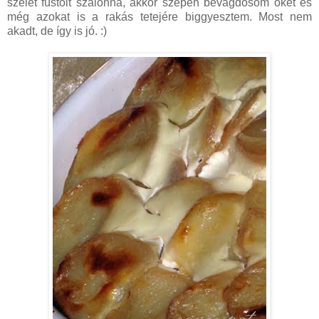
szelet füstölt szalonna, akkor szépen bevagdosom őket és
még azokat is a rakás tetejére biggyesztem. Most nem
akadt, de így is jó. :)