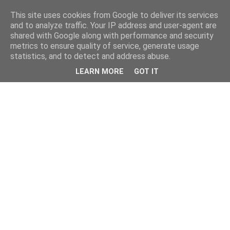
This site uses cookies from Google to deliver its services
and to analyze traffic. Your IP address and user-agent are
shared with Google along with performance and security
metrics to ensure quality of service, generate usage
statistics, and to detect and address abuse.
LEARN MORE
GOT IT