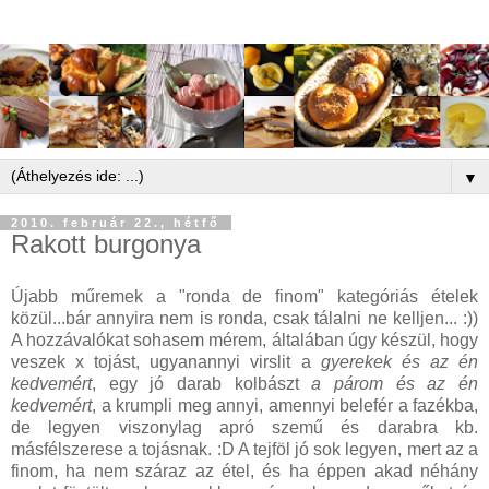
▼
2010. február 22., hétfő
Rakott burgonya
Újabb műremek a "ronda de finom" kategóriás ételek
közül...bár annyira nem is ronda, csak tálalni ne kelljen... :))
A hozzávalókat sohasem mérem, általában úgy készül, hogy
veszek x tojást, ugyanannyi virslit a
gyerekek és az én
kedvemért
, egy jó darab kolbászt
a párom és az én
kedvemért
, a krumpli meg annyi, amennyi belefér a fazékba,
de legyen viszonylag apró szemű és darabra kb.
másfélszerese a tojásnak. :D A tejföl jó sok legyen, mert az a
finom, ha nem száraz az étel, és ha éppen akad néhány