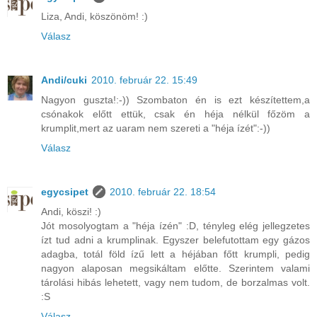
Liza, Andi, köszönöm! :)
Válasz
Andi/cuki
2010. február 22. 15:49
Nagyon guszta!:-)) Szombaton én is ezt készítettem,a
csónakok előtt ettük, csak én héja nélkül főzöm a
krumplit,mert az uaram nem szereti a "héja ízét":-))
Válasz
egycsipet
2010. február 22. 18:54
Andi, köszi! :)
Jót mosolyogtam a "héja ízén" :D, tényleg elég jellegzetes
ízt tud adni a krumplinak. Egyszer belefutottam egy gázos
adagba, totál föld ízű lett a héjában főtt krumpli, pedig
nagyon alaposan megsikáltam előtte. Szerintem valami
tárolási hibás lehetett, vagy nem tudom, de borzalmas volt.
:S
Válasz