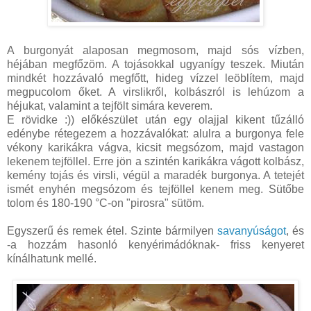
A burgonyát alaposan megmosom, majd sós vízben,
héjában megfőzöm. A tojásokkal ugyanígy teszek. Miután
mindkét hozzávaló megfőtt, hideg vízzel leöblítem, majd
megpucolom őket. A virslikről, kolbászról is lehúzom a
héjukat, valamint a tejfölt simára keverem.
E rövidke :)) előkészület után egy olajjal kikent tűzálló
edénybe rétegezem a hozzávalókat: alulra a burgonya fele
vékony karikákra vágva, kicsit megsózom, majd vastagon
lekenem tejföllel. Erre jön a szintén karikákra vágott kolbász,
kemény tojás és virsli, végül a maradék burgonya. A tetejét
ismét enyhén megsózom és tejföllel kenem meg. Sütőbe
tolom és 180-190 °C-on "pirosra" sütöm.
Egyszerű és remek étel. Szinte bármilyen
savanyúságot
, és
-a hozzám hasonló kenyérimádóknak- friss kenyeret
kínálhatunk mellé.