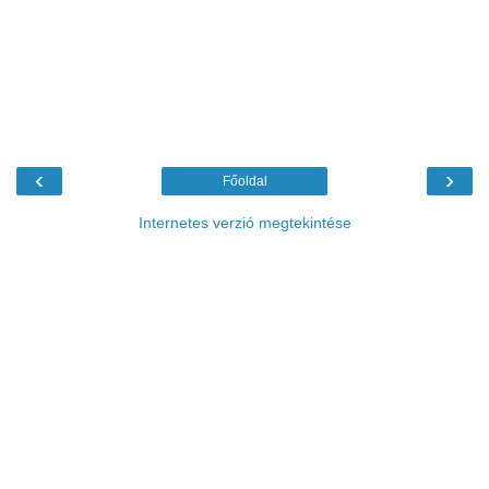
‹
›
Főoldal
Internetes verzió megtekintése