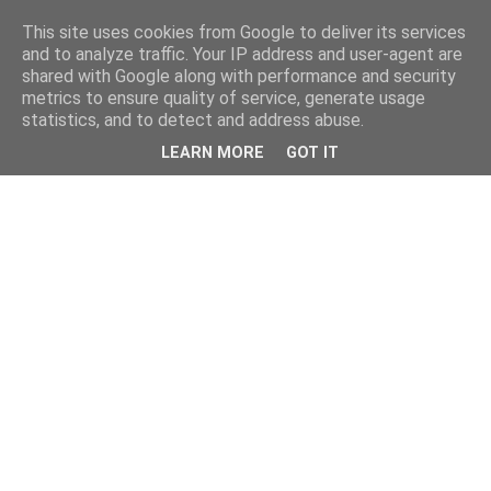
This site uses cookies from Google to deliver its services
and to analyze traffic. Your IP address and user-agent are
shared with Google along with performance and security
metrics to ensure quality of service, generate usage
statistics, and to detect and address abuse.
LEARN MORE
GOT IT