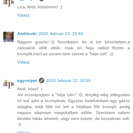
Liza, Andi, köszönöm! :)
Válasz
Andi/cuki
2010. február 22. 15:49
Nagyon guszta!:-)) Szombaton én is ezt készítettem,a
csónakok előtt ettük, csak én héja nélkül főzöm a
krumplit,mert az uaram nem szereti a "héja ízét":-))
Válasz
egycsipet
2010. február 22. 18:54
Andi, köszi! :)
Jót mosolyogtam a "héja ízén" :D, tényleg elég jellegzetes
ízt tud adni a krumplinak. Egyszer belefutottam egy gázos
adagba, totál föld ízű lett a héjában főtt krumpli, pedig
nagyon alaposan megsikáltam előtte. Szerintem valami
tárolási hibás lehetett, vagy nem tudom, de borzalmas volt.
:S
Válasz