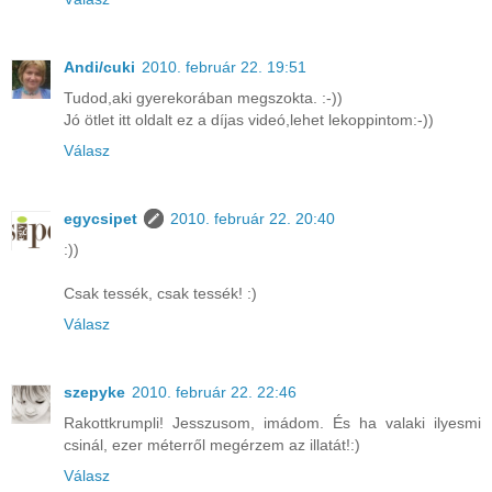
Andi/cuki
2010. február 22. 19:51
Tudod,aki gyerekorában megszokta. :-))
Jó ötlet itt oldalt ez a díjas videó,lehet lekoppintom:-))
Válasz
egycsipet
2010. február 22. 20:40
:))
Csak tessék, csak tessék! :)
Válasz
szepyke
2010. február 22. 22:46
Rakottkrumpli! Jesszusom, imádom. És ha valaki ilyesmi
csinál, ezer méterről megérzem az illatát!:)
Válasz