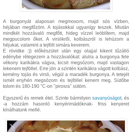
A burgonyát alaposan megmosom, majd sós vízben,
héjában megfőzöm. A tojásokkal ugyanígy teszek. Miután
mindkét hozzávaló megfőtt, hideg vízzel leöblítem, majd
megpucolom őket. A virslikről, kolbászról is lehúzom a
héjukat, valamint a tejfölt simára keverem.
E rövidke :)) előkészület után egy olajjal kikent tűzálló
edénybe rétegezem a hozzávalókat: alulra a burgonya fele
vékony karikákra vágva, kicsit megsózom, majd vastagon
lekenem tejföllel. Erre jön a szintén karikákra vágott kolbász,
kemény tojás és virsli, végül a maradék burgonya. A tetejét
ismét enyhén megsózom és tejföllel kenem meg. Sütőbe
tolom és 180-190 °C-on "pirosra" sütöm.
Egyszerű és remek étel. Szinte bármilyen
savanyúságot
, és
-a hozzám hasonló kenyérimádóknak- friss kenyeret
kínálhatunk mellé.