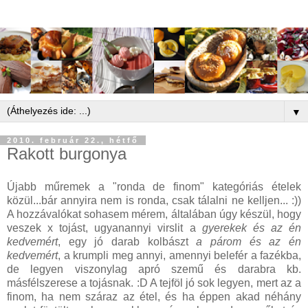
▼
2010. február 22., hétfő
Rakott burgonya
Újabb műremek a "ronda de finom" kategóriás ételek
közül...bár annyira nem is ronda, csak tálalni ne kelljen... :))
A hozzávalókat sohasem mérem, általában úgy készül, hogy
veszek x tojást, ugyanannyi virslit a
gyerekek és az én
kedvemért
, egy jó darab kolbászt
a párom és az én
kedvemért
, a krumpli meg annyi, amennyi belefér a fazékba,
de legyen viszonylag apró szemű és darabra kb.
másfélszerese a tojásnak. :D A tejföl jó sok legyen, mert az a
finom, ha nem száraz az étel, és ha éppen akad néhány