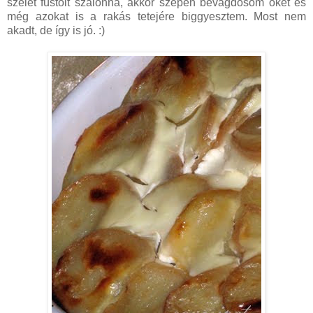
szelet füstölt szalonna, akkor szépen bevagdosom őket és
még azokat is a rakás tetejére biggyesztem. Most nem
akadt, de így is jó. :)