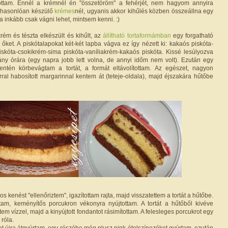
tottam. Ennél a krémnél én "összetöröm" a fehérjét, nem hagyom annyira
a hasonlóan készülő
krémes
nél, ugyanis akkor kihűlés közben összeállna egy
a inkább csak vágni lehet, mintsem kenni. :)
rém és tészta elkészült és kihűlt, az
állítható tortaformámban
egy forgatható
őket. A piskótalapokat két-két lapba vágva ez így nézett ki: kakaós piskóta-
iskóta-csokikrém-sima piskóta-vaníliakrém-kakaós piskóta. Kissé lesúlyozva
ny órára (egy napra jobb lett volna, de annyi időm nem volt). Ezután egy
ntén körbevágtam a tortát, a formát eltávolítottam. Az egészet, nagyon
ral habosított margarinnal kentem át (teteje-oldala), majd éjszakára hűtőbe
 kenést "ellenőriztem", igazítottam rajta, majd visszatettem a tortát a hűtőbe.
tam, keményítős porcukron vékonyra nyújtottam. A tortát a hűtőből kivéve
m vízzel, majd a kinyújtott fondantot rásimítottam. A felesleges porcukrot egy
 róla.
t újra átgyúrtam, egy részébe még plusz pink ételszínezéket gyúrtam, ezután