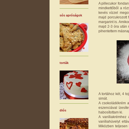
A pillecukor fonda
mindkettőből a róz
kevés vízzel megol
sós apróságok
majd porcukrozott 
margarint is. Amik
majd 2-3 óra után
pihentettem másna
torták
A tortához két, 4 t
simát.
A csokoládékrém al
eszenciával ízesít
diós
habosítottam ki.
A vaníliakrémhez a
vaníliahüvelyt elt
Miközben teljesen 