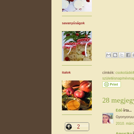
savanyúságok
italok
címkék:
csokoládé
születésnap/névn
28 megjegy
Edó
írta...
Gyonyoruu
2010. márc
Anyucika
í