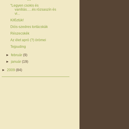
"Legyen csokis és
vaníliás......és rózsaszín és
vi...
Kifőztük!
Diós-szedres tortácskák
Részecskék
Az élet apró (?) örömei
Tejpuding
►
február
(9)
►
január
(19)
►
2009
(84)