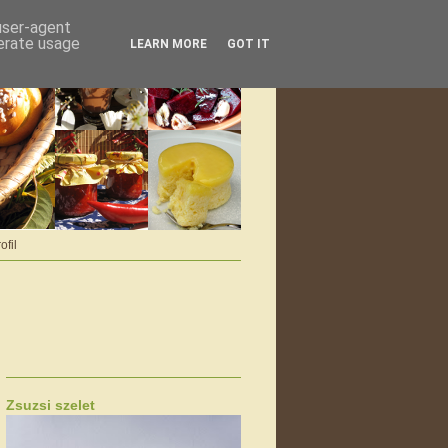
 user-agent
nerate usage
LEARN MORE
GOT IT
ofil
Zsuzsi szelet