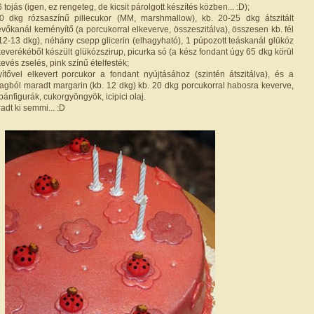
6 tojás (igen, ez rengeteg, de kicsit párolgott készítés közben... :D);
 dkg rózsaszínű pillecukor (MM, marshmallow), kb. 20-25 dkg átszitált
vőkanál keményítő (a porcukorral elkeverve, összeszitálva), összesen kb. fél
2-13 dkg), néhány csepp glicerin (elhagyható), 1 púpozott teáskanál glükóz
keverékéből készült glükózszirup, picurka só (a kész fondant úgy 65 dkg körül
kevés zselés, pink színű ételfesték;
tővel elkevert porcukor a fondant nyújtásához (szintén átszitálva), és a
agból maradt margarin (kb. 12 dkg) kb. 20 dkg porcukorral habosra keverve,
pánfigurák, cukorgyöngyök, icipici olaj.
t ki semmi... :D