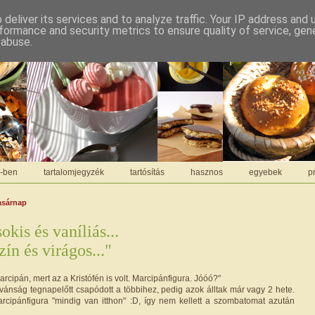
deliver its services and to analyze traffic. Your IP address and
formance and security metrics to ensure quality of service, ge
 abuse.
C-ben
tartalomjegyzék
tartósítás
hasznos
egyebek
pr
vasárnap
kis és vaníliás...
zín és virágos..."
marcipán, mert az a Kristófén is volt. Marcipánfigura. Jóóó?"
vánság tegnapelőtt csapódott a többihez, pedig azok álltak már vagy 2 hete.
cipánfigura "mindig van itthon" :D, így nem kellett a szombatomat azután