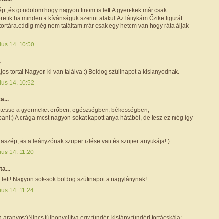
p ,és gondolom hogy nagyon finom is lett.A gyerekek már csak
retik ha minden a kívánságuk szerint alakul.Az lánykám Őzike figurát
 tortára.eddig még nem találtam.már csak egy hetem van hogy rátaláljak
ius 14. 10:50
.
ajos torta! Nagyon ki van találva :) Boldog szülinapot a kislányodnak.
ius 14. 10:52
ta...
 éltesse a gyermeket erőben, egészségben, békességben,
an!:) A drága most nagyon sokat kapott anya hátából, de lesz ez még így
daszép, és a leányzónak szuper izlése van és szuper anyukája!:)
ius 14. 11:20
rta...
lett! Nagyon sok-sok boldog szülinapot a nagylánynak!
ius 14. 11:24
aranyos:)Nincs túlbonyolítva,egy tündéri kislány tündéri tortácskája:-