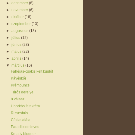
►
december
(8)
►
november
(6)
►
október
(18)
►
szeptember
(13)
►
augusztus
(13)
►
július
(12)
►
június
(23)
►
május
(22)
►
április
(14)
▼
március
(16)
Fahéjas-csokis kelt kuglóf
Kávélikőr
Krémpuncs
Túrós derelye
8 válasz
Uborkás fetakrém
Rizseshús
Céklasaláta
Paradicsomleves
Kreatív blogger