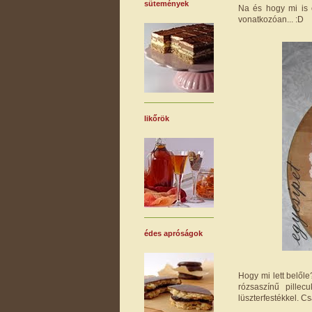
sütemények
Na és hogy mi is e
vonatkozóan... :D
likőrök
édes apróságok
Hogy mi lett belől
rózsaszínű pillec
lüszterfestékkel. 