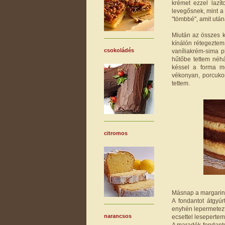
krémet ezzel lazí
levegősnek, mint 
"tömbbé", amit után
Miután az összes k
kínálón rétegeztem 
csokoládés
vaníliakrém-sima p
hűtőbe tettem néhá
késsel a forma me
vékonyan, porcukor
tettem.
citromos
Másnap a margarinos
A fondantot átgyúr
enyhén lepermetezte
narancsos
ecsettel lesepertem
A maradék fondanto