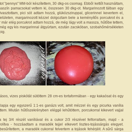
ntot "pennys" MM-ból készítettem, 30 dkg-os csomag. Ebből kettőt használtam,
saszín pamacsokat vettem ki, összesen 30 dkg-ot. Margarinozott tálban egy
vasztottam, pici sót adtam hozzá, glükózsziruppal, glicerinnel kevertem el,
felületen, margarinozott kézzel dolgoztam bele a keményítős porcukrot és a
or már elég porcukrot adtam hozzá, de még lágy volt a massza, hűtőbe tettem,
 még egy kis margarinnal átgyúrtam, ezután zacskóban, szobahőmérsékleten
pig.
ojásos, vizes piskótát sütöttem 28 cm-es tortaformában - egy kakaósat és egy
apja egy egyszerű 1:1-es ganázs volt, amit mézzel és egy picurka vanília
ettem. Miután hűtőszekrényben eléggé lehűtöttem, porcukorral kikevert vajjal
 tej 3/4 részét vaníliával és a cukor 2/3 részével felforraltam, majd - a
ávolítva - hozzáadtam a maradék tejjel elkevert lisztes-tojássárgás elegyet.
besűrítettem, a maradék cukorral felvertem a tojások fehérjéit. A sűrű sárga