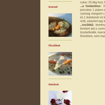
cukor, 20 dkg liszt, 
...a fondanthoz:
30
levesek
porcukor, 1 púpos e
csomag margarin (1
és 1 teáskanál víz 
volt), valamint egy 
...továbbá:
keményí
fondant alá a csom
lüszterfesték, marci
Remélem, nem marad
főzelékek
lekvárok