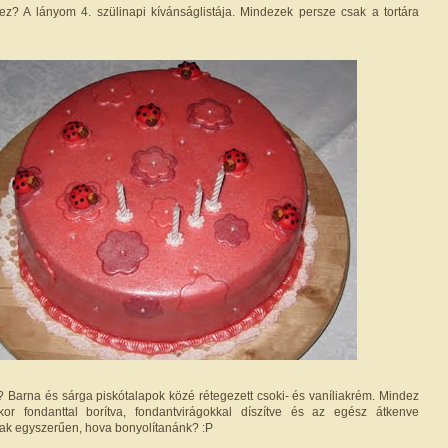
z? A lányom 4. szülinapi kívánságlistája. Mindezek persze csak a tortára
e? Barna és sárga piskótalapok közé rétegezett csoki- és vaníliakrém. Mindez
ukor fondanttal borítva, fondantvirágokkal díszítve és az egész átkenve
Csak egyszerűen, hova bonyolítanánk? :P