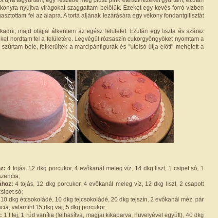
ékonyra nyújtva virágokat szaggattam belőlük. Ezeket egy kevés forró vízben
gasztottam fel az alapra. A torta aljának lezárására egy vékony fondantgilisztát
kadni, majd olajjal átkentem az egész felületet. Ezután egy tiszta és száraz
téket hordtam fel a felületére. Legvégül rózsaszín cukorgyöngyöket nyomtam a
 szúrtam bele, felkerültek a marcipánfigurák és "utolsó útja előtt" mehetett a
oz:
4 tojás, 12 dkg porcukor, 4 evőkanál meleg víz, 14 dkg liszt, 1 csipet só, 1
szencia;
ához:
4 tojás, 12 dkg porcukor, 4 evőkanál meleg víz, 12 dkg liszt, 2 csapott
sipet só;
10 dkg étcsokoládé, 10 dkg tejcsokoládé, 20 dkg tejszín, 2 evőkanál méz, pár
cia, valamint 15 dkg vaj, 5 dkg porcukor;
:
1 l tej, 1 rúd vanília (felhasítva, magjai kikaparva, hüvelyével együtt), 40 dkg