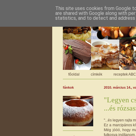
This site uses cookies from Google to 
are shared with Google along with per
statistics, and to detect and address
főoldal
címkék
receptek AB
fánkok
2010. március 14., 
"Legyen cso
...és rózsas
"...és legyen rajta 
Ez a marcipános kí
Még jóóó, hogy mar
futkosva indítanom.