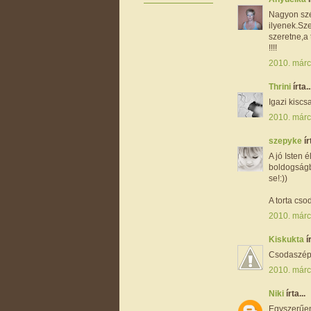
Nagyon szé
ilyenek.Sze
szeretne,a
!!!!
2010. márc
Thrini
írta..
Igazi kiscs
2010. márc
szepyke
ír
A jó Isten
boldogságb
se!:))
A torta cso
2010. márc
Kiskukta
í
Csodaszép 
2010. márc
Niki
írta...
Egyszerűen 