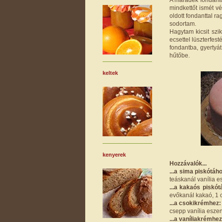
mindkettőt ismét v
oldott fondanttal ra
sodortam.
Hagytam kicsit szik
ecsettel lüszterfes
fondantba, gyertyát
hűtőbe.
keltek
kenyerek
Hozzávalók...
...a sima piskótáh
teáskanál vanília e
...a kakaós piskót
evőkanál kakaó, 1 c
...a csokikrémhez:
csepp vanília eszen
...a vaníliakrémhez