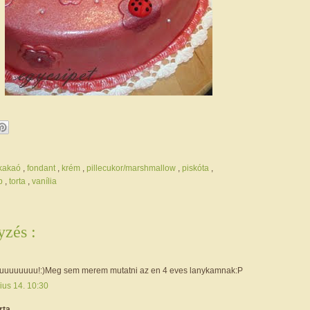
/kakaó
,
fondant
,
krém
,
pillecukor/marshmallow
,
piskóta
,
ap
,
torta
,
vanília
zés :
uuuuuuuu!:)Meg sem merem mutatni az en 4 eves lanykamnak:P
ius 14. 10:30
rta...