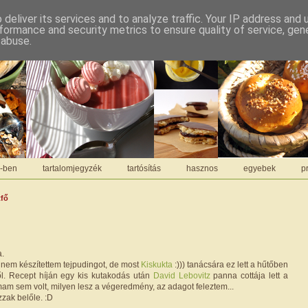
deliver its services and to analyze traffic. Your IP address and
formance and security metrics to ensure quality of service, ge
 abuse.
C-ben
tartalomjegyzék
tartósítás
hasznos
egyebek
pr
tfő
a.
 nem készítettem tejpudingot, de most
Kiskukta
:))) tanácsára ez lett a hűtőben
ől. Recept híján egy kis kutakodás után
David Lebovitz
panna cottája lett a
mam sem volt, milyen lesz a végeredmény, az adagot feleztem...
zzak belőle. :D