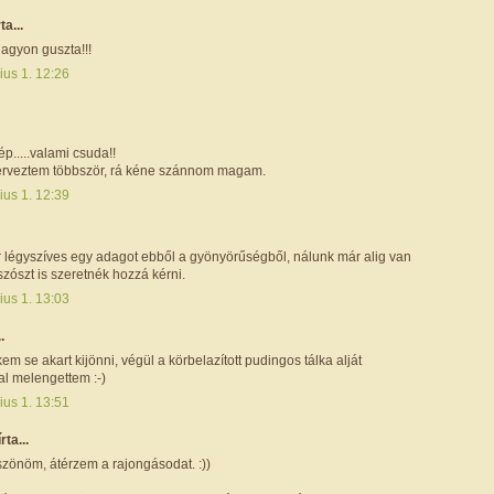
rta...
 nagyon guszta!!!
ius 1. 12:26
ép.....valami csuda!!
terveztem többször, rá kéne szánnom magam.
ius 1. 12:39
r légyszíves egy adagot ebből a gyönyörűségből, nálunk már alig van
liszószt is szeretnék hozzá kérni.
ius 1. 13:03
.
em se akart kijönni, végül a körbelazított pudingos tálka alját
al melengettem :-)
ius 1. 13:51
írta...
szönöm, átérzem a rajongásodat. :))