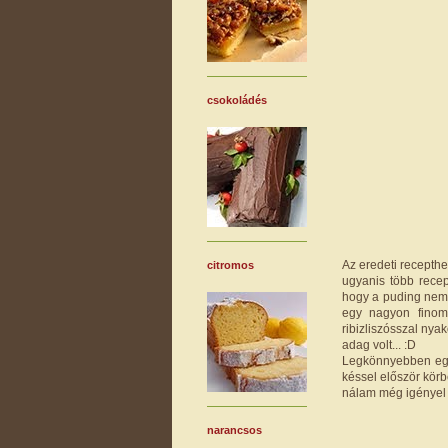
csokoládés
Az eredeti recepth
citromos
ugyanis több recep
hogy a puding nem
egy nagyon finom,
ribizliszósszal nya
adag volt... :D
Legkönnyebben egyé
késsel először körb
nálam még igényel n
narancsos