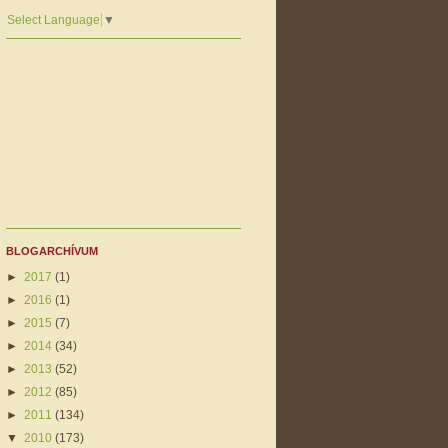
Select Language
▼
BLOGARCHÍVUM
►
2017
(1)
►
2016
(1)
►
2015
(7)
►
2014
(34)
►
2013
(52)
►
2012
(85)
►
2011
(134)
▼
2010
(173)