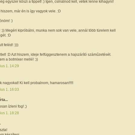
ég egyszer köszi a tippet! :) Igen, csinálnod kell, vétek lenne kihagyni!
 hiszem, már én is így vagyok vele. :D
önöm! :)
! :)) Megéri kipróbálni, munka nem sok van vele, annál több türelem kell
égét. :D
t feléd! :)))
ötlet! :D Azt hiszem, ideje felfüggesztenem a hajszárító száműzetését.
em a botmixer mellé! :))
ius 1. 14:29
 nagyokat! Ki kell probalnom, hamarosan!!!!!
ius 1. 16:03
írta...
osan ízleni fog! ;)
ius 1. 18:28
.
zta!
m készíteni...