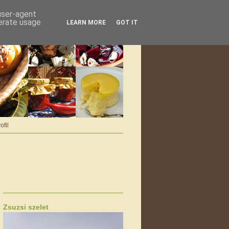
 user-agent
nerate usage
LEARN MORE
GOT IT
ofil
Zsuzsi szelet