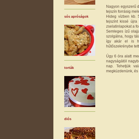
Nagyon egyszerű des
tejszín forrásig mel
Hideg vízben kb. 5
sós apróságok
tejszínt kissé újra
zselatinlapokat a fo
Semleges ízű olajj
szolgálna, hogy tá
így akár el is h
hűtőszekrénybe tett
Úgy 6 óra alatt me
nagyságától nagyba
nap. Tehetjük va
torták
megküzdenünk, és te
diós