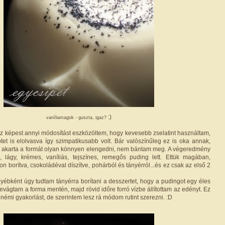
:)
vaníliamagok - guszta, igaz?
ez képest annyi módosítást eszközöltem, hogy kevesebb zselatint használtam,
tet is elolvasva így szimpatikusabb volt. Bár valószínűleg ez is oka annak,
 akarta a formát olyan könnyen elengedni, nem bántam meg. A végeredmény
 lágy, krémes, vaníliás, tejszínes, remegős puding lett. Ettük magában,
kon borítva, csokoládéval díszítve, pohárból és tányérról...és ez csak az első 2
bként úgy tudtam tányérra borítani a desszertet, hogy a pudingot egy éles
evágtam a forma mentén, majd rövid időre forró vízbe állítottam az edényt. Ez
émi gyakorlást, de szerintem lesz rá módom rutint szerezni. :D