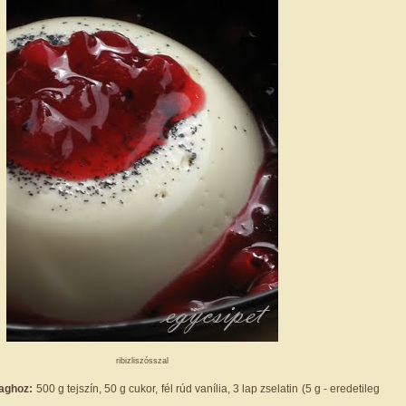
ribizliszósszal
aghoz:
500 g tejszín, 50 g cukor, fél rúd vanília, 3 lap zselatin (5 g - eredetileg