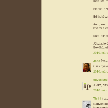
Kiskukta, m
Bianka, azt
Edith, kösz
Andi, köszi
kivárni a v
Kata, elindul
Jókaja, jó 
Beköltöztet
2010. márc
Jade
írta...
Csak nyelek
2010. márc
egycsipet
Judith, bizt
2010. márc
Thrini
írta..
Nagyon gus
Nem szokta