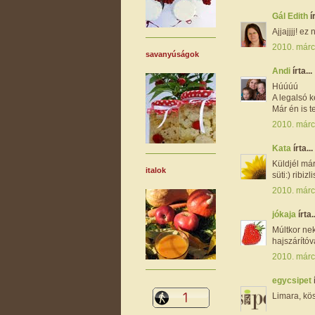
Gál Edith
í
Ajjajjjj! ez
2010. márc
savanyúságok
Andi
írta...
Húúúú
A legalsó k
Már én is 
2010. márc
Kata
írta...
Küldjél má
italok
süti:) ribiz
2010. márc
jókaja
írta..
Múltkor nek
hajszárítóv
2010. márc
egycsipet
Limara, kö