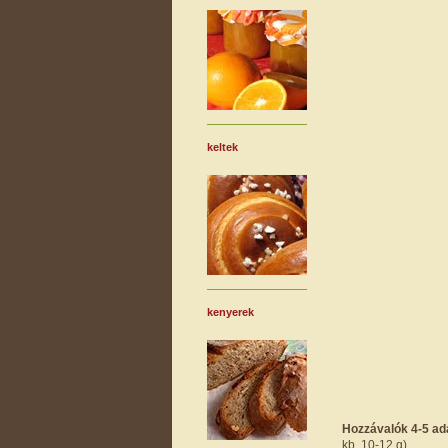
keltek
kenyerek
Hozzávalók 4-5 ad
kb. 10-12 g).