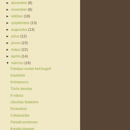
►
december
(8)
►
november
(6)
►
október
(18)
►
szeptember
(13)
►
augusztus
(13)
►
július
(12)
►
június
(23)
►
május
(22)
►
április
(14)
▼
március
(16)
Fahéjas-csokis kelt kuglóf
Kávélikőr
Krémpuncs
Túrós derelye
8 válasz
Uborkás fetakrém
Rizseshús
Céklasaláta
Paradicsomleves
Kreatív blogger