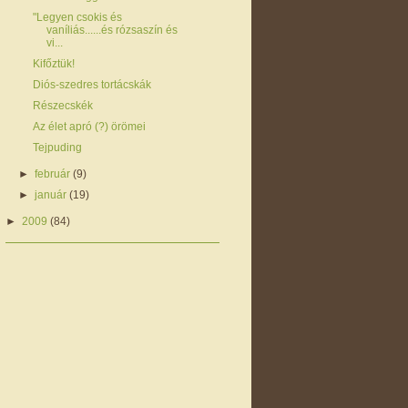
"Legyen csokis és
vaníliás......és rózsaszín és
vi...
Kifőztük!
Diós-szedres tortácskák
Részecskék
Az élet apró (?) örömei
Tejpuding
►
február
(9)
►
január
(19)
►
2009
(84)