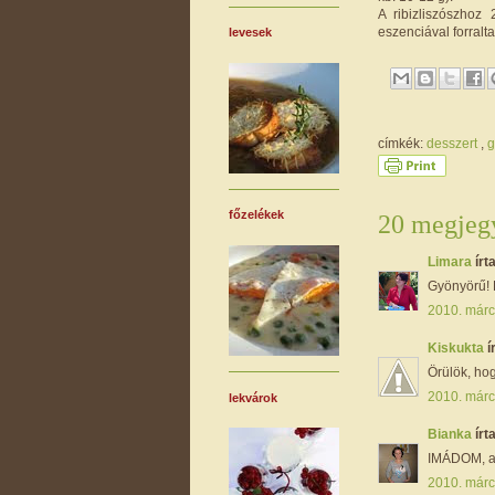
A ribizliszószhoz 
eszenciával forralt
levesek
címkék:
desszert
,
g
főzelékek
20 megjegy
Limara
írta
Gyönyörű! 
2010. márc
Kiskukta
í
Örülök, hog
2010. márc
lekvárok
Bianka
írta
IMÁDOM, an
2010. márc