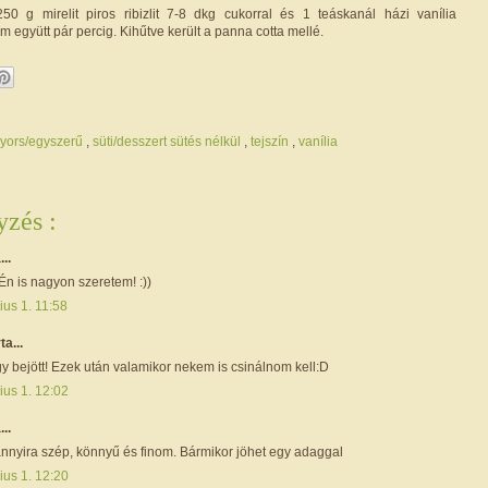
250 g mirelit piros ribizlit 7-8 dkg cukorral és 1 teáskanál házi vanília
am együtt pár percig. Kihűtve került a panna cotta mellé.
yors/egyszerű
,
süti/desszert sütés nélkül
,
tejszín
,
vanília
zés :
...
Én is nagyon szeretem! :))
ius 1. 11:58
rta...
y bejött! Ezek után valamikor nekem is csinálnom kell:D
ius 1. 12:02
...
nyira szép, könnyű és finom. Bármikor jöhet egy adaggal
ius 1. 12:20