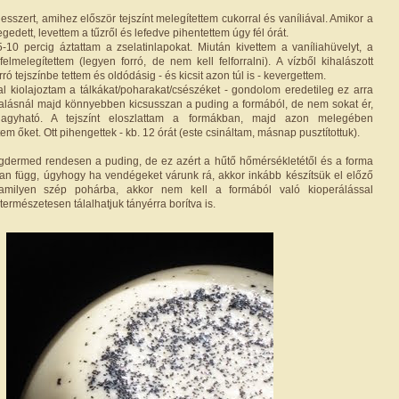
szert, amihez először tejszínt melegítettem cukorral és vaníliával. Amikor a
egedett, levettem a tűzről és lefedve pihentettem úgy fél órát.
-10 percig áztattam a zselatinlapokat. Miután kivettem a vaníliahüvelyt, a
 felmelegítettem (legyen forró, de nem kell felforralni). A vízből kihalászott
rró tejszínbe tettem és oldódásig - és kicsit azon túl is - kevergettem.
al kiolajoztam a tálkákat/poharakat/csészéket - gondolom eredetileg ez arra
lalásnál majd könnyebben kicsusszan a puding a formából, de nem sokat ér,
agyható. A tejszínt eloszlattam a formákban, majd azon melegében
em őket. Ott pihengettek - kb. 12 órát (este csináltam, másnap pusztítottuk).
gdermed rendesen a puding, de ez azért a hűtő hőmérsékletétől és a forma
n függ, úgyhogy ha vendégeket várunk rá, akkor inkább készítsük el előző
lamilyen szép pohárba, akkor nem kell a formából való kioperálással
rmészetesen tálalhatjuk tányérra borítva is.