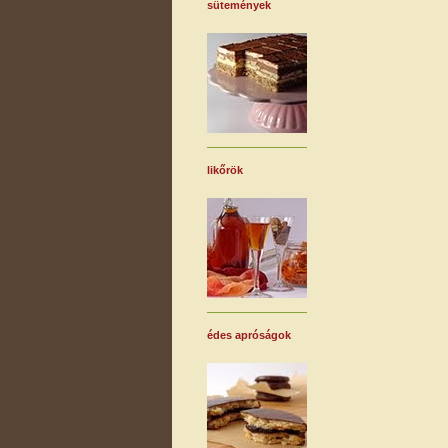
sütemények
likőrök
édes apróságok