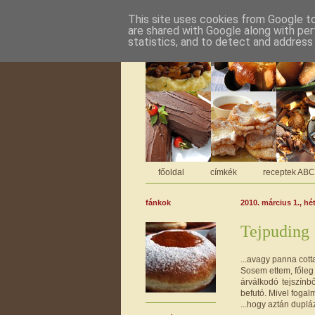
This site uses cookies from Google to 
are shared with Google along with per
statistics, and to detect and address
főoldal
címkék
receptek AB
fánkok
2010. március 1., hé
Tejpuding
...avagy panna cott
Sosem ettem, főleg
árválkodó tejszínb
befutó. Mivel fogal
...hogy aztán duplá