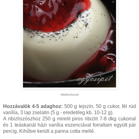
ribizliszósszal
Hozzávalók 4-5 adaghoz:
500 g tejszín, 50 g cukor, fél rúd
vanília, 3 lap zselatin (5 g - eredetileg kb. 10-12 g).
A ribizliszószhoz 250 g mirelit piros ribizlit 7-8 dkg cukorral
és 1 teáskanál házi vanília eszenciával forraltam együtt pár
percig. Kihűtve került a panna cotta mellé.