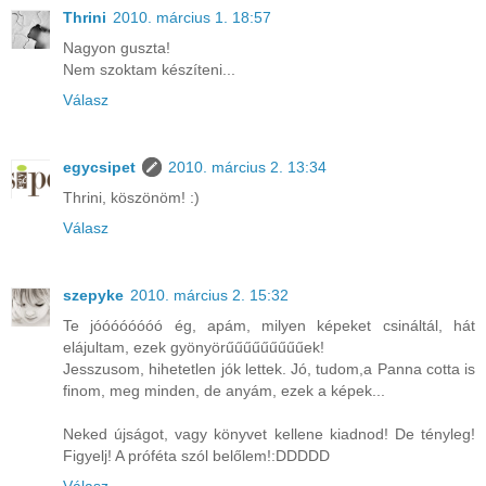
Thrini
2010. március 1. 18:57
Nagyon guszta!
Nem szoktam készíteni...
Válasz
egycsipet
2010. március 2. 13:34
Thrini, köszönöm! :)
Válasz
szepyke
2010. március 2. 15:32
Te jóóóóóóóó ég, apám, milyen képeket csináltál, hát
elájultam, ezek gyönyörűűűűűűűűűek!
Jesszusom, hihetetlen jók lettek. Jó, tudom,a Panna cotta is
finom, meg minden, de anyám, ezek a képek...
Neked újságot, vagy könyvet kellene kiadnod! De tényleg!
Figyelj! A próféta szól belőlem!:DDDDD