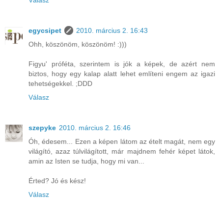
Válasz
egycsipet
2010. március 2. 16:43
Ohh, köszönöm, köszönöm! :)))
Figyu' próféta, szerintem is jók a képek, de azért nem
biztos, hogy egy kalap alatt lehet említeni engem az igazi
tehetségekkel. ;DDD
Válasz
szepyke
2010. március 2. 16:46
Óh, édesem... Ezen a képen látom az ételt magát, nem egy
világító, azaz túlvilágított, már majdnem fehér képet látok,
amin az Isten se tudja, hogy mi van...
Érted? Jó és kész!
Válasz