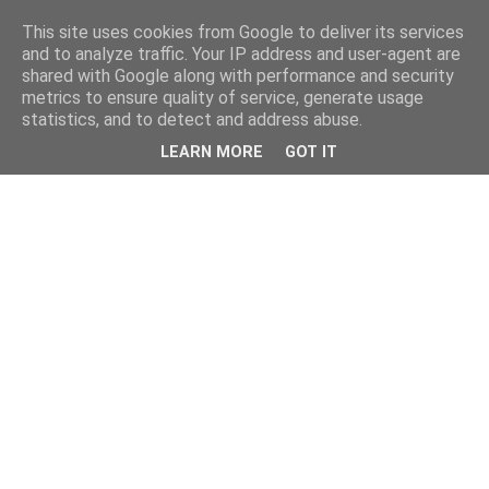
This site uses cookies from Google to deliver its services
and to analyze traffic. Your IP address and user-agent are
shared with Google along with performance and security
metrics to ensure quality of service, generate usage
statistics, and to detect and address abuse.
LEARN MORE
GOT IT