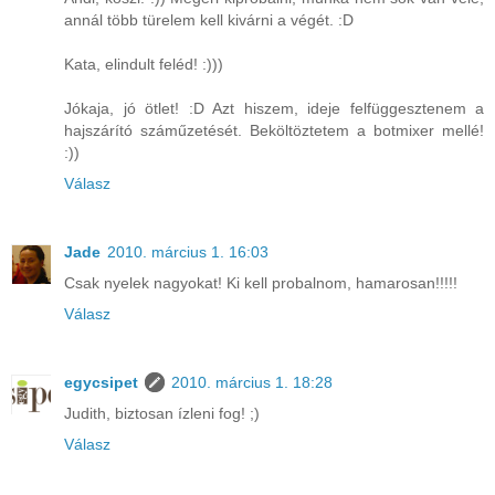
annál több türelem kell kivárni a végét. :D
Kata, elindult feléd! :)))
Jókaja, jó ötlet! :D Azt hiszem, ideje felfüggesztenem a
hajszárító száműzetését. Beköltöztetem a botmixer mellé!
:))
Válasz
Jade
2010. március 1. 16:03
Csak nyelek nagyokat! Ki kell probalnom, hamarosan!!!!!
Válasz
egycsipet
2010. március 1. 18:28
Judith, biztosan ízleni fog! ;)
Válasz