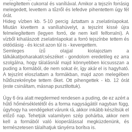
melegítettem cukorral és vaníliával. Amikor a tejszín forrásig
melegedett, levettem a tűzről és lefedve pihentettem úgy fél
órát.
Hideg vízben kb. 5-10 percig áztattam a zselatinlapokat.
Miután kivettem a vaníliahüvelyt, a tejszínt kissé újra
felmelegítettem (legyen forró, de nem kell felforralni). A
vízből kihalászott zselatinlapokat a forró tejszínbe tettem és
oldódásig - és kicsit azon túl is - kevergettem.
Semleges ízű olajjal kiolajoztam a
tálkákat/poharakat/csészéket - gondolom eredetileg ez arra
szolgálna, hogy tálalásnál majd könnyebben kicsusszan a
puding a formából, de nem sokat ér, így akár el is hagyható.
A tejszínt eloszlattam a formákban, majd azon melegében
hűtőszekrénybe tettem őket. Ott pihengettek - kb. 12 órát
(este csináltam, másnap pusztítottuk).
Úgy 6 óra alatt megdermed rendesen a puding, de ez azért a
hűtő hőmérsékletétől és a forma nagyságától nagyban függ,
úgyhogy ha vendégeket várunk rá, akkor inkább készítsük el
előző nap. Tehetjük valamilyen szép pohárba, akkor nem
kell a formából való kioperálással megküzdenünk, és
természetesen tálalhatjuk tányérra borítva is.