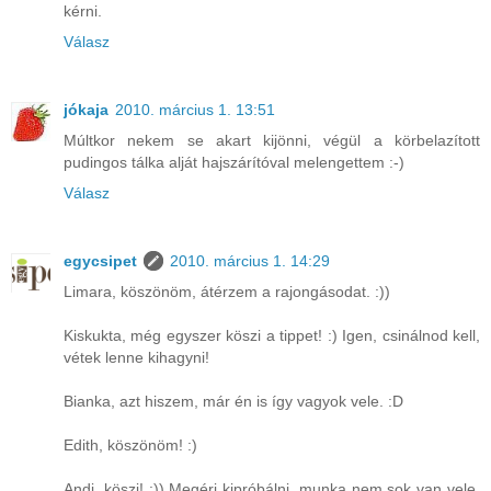
kérni.
Válasz
jókaja
2010. március 1. 13:51
Múltkor nekem se akart kijönni, végül a körbelazított
pudingos tálka alját hajszárítóval melengettem :-)
Válasz
egycsipet
2010. március 1. 14:29
Limara, köszönöm, átérzem a rajongásodat. :))
Kiskukta, még egyszer köszi a tippet! :) Igen, csinálnod kell,
vétek lenne kihagyni!
Bianka, azt hiszem, már én is így vagyok vele. :D
Edith, köszönöm! :)
Andi, köszi! :)) Megéri kipróbálni, munka nem sok van vele,