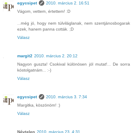
egycsipet
2010. március 2. 16:51
Vágom, vettem, értettem! :D
...még jó, hogy nem túlviláglanak, nem szentjánosbogarak
ezek, hanem panna cották. ;D
Válasz
margit2
2010. március 2. 20:12
Nagyon guszta! Csokival különösen jól mutat!... De sorra
kóstolgatnám... :-)
Válasz
egycsipet
2010. március 3. 7:34
Margitka, köszönöm! :)
Válasz
Névtelen
2010. március 23. 4:31