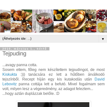
▼
2010. március 1., hétfő
Tejpuding
...avagy panna cotta.
Sosem ettem, főleg nem készítettem tejpudingot, de most
Kiskukta
:))) tanácsára ez lett a hűtőben árválkodó
tejszínből. Recept híján egy kis kutakodás után
David
Lebovitz
panna cottája lett a befutó. Mivel fogalmam sem
volt, milyen lesz a végeredmény, az adagot feleztem...
...hogy aztán duplázzak belőle. :D