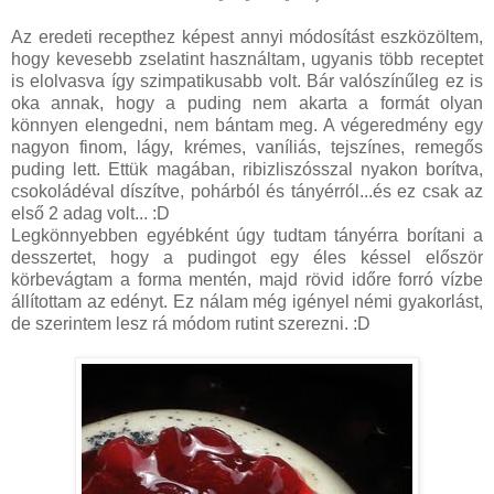
Az eredeti recepthez képest annyi módosítást eszközöltem,
hogy kevesebb zselatint használtam, ugyanis több receptet
is elolvasva így szimpatikusabb volt. Bár valószínűleg ez is
oka annak, hogy a puding nem akarta a formát olyan
könnyen elengedni, nem bántam meg. A végeredmény egy
nagyon finom, lágy, krémes, vaníliás, tejszínes, remegős
puding lett. Ettük magában, ribizliszósszal nyakon borítva,
csokoládéval díszítve, pohárból és tányérról...és ez csak az
első 2 adag volt... :D
Legkönnyebben egyébként úgy tudtam tányérra borítani a
desszertet, hogy a pudingot egy éles késsel először
körbevágtam a forma mentén, majd rövid időre forró vízbe
állítottam az edényt. Ez nálam még igényel némi gyakorlást,
de szerintem lesz rá módom rutint szerezni. :D