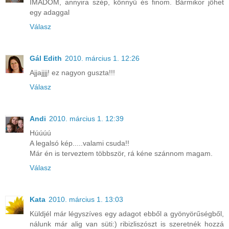
IMÁDOM, annyira szép, könnyű és finom. Bármikor jöhet
egy adaggal
Válasz
Gál Edith
2010. március 1. 12:26
Ajjajjjj! ez nagyon guszta!!!
Válasz
Andi
2010. március 1. 12:39
Húúúú
A legalsó kép.....valami csuda!!
Már én is terveztem többször, rá kéne szánnom magam.
Válasz
Kata
2010. március 1. 13:03
Küldjél már légyszíves egy adagot ebből a gyönyörűségből,
nálunk már alig van süti:) ribizliszószt is szeretnék hozzá