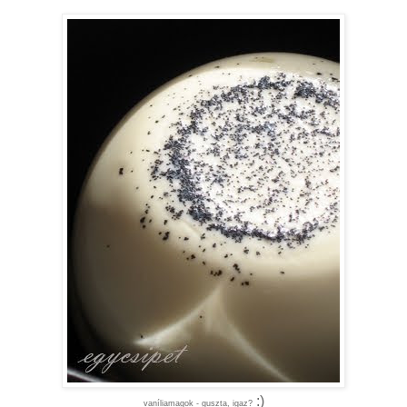
:)
vaníliamagok - guszta, igaz?