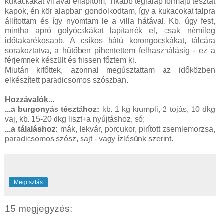
kukackákat villával ellapítom, inkább téglalap formájú tésztát
kapok, én kör alapban gondolkodtam, így a kukacokat talpra
állítottam és így nyomtam le a villa hátával. Kb. úgy fest,
mintha apró golyócskákat lapítanék el, csak némileg
időtakarékosabb. A csíkos hátú korongocskákat, tálcára
sorakoztatva, a hűtőben pihentettem felhasználásig - ez a
férjemnek készült és frissen főztem ki.
Miután kifőttek, azonnal megúsztattam az időközben
elkészített paradicsomos szószban.
Hozzávalók...
...a burgonyás tésztához:
kb. 1 kg krumpli, 2 tojás, 10 dkg
vaj, kb. 15-20 dkg liszt+a nyújtáshoz, só;
...a tálaláshoz:
mák, lekvár, porcukor, pirított zsemlemorzsa,
paradicsomos szósz, sajt - vagy ízlésünk szerint.
Megosztás
15 megjegyzés: