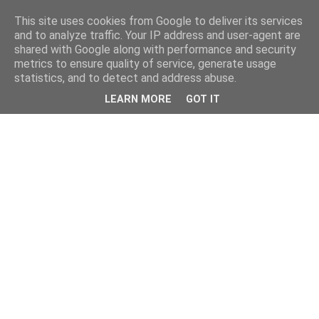
This site uses cookies from Google to deliver its services
and to analyze traffic. Your IP address and user-agent are
shared with Google along with performance and security
metrics to ensure quality of service, generate usage
statistics, and to detect and address abuse.
LEARN MORE
GOT IT