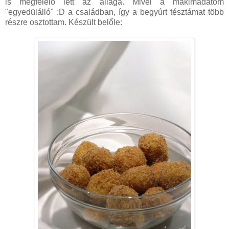
is megfelelő lett az állaga. Mivel a mákimádatom
"egyedülálló" :D a családban, így a begyúrt tésztámat több
részre osztottam. Készült belőle: