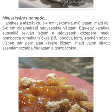
Mini lekváros gombóc...
...amihez a tésztát kb. 3-4 mm vékonyra nyújtottam, majd kb.
5-6 cm oldalméretű négyzetekre vágtam. Egy-egy kanálka
sütésálló lekvárt tettem a négyzetek közepére, majd
gombóccá formáltam őket. Bő, lobogva forró, enyhén sózott
vízben pár perc alatt készre főztem, majd vajon pirított
zsemlemorzsába forgattam a gombócokat.