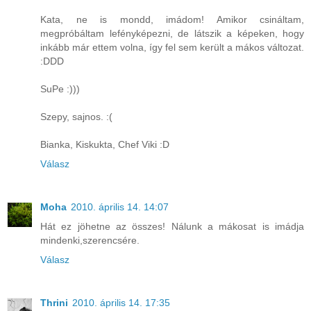
Kata, ne is mondd, imádom! Amikor csináltam,
megpróbáltam lefényképezni, de látszik a képeken, hogy
inkább már ettem volna, így fel sem került a mákos változat.
:DDD
SuPe :)))
Szepy, sajnos. :(
Bianka, Kiskukta, Chef Viki :D
Válasz
Moha
2010. április 14. 14:07
Hát ez jöhetne az összes! Nálunk a mákosat is imádja
mindenki,szerencsére.
Válasz
Thrini
2010. április 14. 17:35