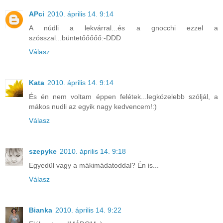
APci
2010. április 14. 9:14
A núdli a lekvárral...és a gnocchi ezzel a
szósszal...büntetőőőőő:-DDD
Válasz
Kata
2010. április 14. 9:14
És én nem voltam éppen felétek...legközelebb szóljál, a
mákos nudli az egyik nagy kedvencem!:)
Válasz
szepyke
2010. április 14. 9:18
Egyedül vagy a mákimádatoddal? Én is...
Válasz
Bianka
2010. április 14. 9:22