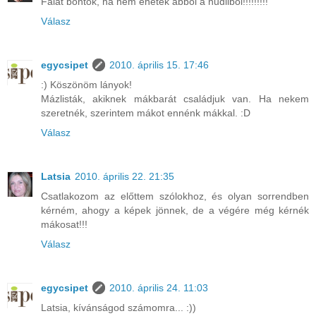
Falat bontok, ha nem ehetek abból a nudliból!!!!!!!!!
Válasz
egycsipet
2010. április 15. 17:46
:) Köszönöm lányok!
Mázlisták, akiknek mákbarát családjuk van. Ha nekem
szeretnék, szerintem mákot ennénk mákkal. :D
Válasz
Latsia
2010. április 22. 21:35
Csatlakozom az előttem szólokhoz, és olyan sorrendben
kérném, ahogy a képek jönnek, de a végére még kérnék
mákosat!!!
Válasz
egycsipet
2010. április 24. 11:03
Latsia, kívánságod számomra... :))