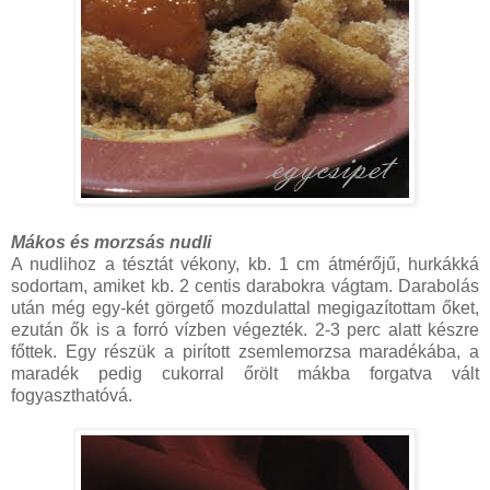
Mákos és morzsás nudli
A nudlihoz a tésztát vékony, kb. 1 cm átmérőjű, hurkákká
sodortam, amiket kb. 2 centis darabokra vágtam. Darabolás
után még egy-két görgető mozdulattal megigazítottam őket,
ezután ők is a forró vízben végezték. 2-3 perc alatt készre
főttek. Egy részük a pirított zsemlemorzsa maradékába, a
maradék pedig cukorral őrölt mákba forgatva vált
fogyaszthatóvá.