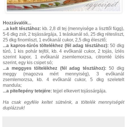
Hozzávalók...
...a kelt tésztához:
kb. 2,8 dl tej (mennyisége a liszttől függ),
5-6 dkg zsír, 2 tojássárgája, 1 teáskanál só, 25 dkg rétesliszt,
25 dkg finomliszt, 1 evőkanál cukor, 2,5 dkg élesztő;
...a kapros-túrós töltelékhez (fél adag tésztához):
50 dkg
túró, 1 kis pohár tejföl, kb. 4 evőkanál cukor, 2 tojás, ízlés
szerint kapor, 1 evőkanál zsemlemorzsa, citromlé ízlés
szerint, egy kis csipet só;
...a meggyes töltelékhez (fél adag tésztához):
50 dkg
meggy (magozva mért mennyiség), 3 evőkanál
zsemlemorzsa, kb. 4 evőkanál cukor, 5 dkg szeletelt
mandula;
...a pite/lepény tetejére:
tejjel elkevert tojássárgája.
Ha csak egyféle keltet sütnénk, a töltelék mennyiségét
duplázzuk!