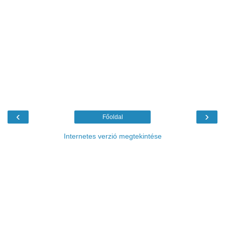
‹
›
Főoldal
Internetes verzió megtekintése