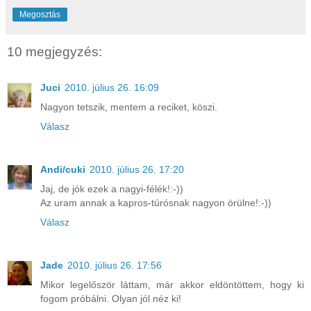
Megosztás
10 megjegyzés:
Juci
2010. július 26. 16:09
Nagyon tetszik, mentem a reciket, köszi.
Válasz
Andi/cuki
2010. július 26. 17:20
Jaj, de jók ezek a nagyi-félék!:-))
Az uram annak a kapros-túrósnak nagyon örülne!:-))
Válasz
Jade
2010. július 26. 17:56
Mikor legelőször láttam, már akkor eldöntöttem, hogy ki
fogom próbálni. Olyan jól néz ki!