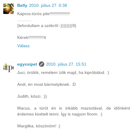
Belly
2010. július 27. 0:38
Kapros-túrós pite!!!!!!!!!!!!!!!!!
............
{lefordultam a székről:-))))))))9}
Kérek!!!!!!!!!!!!!4
Válasz
egycsipet
2010. július 27. 15:51
Juci, örülök, remélem ízlik majd, ha kipróbálod. :)
Andi, én most bármelyiknek. :D
Judith, köszi. :))
Macus, a túrót én is inkább mazsolával, de időnként
érdemes kivételt tenni. Így is nagyon finom. :)
Margitka, köszönöm! :)