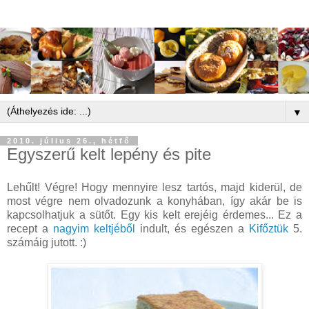
▼
2010. július 26., hétfő
Egyszerű kelt lepény és pite
Lehűlt! Végre! Hogy mennyire lesz tartós, majd kiderül, de
most végre nem olvadozunk a konyhában, így akár be is
kapcsolhatjuk a sütőt. Egy kis kelt erejéig érdemes... Ez a
recept a
nagyim keltjéből
indult, és egészen a
Kifőztük
5.
számáig jutott. :)