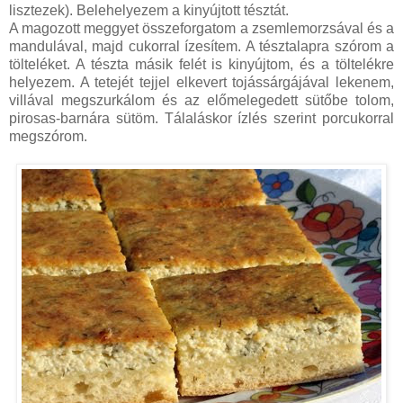
lisztezek). Belehelyezem a kinyújtott tésztát.
A magozott meggyet összeforgatom a zsemlemorzsával és a
mandulával, majd cukorral ízesítem. A tésztalapra szórom a
tölteléket. A tészta másik felét is kinyújtom, és a töltelékre
helyezem. A tetejét tejjel elkevert tojássárgájával lekenem,
villával megszurkálom és az előmelegedett sütőbe tolom,
pirosas-barnára sütöm. Tálaláskor ízlés szerint porcukorral
megszórom.