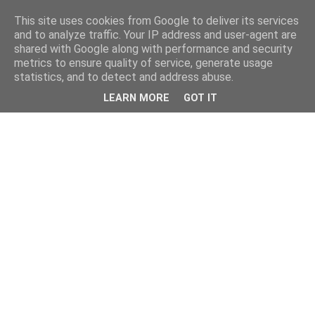
This site uses cookies from Google to deliver its services
and to analyze traffic. Your IP address and user-agent are
shared with Google along with performance and security
metrics to ensure quality of service, generate usage
statistics, and to detect and address abuse.
LEARN MORE
GOT IT