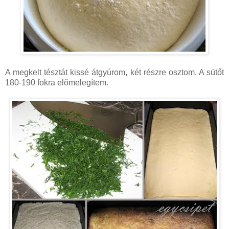
A megkelt tésztát kissé átgyúrom, két részre osztom. A sütőt
180-190 fokra előmelegítem.