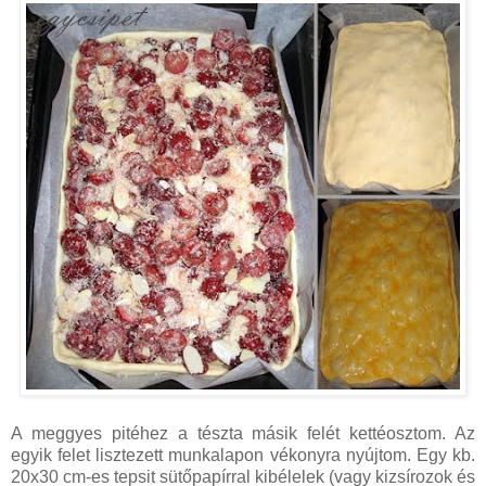
A meggyes pitéhez a tészta másik felét kettéosztom. Az
egyik felet lisztezett munkalapon vékonyra nyújtom. Egy kb.
20x30 cm-es tepsit sütőpapírral kibélelek (vagy kizsírozok és