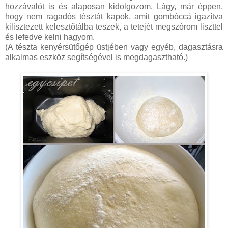
hozzávalót is és alaposan kidolgozom. Lágy, már éppen,
hogy nem ragadós tésztát kapok, amit gombóccá igazítva
kilisztezett kelesztőtálba teszek, a tetejét megszórom liszttel
és lefedve kelni hagyom.
(A tészta kenyérsütőgép üstjében vagy egyéb, dagasztásra
alkalmas eszköz segítségével is megdagasztható.)