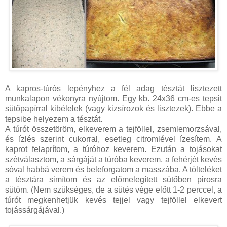
A kapros-túrós lepényhez a fél adag tésztát lisztezett
munkalapon vékonyra nyújtom. Egy kb. 24x36 cm-es tepsit
sütőpapírral kibélelek (vagy kizsírozok és lisztezek). Ebbe a
tepsibe helyezem a tésztát.
A túrót összetöröm, elkeverem a tejföllel, zsemlemorzsával,
és ízlés szerint cukorral, esetleg citromlével ízesítem. A
kaprot felaprítom, a túróhoz keverem. Ezután a tojásokat
szétválasztom, a sárgáját a túróba keverem, a fehérjét kevés
sóval habbá verem és beleforgatom a masszába. A tölteléket
a tésztára simítom és az előmelegített sütőben pirosra
sütöm. (Nem szükséges, de a sütés vége előtt 1-2 perccel, a
túrót megkenhetjük kevés tejjel vagy tejföllel elkevert
tojássárgájával.)