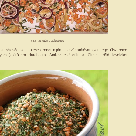
szárítás után a zöldségek
ott zöldségeket - késes robot híján - kávédarálóval (van egy fűszerekre
nyom...) őröltem darabosra. Amikor elkészült, a félretett zöld leveleket