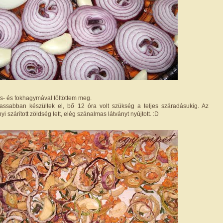
rös- és fokhagymával töltöttem meg.
assabban készültek el, bő 12 óra volt szükség a teljes száradásukig. Az
i szárított zöldség lett, elég szánalmas látványt nyújtott. :D