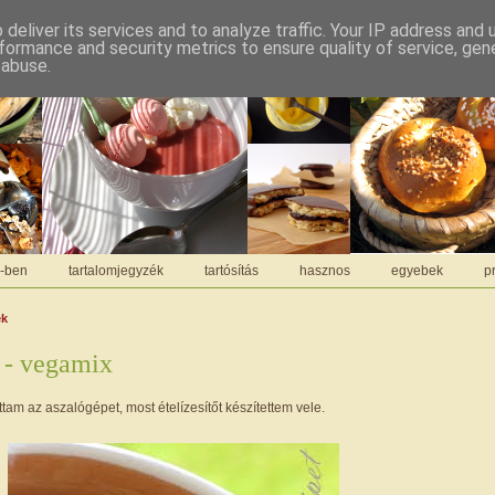
deliver its services and to analyze traffic. Your IP address and
formance and security metrics to ensure quality of service, ge
 abuse.
C-ben
tartalomjegyzék
tartósítás
hasznos
egyebek
pr
ek
ő - vegamix
ttam az aszalógépet, most ételízesítőt készítettem vele.