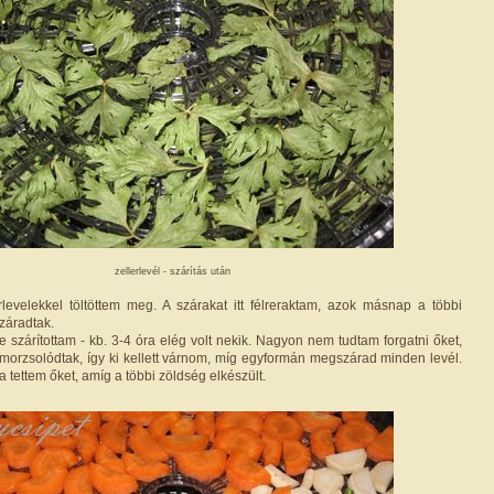
zellerlevél - szárítás után
rlevelekkel töltöttem meg. A szárakat itt félreraktam, azok másnap a többi
záradtak.
e szárítottam - kb. 3-4 óra elég volt nekik. Nagyon nem tudtam forgatni őket,
, morzsolódtak, így ki kellett várnom, míg egyformán megszárad minden levél.
tettem őket, amíg a többi zöldség elkészült.