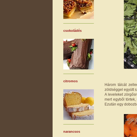
csokoládés
citromos
Három tálcát zelle
zöldséggel együtt s
A leveleket zörgősr
mert egyből törtek
Ezután egy dobozba 
narancsos