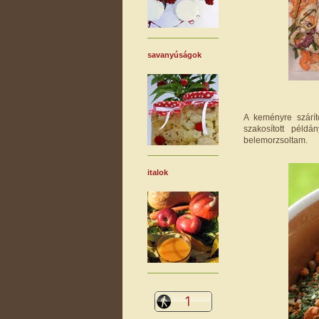
savanyúságok
A keményre szárít
szakosított példá
belemorzsoltam.
italok