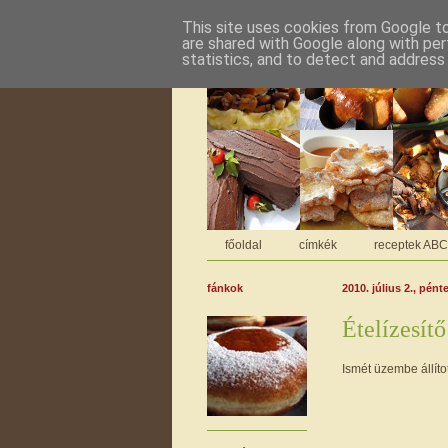
This site uses cookies from Google to 
are shared with Google along with per
statistics, and to detect and address
főoldal
címkék
receptek AB
fánkok
2010. július 2., pént
Ételízesít
Ismét üzembe állíto