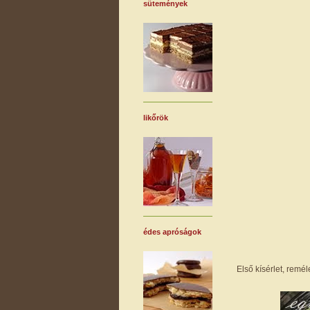
sütemények
likőrök
édes apróságok
Első kísérlet, remé