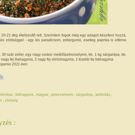
20-21 dkg ételízesítő lett. Szerintem fogok még egy adagot készíteni hozzá,
is zöldséggel - egy kis paradicsom, zellergumó, esetleg paprika is elférne
 30 szál zeller, egy nagy csokor metélőpetrezselyem, kb. 1 kg sárgarépa, kb.
 nagy fej lilahagyma, 2 nagy fej vöröshagyma, 1 kisebb fej fokhagyma.
egamix 2011-ben.
ehérrépa
,
fokhagyma
,
magyar
,
petrezselyem
,
sárgarépa
,
tartósítás
,
er
,
zöldség
zés :