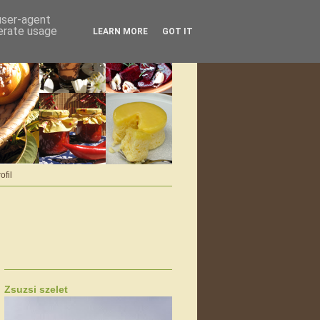
 user-agent
nerate usage
LEARN MORE
GOT IT
ofil
Zsuzsi szelet