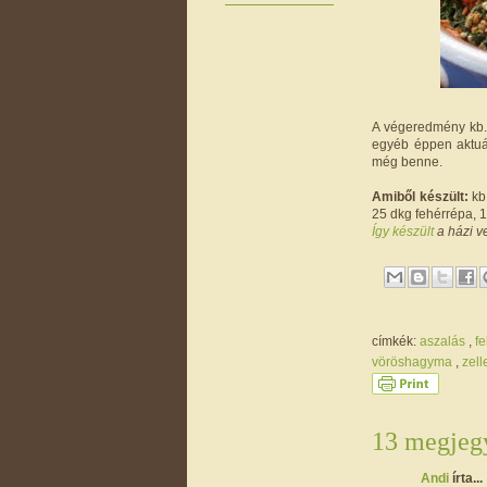
A végeredmény kb. 
egyéb éppen aktuál
még benne.
Amiből készült:
kb.
25 dkg fehérrépa, 1
Így készült
a házi v
címkék:
aszalás
,
f
vöröshagyma
,
zell
13 megjegy
Andi
írta...