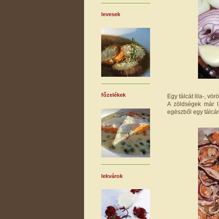
levesek
főzelékek
Egy tálcát lila-, vö
A zöldségek már l
egészből egy tálcány
lekvárok