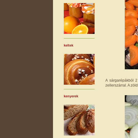
keltek
A sárgarépákból 2 
zellerszárral. A z
kenyerek