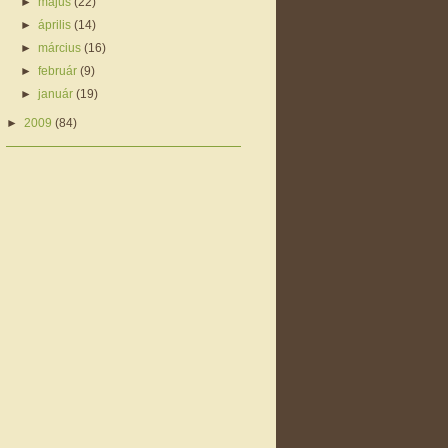
►
május
(22)
►
április
(14)
►
március
(16)
►
február
(9)
►
január
(19)
►
2009
(84)