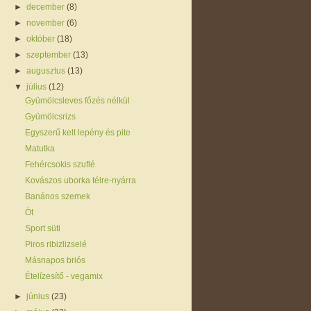
►
december
(8)
►
november
(6)
►
október
(18)
►
szeptember
(13)
►
augusztus
(13)
▼
július
(12)
Gyümölcsleves főzés nélkül
Gyümölcsrizs
Egyszerű kelt lepény és pite
Matutka
Fehércsokis szuflé
Kovászos uborka télre-nyárra
Banános szemek
Öt
Sport süti
Piros ribizlizselé
Másnapos briós
Ételízesítő - vegamix
►
június
(23)