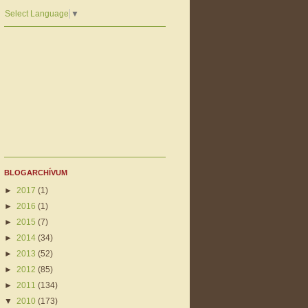
Select Language
▼
BLOGARCHÍVUM
►
2017
(1)
►
2016
(1)
►
2015
(7)
►
2014
(34)
►
2013
(52)
►
2012
(85)
►
2011
(134)
▼
2010
(173)