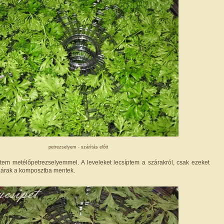
petrezselyem - szárítás előtt
öttem metélőpetrezselyemmel. A leveleket lecsíptem a szárakról, csak ezeket
szárak a komposztba mentek.