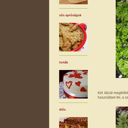
sós apróságok
torták
Két tálcát megtölt
használtam fel, a 
diós