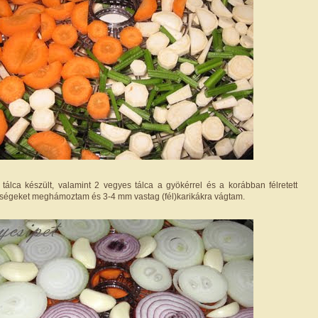
tálca készült, valamint 2 vegyes tálca a gyökérrel és a korábban félretett
öldségeket meghámoztam és 3-4 mm vastag (fél)karikákra vágtam.