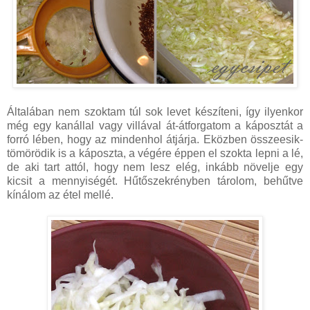
Általában nem szoktam túl sok levet készíteni, így ilyenkor
még egy kanállal vagy villával át-átforgatom a káposztát a
forró lében, hogy az mindenhol átjárja. Eközben összeesik-
tömörödik is a káposzta, a végére éppen el szokta lepni a lé,
de aki tart attól, hogy nem lesz elég, inkább növelje egy
kicsit a mennyiségét. Hűtőszekrényben tárolom, behűtve
kínálom az étel mellé.