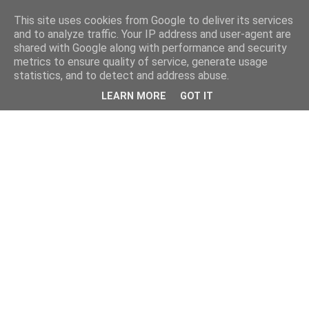
This site uses cookies from Google to deliver its services
and to analyze traffic. Your IP address and user-agent are
shared with Google along with performance and security
metrics to ensure quality of service, generate usage
statistics, and to detect and address abuse.
LEARN MORE
GOT IT