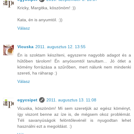
Kricky, Margitka, köszönöm! :))
Kata, én is anyumtól. :))
Válasz
Vicuska
2011. augusztus 12. 13:55
Én is szoktam készíteni, egyszerre nagyobb adagot és a
hűtőben tárolom! Én anyósomtól tanultam... Jó ötlet a
kömény forrázása a szűrőben, mert nálunk nem mindenki
szereti, ha ráharap :)
Válasz
egycsipet
2011. augusztus 13. 11:08
Vicuska, köszönöm! Mi sem szeretjük az egész köményt,
így viszont benne az íze is, de mégsem okoz problémát.
Téli savanyúságok felöntőlevénél is nyugodtan lehet
használni ezt a megoldást. :)