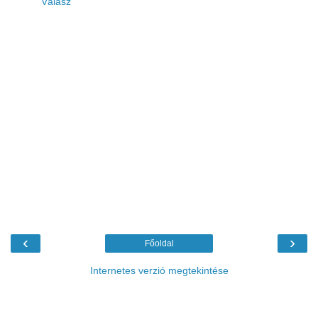
Válasz
‹
›
Főoldal
Internetes verzió megtekintése