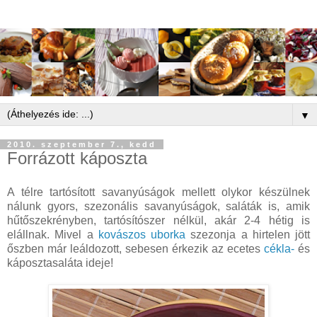
▼
2010. szeptember 7., kedd
Forrázott káposzta
A télre tartósított savanyúságok mellett olykor készülnek
nálunk gyors, szezonális savanyúságok, saláták is, amik
hűtőszekrényben, tartósítószer nélkül, akár 2-4 hétig is
elállnak. Mivel a
kovászos uborka
szezonja a hirtelen jött
őszben már leáldozott, sebesen érkezik az ecetes
cékla-
és
káposztasaláta ideje!