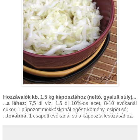
Hozzávalók kb. 1,5 kg káposztához (nettó, gyalult súly)...
...a léhez:
7,5 dl víz, 1,5 dl 10%-os ecet, 8-10 evőkanál
cukor, 1 púpozott mokkáskanál egész kömény, csipet só;
...továbbá:
1 csapott evőkanál só a káposzta lesózásához.