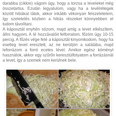
darabba (cikkre) vágom úgy, hogy a torzsa a leveleket még
összetartsa. Ezután legyalulom, vagy ha a levélrétegek
között hibákat látok, akkor inkább vékonyan felszeletelem,
így szeletelés közben a hibás részeket könnyebben el
tudom távolítani.
A káposztát enyhén sózom, majd amíg a levet elkészítem,
állni hagyom. A lé hozzávalóit felforralom, főzöm úgy 10-15
percig. A főzés vége felé a káposztát kinyomkodom, hogy ha
esetleg levet eresztett, az ne kerüljön a salátába, majd
leforrázom a forró ecetes lével. Amikor egész köményt
használok, akkor egy szűrőn keresztülfolyatom a forrázásnál
a levet, így a szemek nem kerülnek bele.