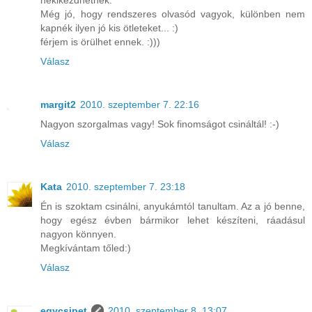
nekikezdhetnék.
Még jó, hogy rendszeres olvasód vagyok, különben nem
kapnék ilyen jó kis ötleteket... :)
férjem is örülhet ennek. :)))
Válasz
margit2
2010. szeptember 7. 22:16
Nagyon szorgalmas vagy! Sok finomságot csináltál! :-)
Válasz
Kata
2010. szeptember 7. 23:18
Én is szoktam csinálni, anyukámtól tanultam. Az a jó benne,
hogy egész évben bármikor lehet készíteni, ráadásul
nagyon könnyen.
Megkívántam tőled:)
Válasz
egycsipet
2010. szeptember 8. 13:07