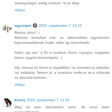
savanyúságot, pedig imádom. Itt az ideje.
Válasz
egycsipet
2010. szeptember 7. 13:23
Bianka, köszi! :)
Biztosan kóstoltad már, az éttermekben egyszerűen
káposztasalátának hívják, talán így ismerősebb.
Anikó, így van! :)) Én is imádom, finom, ropogós, magában
képes vagyok elnassolgatni. :)
Ildy, könnyű és finom is, legalábbis, ha szereted az édeskés
ízű salátákat. Nekem pl. a rizseshús mellé ez és a céklasali
az abszolút kedvenc.
Válasz
Kricky
2010. szeptember 7. 21:55
Még én sem készítettem soha, de most talán