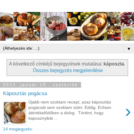
▼
A következő címkéjű bejegyzések mutatása:
káposzta
.
Összes bejegyzés megjelenítése
2012. január 19., csütörtök
Káposztás pogácsa
Újabb nem szoktam recept, azaz káposztás
›
pogácsát sem szoktam sütni. Eddig. Erősen
átértékelődőben a dolog. Történt, hogy
kapusznyikát ...
14 megjegyzés: