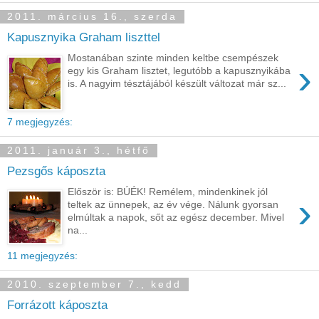
2011. március 16., szerda
Kapusznyika Graham liszttel
Mostanában szinte minden keltbe csempészek
›
egy kis Graham lisztet, legutóbb a kapusznyikába
is. A nagyim tésztájából készült változat már sz...
7 megjegyzés:
2011. január 3., hétfő
Pezsgős káposzta
Először is: BÚÉK! Remélem, mindenkinek jól
›
teltek az ünnepek, az év vége. Nálunk gyorsan
elmúltak a napok, sőt az egész december. Mivel
na...
11 megjegyzés:
2010. szeptember 7., kedd
Forrázott káposzta