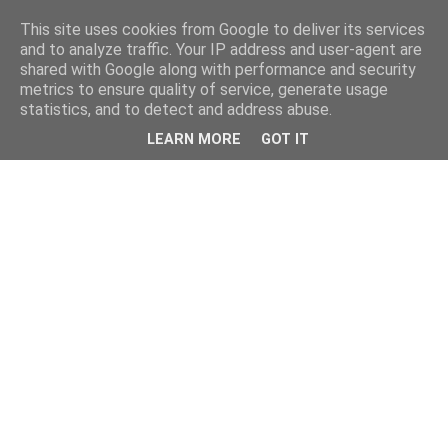
This site uses cookies from Google to deliver its services
and to analyze traffic. Your IP address and user-agent are
shared with Google along with performance and security
metrics to ensure quality of service, generate usage
statistics, and to detect and address abuse.
LEARN MORE
GOT IT