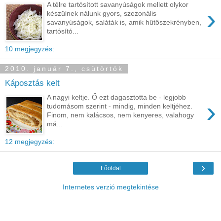
A télre tartósított savanyúságok mellett olykor
›
készülnek nálunk gyors, szezonális
savanyúságok, saláták is, amik hűtőszekrényben,
tartósító...
10 megjegyzés:
2010. január 7., csütörtök
Káposztás kelt
A nagyi keltje. Ő ezt dagasztotta be - legjobb
›
tudomásom szerint - mindig, minden keltjéhez.
Finom, nem kalácsos, nem kenyeres, valahogy
má...
12 megjegyzés:
›
Főoldal
Internetes verzió megtekintése