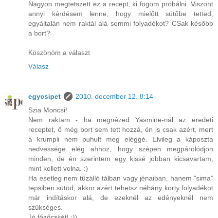
Nagyon megtetszett ez a recept, ki fogom próbálni. Viszont
annyi kérdésem lenne, hogy mielőtt sütőbe tetted,
egyáltalán nem raktál alá semmi folyadékot? CSak később
a bort?
Köszönöm a választ
Válasz
egycsipet
2010. december 12. 8:14
Szia Moncsi!
Nem raktam - ha megnézed Yasmine-nál az eredeti
receptet, ő még bort sem tett hozzá, én is csak azért, mert
a krumpli nem puhult meg eléggé. Elvileg a káposzta
nedvessége elég ahhoz, hogy szépen megpárolódjon
minden, de én szerintem egy kissé jobban kicsavartam,
mint kellett volna. :)
Ha esetleg nem tűzálló tálban vagy jénaiban, hanem "sima"
tepsiben sütöd, akkor azért tehetsz néhány korty folyadékot
már indításkor alá, de ezeknél az edényeknél nem
szükséges.
Jó főzőcskét! :))