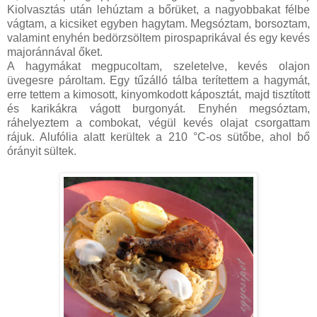
Kiolvasztás után lehúztam a bőrüket, a nagyobbakat félbe
vágtam, a kicsiket egyben hagytam. Megsóztam, borsoztam,
valamint enyhén bedörzsöltem pirospaprikával és egy kevés
majoránnával őket.
A hagymákat megpucoltam, szeletelve, kevés olajon
üvegesre pároltam. Egy tűzálló tálba terítettem a hagymát,
erre tettem a kimosott, kinyomkodott káposztát, majd tisztított
és karikákra vágott burgonyát. Enyhén megsóztam,
ráhelyeztem a combokat, végül kevés olajat csorgattam
rájuk. Alufólia alatt kerültek a 210 °C-os sütőbe, ahol bő
órányit sültek.