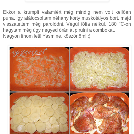
Ekkor a krumpli valamiért még mindig nem volt kellően
puha, így alálocsoltam néhány korty muskotályos bort, majd
visszatettem még párolódni. Végül fólia nélkül, 180 °C-on
hagytam még úgy negyed órán át pirulni a combokat.
Nagyon finom lett! Yasmine, köszönöm! :)