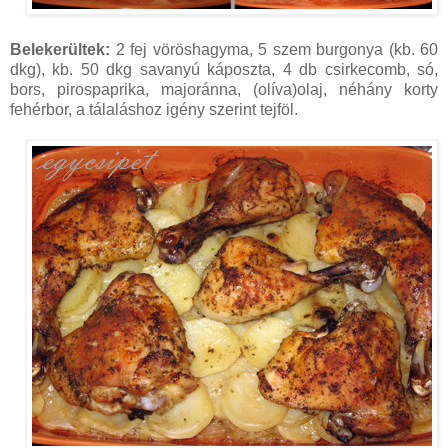
Belekerültek:
2 fej vöröshagyma, 5 szem burgonya (kb. 60
dkg), kb. 50 dkg savanyú káposzta, 4 db csirkecomb, só,
bors, pirospaprika, majoránna, (olíva)olaj, néhány korty
fehérbor, a tálaláshoz igény szerint tejföl.