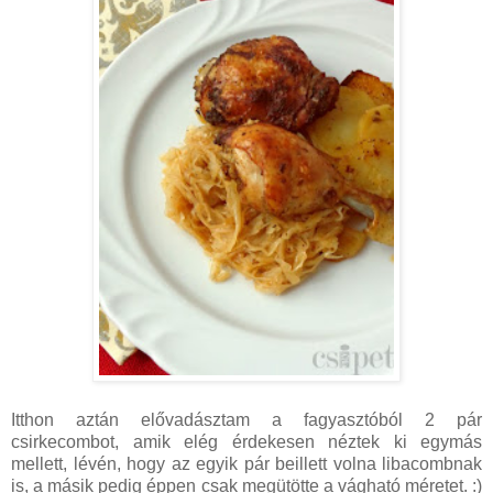
Itthon aztán elővadásztam a fagyasztóból 2 pár
csirkecombot, amik elég érdekesen néztek ki egymás
mellett, lévén, hogy az egyik pár beillett volna libacombnak
is, a másik pedig éppen csak megütötte a vágható méretet. :)