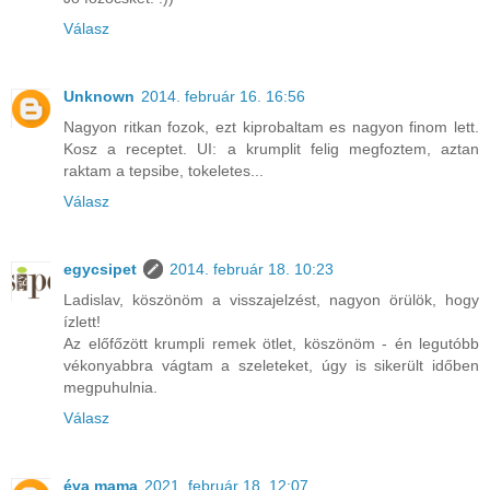
Válasz
Unknown
2014. február 16. 16:56
Nagyon ritkan fozok, ezt kiprobaltam es nagyon finom lett.
Kosz a receptet. UI: a krumplit felig megfoztem, aztan
raktam a tepsibe, tokeletes...
Válasz
egycsipet
2014. február 18. 10:23
Ladislav, köszönöm a visszajelzést, nagyon örülök, hogy
ízlett!
Az előfőzött krumpli remek ötlet, köszönöm - én legutóbb
vékonyabbra vágtam a szeleteket, úgy is sikerült időben
megpuhulnia.
Válasz
éva mama
2021. február 18. 12:07