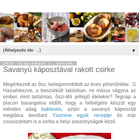
▼
2010. szeptember 3., péntek
Savanyú káposztával rakott csirke
Megérkezett az ősz, belegorombított az éves pihenőnkbe. :S
Hazaérkezve, a beszürkült lakásban, mi másra vágyna az
ember, mint tartalmas, őszi-téli jellegű ételekre? Tegnap a
piacon barangolva eldőlt, hogy a hétvégére készül egy
méretes adag
bableves
, aztán a savanyú káposztát
meglátva bevillant
Yasmine egyik receptje
és már
csusszantam is a sorba a helyi asszonyságok közé.