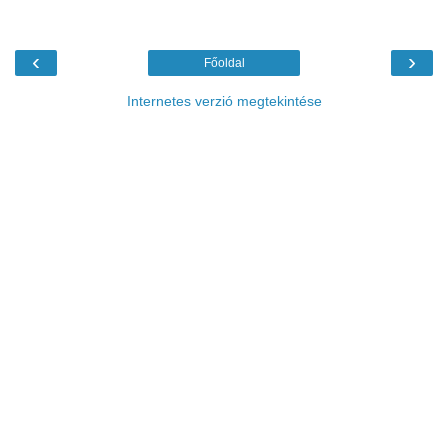
‹
›
Főoldal
Internetes verzió megtekintése