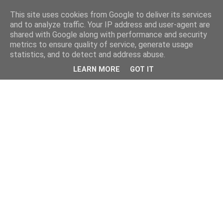
This site uses cookies from Google to deliver its services
and to analyze traffic. Your IP address and user-agent are
shared with Google along with performance and security
metrics to ensure quality of service, generate usage
statistics, and to detect and address abuse.
LEARN MORE
GOT IT