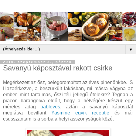
▼
2010. szeptember 3., péntek
Savanyú káposztával rakott csirke
Megérkezett az ősz, belegorombított az éves pihenőnkbe. :S
Hazaérkezve, a beszürkült lakásban, mi másra vágyna az
ember, mint tartalmas, őszi-téli jellegű ételekre? Tegnap a
piacon barangolva eldőlt, hogy a hétvégére készül egy
méretes adag
bableves
, aztán a savanyú káposztát
meglátva bevillant
Yasmine egyik receptje
és már
csusszantam is a sorba a helyi asszonyságok közé.