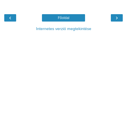
‹
›
Főoldal
Internetes verzió megtekintése