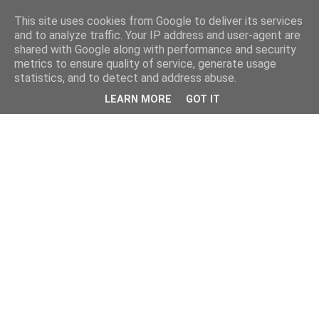
This site uses cookies from Google to deliver its services
and to analyze traffic. Your IP address and user-agent are
shared with Google along with performance and security
metrics to ensure quality of service, generate usage
statistics, and to detect and address abuse.
LEARN MORE
GOT IT