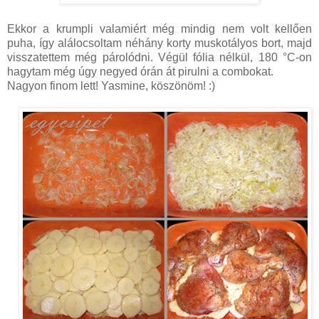
Ekkor a krumpli valamiért még mindig nem volt kellően
puha, így alálocsoltam néhány korty muskotályos bort, majd
visszatettem még párolódni. Végül fólia nélkül, 180 °C-on
hagytam még úgy negyed órán át pirulni a combokat.
Nagyon finom lett! Yasmine, köszönöm! :)