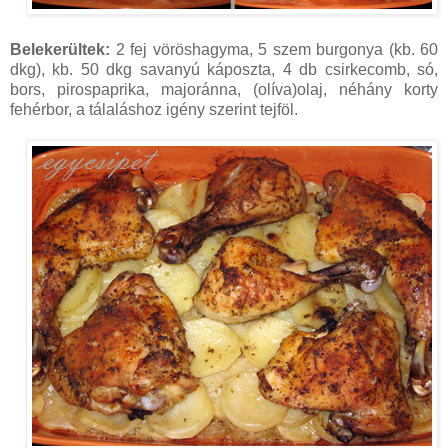
Belekerültek:
2 fej vöröshagyma, 5 szem burgonya (kb. 60
dkg), kb. 50 dkg savanyú káposzta, 4 db csirkecomb, só,
bors, pirospaprika, majoránna, (olíva)olaj, néhány korty
fehérbor, a tálaláshoz igény szerint tejföl.