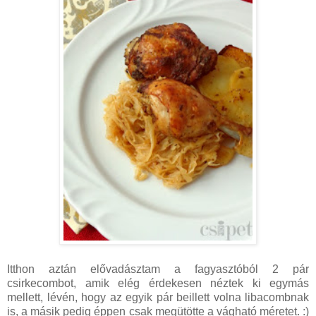
Itthon aztán elővadásztam a fagyasztóból 2 pár
csirkecombot, amik elég érdekesen néztek ki egymás
mellett, lévén, hogy az egyik pár beillett volna libacombnak
is, a másik pedig éppen csak megütötte a vágható méretet. :)