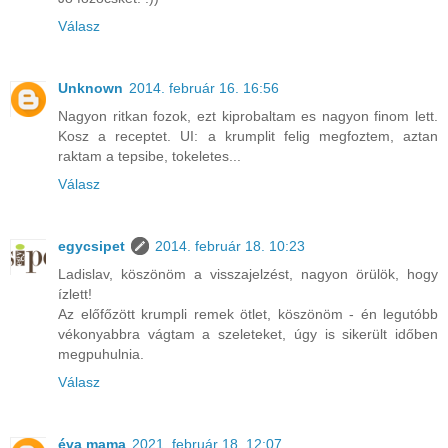
Válasz
Unknown
2014. február 16. 16:56
Nagyon ritkan fozok, ezt kiprobaltam es nagyon finom lett.
Kosz a receptet. UI: a krumplit felig megfoztem, aztan
raktam a tepsibe, tokeletes...
Válasz
egycsipet
2014. február 18. 10:23
Ladislav, köszönöm a visszajelzést, nagyon örülök, hogy
ízlett!
Az előfőzött krumpli remek ötlet, köszönöm - én legutóbb
vékonyabbra vágtam a szeleteket, úgy is sikerült időben
megpuhulnia.
Válasz
éva mama
2021. február 18. 12:07