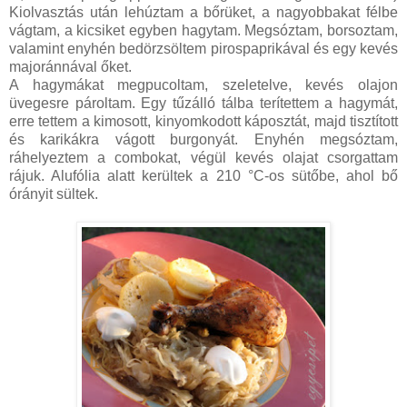
Kiolvasztás után lehúztam a bőrüket, a nagyobbakat félbe
vágtam, a kicsiket egyben hagytam. Megsóztam, borsoztam,
valamint enyhén bedörzsöltem pirospaprikával és egy kevés
majoránnával őket.
A hagymákat megpucoltam, szeletelve, kevés olajon
üvegesre pároltam. Egy tűzálló tálba terítettem a hagymát,
erre tettem a kimosott, kinyomkodott káposztát, majd tisztított
és karikákra vágott burgonyát. Enyhén megsóztam,
ráhelyeztem a combokat, végül kevés olajat csorgattam
rájuk. Alufólia alatt kerültek a 210 °C-os sütőbe, ahol bő
órányit sültek.