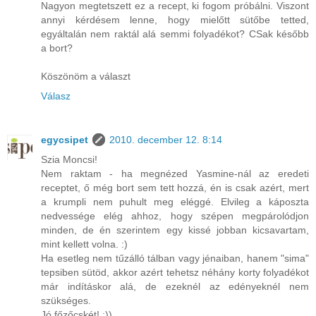
Nagyon megtetszett ez a recept, ki fogom próbálni. Viszont
annyi kérdésem lenne, hogy mielőtt sütőbe tetted,
egyáltalán nem raktál alá semmi folyadékot? CSak később
a bort?
Köszönöm a választ
Válasz
egycsipet
2010. december 12. 8:14
Szia Moncsi!
Nem raktam - ha megnézed Yasmine-nál az eredeti
receptet, ő még bort sem tett hozzá, én is csak azért, mert
a krumpli nem puhult meg eléggé. Elvileg a káposzta
nedvessége elég ahhoz, hogy szépen megpárolódjon
minden, de én szerintem egy kissé jobban kicsavartam,
mint kellett volna. :)
Ha esetleg nem tűzálló tálban vagy jénaiban, hanem "sima"
tepsiben sütöd, akkor azért tehetsz néhány korty folyadékot
már indításkor alá, de ezeknél az edényeknél nem
szükséges.
Jó főzőcskét! :))