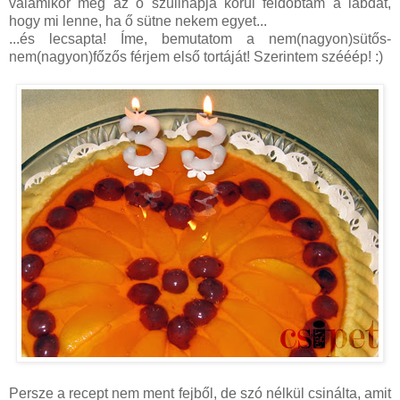
valamikor még az ő szülinapja körül feldobtam a labdát,
hogy mi lenne, ha ő sütne nekem egyet...
...és lecsapta! Íme, bemutatom a nem(nagyon)sütős-
nem(nagyon)főzős férjem első tortáját! Szerintem szééép! :)
Persze a recept nem ment fejből, de szó nélkül csinálta, amit