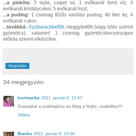
...a piskóta:
3 tojás, csipet só, 1 evőkanál forró víz, 4
evőkanál kristálycukor, 5 evőkanál liszt;
...a puding:
1 csomag főzős vaníliás puding, fél liter tej, 4
evőkanál cukor;
...továbbá:
őszibarackbefőtt
, meggybefőtt (vagy ízlés szerint
gyümölcs), valamint 1 csomag gyümölcskocsonyapor
előírás szerint elkészítve.
Megosztás
34 megjegyzés:
horimarika
2011. január 5. 12:47
Gratulálok a szülinaphoz és főleg a férjhz, családhoz!!!
Válasz
Bianka
2011. január 5. 13:00