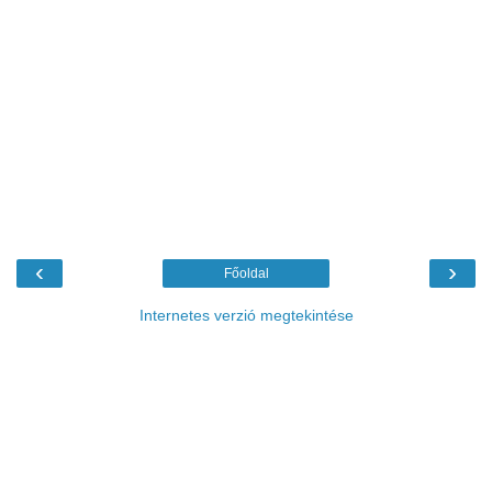
‹
›
Főoldal
Internetes verzió megtekintése