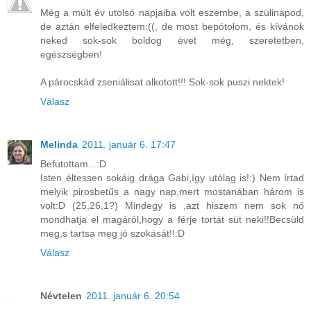
Még a múlt év utolsó napjaiba volt eszembe, a szülinapod,
de aztán elfeledkeztem:((, de most bepótolom, és kívánok
neked sok-sok boldog évet még, szeretetben,
egészségben!
A párocskád zseniálisat alkotott!!! Sok-sok puszi nektek!
Válasz
Melinda
2011. január 6. 17:47
Befutottam...:D
Isten éltessen sokáig drága Gabi,így utólag is!:) Nem írtad
melyik pirosbetűs a nagy nap,mert mostanában három is
volt:D (25,26,1?) Mindegy is ,azt hiszem nem sok nő
mondhatja el magáról,hogy a férje tortát süt neki!!Becsüld
meg,s tartsa meg jó szokását!!:D
Válasz
Névtelen
2011. január 6. 20:54