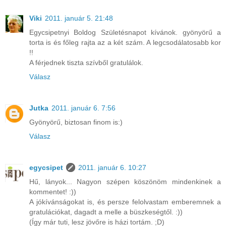
Viki
2011. január 5. 21:48
Egycsipetnyi Boldog Születésnapot kívánok. gyönyörű a
torta is és főleg rajta az a két szám. A legcsodálatosabb kor
!!
A férjednek tiszta szívből gratulálok.
Válasz
Jutka
2011. január 6. 7:56
Gyönyörű, biztosan finom is:)
Válasz
egycsipet
2011. január 6. 10:27
Hű, lányok... Nagyon szépen köszönöm mindenkinek a
kommentet! :))
A jókívánságokat is, és persze felolvastam emberemnek a
gratulációkat, dagadt a melle a büszkeségtől. :))
(Így már tuti, lesz jövőre is házi tortám. ;D)