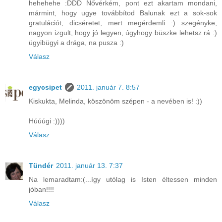
hehehehe :DDD Nővérkém, pont ezt akartam mondani,
mármint, hogy ugye továbbítod Balunak ezt a sok-sok
gratulációt, dicséretet, mert megérdemli :) szegényke,
nagyon izgult, hogy jó legyen, úgyhogy büszke lehetsz rá :)
ügyibügyi a drága, na pusza :)
Válasz
egycsipet
2011. január 7. 8:57
Kiskukta, Melinda, köszönöm szépen - a nevében is! :))
Húúúgi :))))
Válasz
Tündér
2011. január 13. 7:37
Na lemaradtam:(...így utólag is Isten éltessen minden
jóban!!!!
Válasz