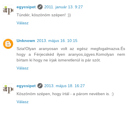
egycsipet
2011. január 13. 9:27
Tündér, köszönöm szépen! :))
Válasz
Unknown
2013. május 16. 10:15
Szia!Olyan aranyosan volt az egész megfogalmazva.És
hogy a Férjecskéd ilyen aranyos,ügyes.Komolyan nem
bírtam ki hogy ne írjak ismeretlenül is pár szót.
Válasz
egycsipet
2013. május 18. 16:27
Köszönöm szépen, hogy írtál - a párom nevében is. :)
Válasz