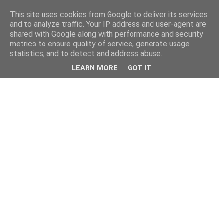
This site uses cookies from Google to deliver its services
and to analyze traffic. Your IP address and user-agent are
shared with Google along with performance and security
metrics to ensure quality of service, generate usage
statistics, and to detect and address abuse.
LEARN MORE
GOT IT