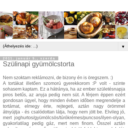
▼
2011. január 5., szerda
Szülinapi gyümölcstorta
Nem szoktam reklámozni, de bizony én is öregszem. :)
A tortákat illetően szomorú gyerekkorom :P volt - szinte
sohasem kaptam. Ez a hátránya, ha az ember születésnapja
piros betűs, az anyja pedig nem süt. A férjem éppen ezért
gondosan ügyel, hogy minden évben időben megrendelje a
tortámat, elmegy érte, rejtegeti, aztán nagy örömmel
átnyújtja - és csalódottan látja, hogy nem jött be. Elvileg jó,
mert joghurtos/gyümölcsös/túrókrémes/puncsos/ilyen-olyan,
gyakorlatilag pedig gáz, mert nem finom. Ősszel aztán