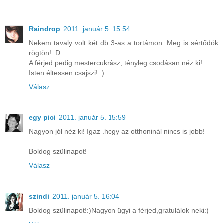
Raindrop
2011. január 5. 15:54
Nekem tavaly volt két db 3-as a tortámon. Meg is sértődök
rögtön! :D
A férjed pedig mestercukrász, tényleg csodásan néz ki!
Isten éltessen csajszi! :)
Válasz
egy pici
2011. január 5. 15:59
Nagyon jól néz ki! Igaz .hogy az otthoninál nincs is jobb!
Boldog szülinapot!
Válasz
szindi
2011. január 5. 16:04
Boldog szülinapot!:)Nagyon ügyi a férjed,gratulálok neki:)