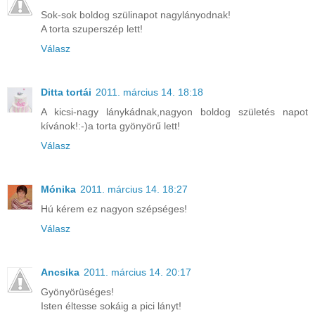
Sok-sok boldog szülinapot nagylányodnak!
A torta szuperszép lett!
Válasz
Ditta tortái
2011. március 14. 18:18
A kicsi-nagy lánykádnak,nagyon boldog születés napot
kívánok!:-)a torta gyönyörű lett!
Válasz
Mónika
2011. március 14. 18:27
Hú kérem ez nagyon szépséges!
Válasz
Ancsika
2011. március 14. 20:17
Gyönyörüséges!
Isten éltesse sokáig a pici lányt!