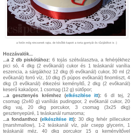
a fotón még nincsenek rajta, de később kapott a torta gyertyát és tűzijátékot is :)
Hozzávalók...
...a 2 db piskótához:
6 tojás szétválasztva, a fehérjékhez
pici só, 4 dkg (2 evőkanál) cukor és 1 teáskanál vanília
eszencia, a sárgákhoz 12 dkg (6 evőkanál) cukor, 30 ml (2
evőkanál) forró víz, 10 dkg (5 púpos evőkanál) finomliszt, 4
dkg (3 evőkanál) étkezési keményítő, 2 dkg (2 evőkanál)
keserű kakaópor, 1 csomag (12 g) sütőpor;
...a gesztenyés krémhez (
elkészítése itt
):
6 dl tej, 2
csomag (2x40 g) vaníliás pudingpor, 2 evőkanál cukor, 20
dkg vaj, 20 dkg porcukor, 3 csomag (3x25 dkg)
gesztenyepüré, 1 teáskanál rumaroma;
...a fondanthoz (
elkészítése itt
):
30 dkg fehér pillecukor
(marshmallow), 1-2 teáskanál víz, pár csepp glycerin, 1
teáskanál méz, 40 dkg porcukor 15 g keményítővel