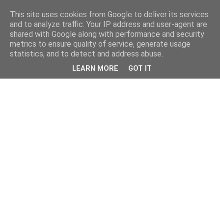
This site uses cookies from Google to deliver its services
and to analyze traffic. Your IP address and user-agent are
shared with Google along with performance and security
metrics to ensure quality of service, generate usage
statistics, and to detect and address abuse.
LEARN MORE
GOT IT