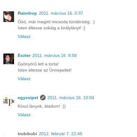
Raindrop
2011. március 16. 0:37
Óóó, már megint micsoda tündériség. :)
Isten éltesse sokáig a királylányt! :}
Válasz
Eszter
2011. március 16. 8:58
Gyönyörű lett a torta!
Isten éltesse az Ünnepeltet!
Válasz
egycsipet
2011. március 16. 10:04
Köszi lányok, átadom! :))
Válasz
trubibubi
2012. február 7. 22:45