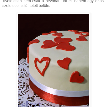
kivételesen nem csak a bevonat tűnt el, hanem egy óriási
szeletet el is tüntetett belőle.