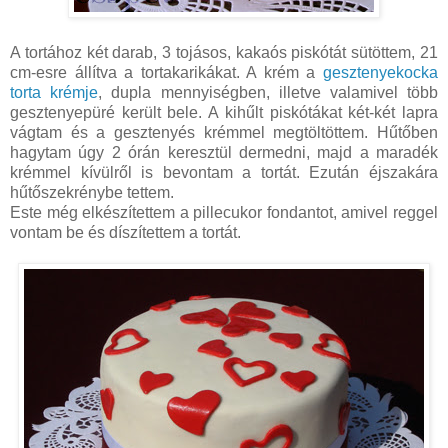
A tortához két darab, 3 tojásos, kakaós piskótát sütöttem, 21
cm-esre állítva a tortakarikákat. A krém a
gesztenyekocka
torta krémje
, dupla mennyiségben, illetve valamivel több
gesztenyepüré került bele. A kihűlt piskótákat két-két lapra
vágtam és a gesztenyés krémmel megtöltöttem. Hűtőben
hagytam úgy 2 órán keresztül dermedni, majd a maradék
krémmel kívülről is bevontam a tortát. Ezután éjszakára
hűtőszekrénybe tettem.
Este még elkészítettem a pillecukor fondantot, amivel reggel
vontam be és díszítettem a tortát.