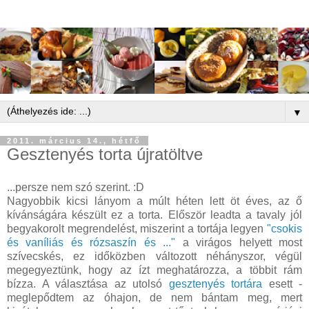
▼
2011. március 14., hétfő
Gesztenyés torta újratöltve
...persze nem szó szerint. :D
Nagyobbik kicsi lányom a múlt héten lett öt éves, az ő
kívánságára készült ez a torta. Először leadta a tavaly jól
begyakorolt megrendelést, miszerint a tortája legyen
"csokis
és vaníliás és rózsaszín és ..."
a virágos helyett most
szívecskés, ez időközben változott néhányszor, végül
megegyeztünk, hogy az ízt meghatározza, a többit rám
bízza. A választása az utolsó
gesztenyés tortára
esett -
meglepődtem az óhajon, de nem bántam meg, mert