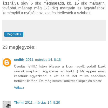
átszitálva (úgy 6 dkg megmaradt), kb. 15 dkg margarin,
továbbá másnap még 1-2 dkg margarin az átgyúráshoz,
keményítő a nyújtáshoz, zselés ételfesték a színhez.
Megosztás
23 megjegyzés:
sedith
2011. március 14. 8:16
Csodás lett!!!:) Isten éltesse a kicsi nagylányodat! Ezek
szerint majdnem egyszerre szültünk! :) Mi éppen most
kezdtünk egyezkedni a két és fél hét múlva esedékes
tortákat illetően. De még semmi konkrét elképzelés nincs!
Válasz
Thrini
2011. március 14. 8:20