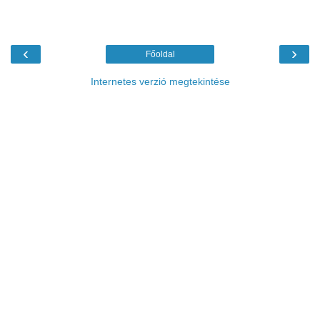
‹
›
Főoldal
Internetes verzió megtekintése