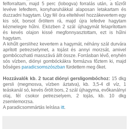
felforraltam, majd 5 perc (lobogva) forralás után, a tűzről
levéve lefedtem, konyharuhákkal alaposan letakartam és
duzzadni hagytam. Úgy fél óra elteltével hozzákevertem egy
kis sót, borsot őröltem rá, majd újra lefedve hagytam
kézmelegre hűlni. Eközben 2 szál újhagymát felaprítottam
és kevés olajon kissé megfonnyasztottam, ezt is hűlni
hagytam.
A kihűlt gerslihez kevertem a hagymát, néhány szál durvára
aprított petrezselymet, a tojást és annyi morzsát, amivel
gombócozható masszává állt össze. Forrásban lévő, enyhén
sós vízben, diónyi gombóckákra formázva főztem ki, majd
bőséges
paradicsomszószban
fürdettem meg őket.
Hozzávalók kb. 2 tucat diónyi gersligombóchoz:
15 dkg
gersli (megmosva, vízben áztatva), kb. 3,5-4 dl víz, 1
teáskanál só, kevés őrölt bors, 2 szál újhagyma, evőkanálnyi
olaj, fél csokor petrezselyem, 2 tojás, kb. 10 dkg
zsemlemorzsa.
A paradicsommártás leírása
itt
.