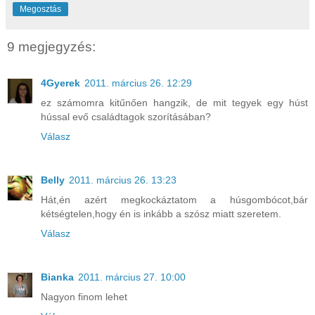
Megosztás
9 megjegyzés:
4Gyerek
2011. március 26. 12:29
ez számomra kitűnően hangzik, de mit tegyek egy húst
hússal evő családtagok szorításában?
Válasz
Belly
2011. március 26. 13:23
Hát,én azért megkockáztatom a húsgombócot,bár
kétségtelen,hogy én is inkább a szósz miatt szeretem.
Válasz
Bianka
2011. március 27. 10:00
Nagyon finom lehet