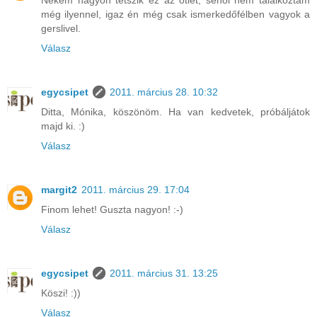
Nekem nagyon tetszik ez az ötlet, sehol nem találkoztam
még ilyennel, igaz én még csak ismerkedőfélben vagyok a
gerslivel.
Válasz
egycsipet
2011. március 28. 10:32
Ditta, Mónika, köszönöm. Ha van kedvetek, próbáljátok
majd ki. :)
Válasz
margit2
2011. március 29. 17:04
Finom lehet! Guszta nagyon! :-)
Válasz
egycsipet
2011. március 31. 13:25
Köszi! :))
Válasz