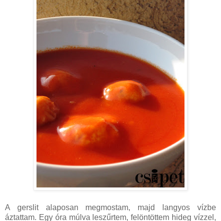
A gerslit alaposan megmostam, majd langyos vízbe
áztattam. Egy óra múlva leszűrtem, felöntöttem hideg vízzel,