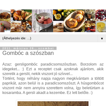
▼
2011. március 26., szombat
Gombóc a szószban
Azaz: gersligombóc paradicsomszószban. Borzolom az
idegeket... :) Ezt a receptet csak azoknak ajánlom, akik
szeretik a gerslit, nekik viszont jó szívvel...
Történt, hogy néhány napja nagyon megkívántam a töltött
paprikát, azon belül is a paradicsomszószt. A húsgombócot
viszont már nem annyira szerettem volna, így beletúrtam a
kosaramba. A gersli akadt a kezembe. Ez lett belőle. :)