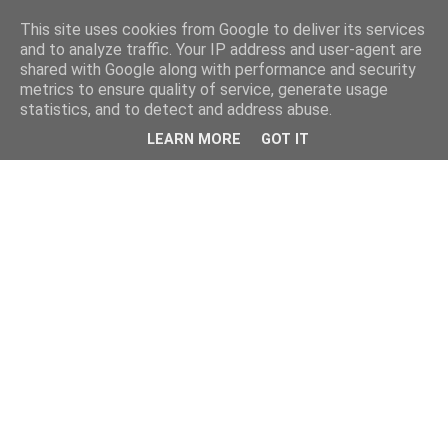
This site uses cookies from Google to deliver its services
and to analyze traffic. Your IP address and user-agent are
shared with Google along with performance and security
metrics to ensure quality of service, generate usage
statistics, and to detect and address abuse.
LEARN MORE
GOT IT