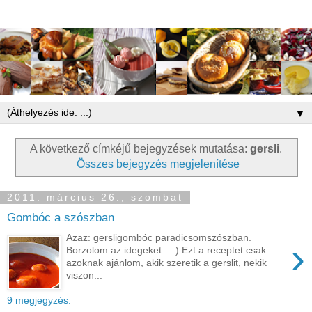
▼
A következő címkéjű bejegyzések mutatása:
gersli
.
Összes bejegyzés megjelenítése
2011. március 26., szombat
Gombóc a szószban
Azaz: gersligombóc paradicsomszószban.
›
Borzolom az idegeket... :) Ezt a receptet csak
azoknak ajánlom, akik szeretik a gerslit, nekik
viszon...
9 megjegyzés: