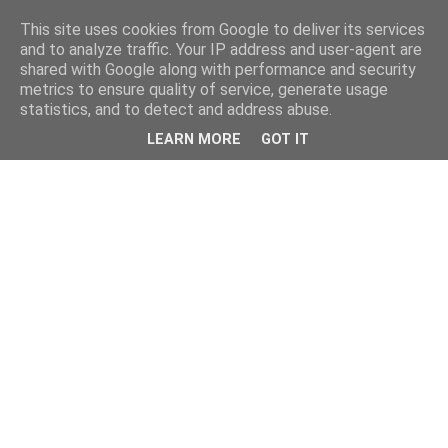
This site uses cookies from Google to deliver its services
and to analyze traffic. Your IP address and user-agent are
shared with Google along with performance and security
metrics to ensure quality of service, generate usage
statistics, and to detect and address abuse.
LEARN MORE
GOT IT