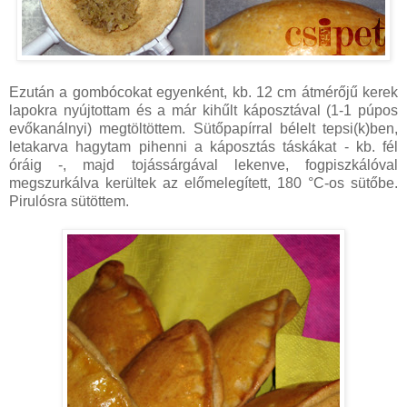
Ezután a gombócokat egyenként, kb. 12 cm átmérőjű kerek
lapokra nyújtottam és a már kihűlt káposztával (1-1 púpos
evőkanálnyi) megtöltöttem. Sütőpapírral bélelt tepsi(k)ben,
letakarva hagytam pihenni a káposztás táskákat - kb. fél
óráig -, majd tojássárgával lekenve, fogpiszkálóval
megszurkálva kerültek az előmelegített, 180 °C-os sütőbe.
Pirulósra sütöttem.