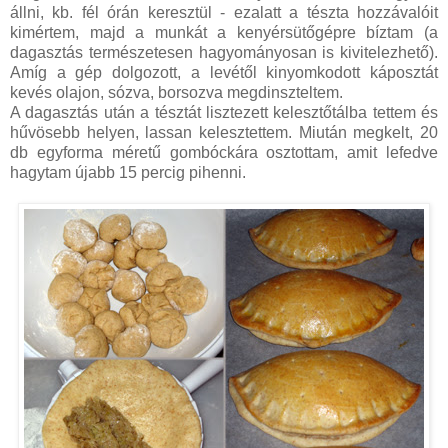
állni, kb. fél órán keresztül - ezalatt a tészta hozzávalóit
kimértem, majd a munkát a kenyérsütőgépre bíztam (a
dagasztás természetesen hagyományosan is kivitelezhető).
Amíg a gép dolgozott, a levétől kinyomkodott káposztát
kevés olajon, sózva, borsozva megdinszteltem.
A dagasztás után a tésztát lisztezett kelesztőtálba tettem és
hűvösebb helyen, lassan kelesztettem. Miután megkelt, 20
db egyforma méretű gombóckára osztottam, amit lefedve
hagytam újabb 15 percig pihenni.