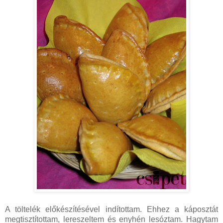
A töltelék előkészítésével indítottam. Ehhez a káposztát
megtisztítottam, lereszeltem és enyhén lesóztam. Hagytam