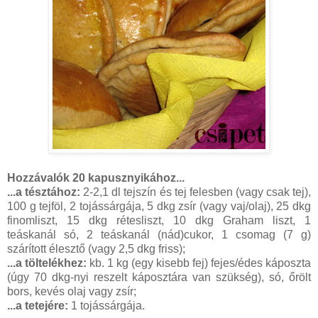
Hozzávalók 20 kapusznyikához...
...a tésztához:
2-2,1 dl tejszín és tej felesben (vagy csak tej),
100 g tejföl, 2 tojássárgája, 5 dkg zsír (vagy vaj/olaj), 25 dkg
finomliszt, 15 dkg rétesliszt, 10 dkg Graham liszt, 1
teáskanál só, 2 teáskanál (nád)cukor, 1 csomag (7 g)
szárított élesztő (vagy 2,5 dkg friss);
...a töltelékhez:
kb. 1 kg (egy kisebb fej) fejes/édes káposzta
(úgy 70 dkg-nyi reszelt káposztára van szükség), só, őrölt
bors, kevés olaj vagy zsír;
...a tetejére:
1 tojássárgája.