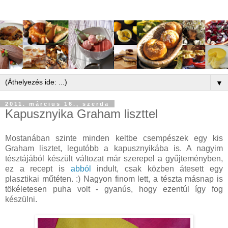
▼
2011. március 16., szerda
Kapusznyika Graham liszttel
Mostanában szinte minden keltbe csempészek egy kis
Graham lisztet, legutóbb a kapusznyikába is. A nagyim
tésztájából készült változat már szerepel a gyűjteményben,
ez a recept is
abból
indult, csak közben átesett egy
plasztikai műtéten. :) Nagyon finom lett, a tészta másnap is
tökéletesen puha volt - gyanús, hogy ezentúl így fog
készülni.