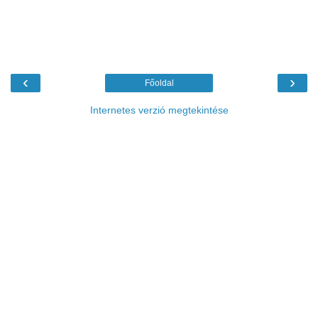
‹
›
Főoldal
Internetes verzió megtekintése