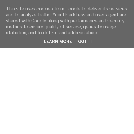
This site uses cookies from Google to deliver its services
and to analyze traffic. Your IP address and user-agent are
shared with Google along with performance and security
metrics to ensure quality of service, generate usage
statistics, and to detect and address abuse.
LEARN MORE
GOT IT