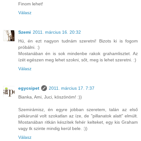
Finom lehet!
Válasz
Szemi
2011. március 16. 20:32
Hú, én ezt nagyon tudnám szeretni! Bizots ki is fogom
próbálni. :)
Mostanában én is sok mindenbe rakok grahamlisztet. Az
ízét egészen meg lehet szokni, sőt, meg is lehet szeretni. :)
Válasz
egycsipet
2011. március 17. 7:37
Bianka, Ami, Juci, köszönöm! :))
Szemirámisz, én egyre jobban szeretem, talán az első
pékárunál volt szokatlan az íze, de "pillanatok alatt" elmúlt.
Mostanában ritkán készítek fehér kelteket, egy kis Graham
vagy tk szinte mindig kerül bele. :))
Válasz