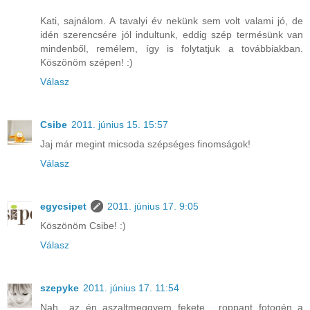
Kati, sajnálom. A tavalyi év nekünk sem volt valami jó, de
idén szerencsére jól indultunk, eddig szép termésünk van
mindenből, remélem, így is folytatjuk a továbbiakban.
Köszönöm szépen! :)
Válasz
Csibe
2011. június 15. 15:57
Jaj már megint micsoda szépséges finomságok!
Válasz
egycsipet
2011. június 17. 9:05
Köszönöm Csibe! :)
Válasz
szepyke
2011. június 17. 11:54
Nah.. az én aszaltmeggyem fekete... roppant fotogén a