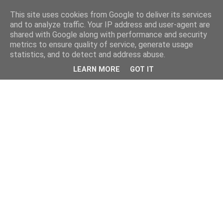
This site uses cookies from Google to deliver its services
and to analyze traffic. Your IP address and user-agent are
shared with Google along with performance and security
metrics to ensure quality of service, generate usage
statistics, and to detect and address abuse.
LEARN MORE
GOT IT