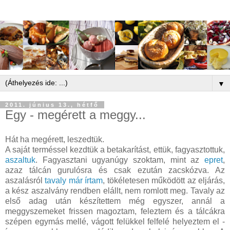
▼
2011. június 13., hétfő
Egy - megérett a meggy...
Hát ha megérett, leszedtük.
A saját terméssel kezdtük a betakarítást, ettük, fagyasztottuk,
aszaltuk
. Fagyasztani ugyanúgy szoktam, mint az
epret
,
azaz tálcán gurulósra és csak ezután zacskózva. Az
aszalásról
tavaly már írtam
, tökéletesen működött az eljárás,
a kész aszalvány rendben elállt, nem romlott meg. Tavaly az
első adag után készítettem még egyszer, annál a
meggyszemeket frissen magoztam, feleztem és a tálcákra
szépen egymás mellé, vágott felükkel felfelé helyeztem el -