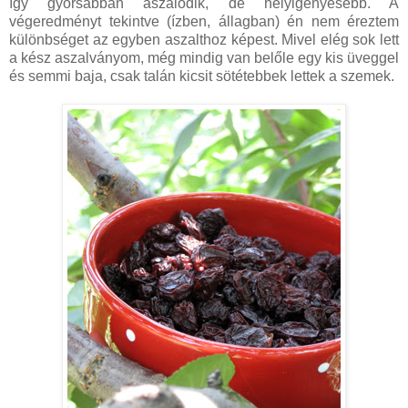
így gyorsabban aszalódik, de helyigényesebb. A
végeredményt tekintve (ízben, állagban) én nem éreztem
különbséget az egyben aszalthoz képest. Mivel elég sok lett
a kész aszalványom, még mindig van belőle egy kis üveggel
és semmi baja, csak talán kicsit sötétebbek lettek a szemek.