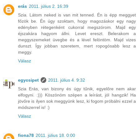
erás
2011. július 2. 16:39
Szia. Látom neked is van mit tenned. Én is épp meggyet
főzök be. Én úgy szoktam, hogy magozáskor egy nagy
edényben rétegenként cukorral megszórom. Majd egy
éjszakára hagyom állni. Levet ereszt. Belerakom a
meggyszemeket üvegbe és a lével felöntöm. Majd vizes
dunszt. Így jobban szeretem, mert ropogósabb lesz a
meggy.
Válasz
egycsipet
2011. július 4. 9:32
Szia Erás, van bizony és úgy tűnik, egyelőre nem akar
elfogyni. :))) Köszönöm szépen a leírást, jól hangzik! Ha
jövőre is ilyen sok meggyünk lesz, ki fogom próbálni ezzel a
módszerrel is! :)
Válasz
fiona78
2011. július 18. 0:00