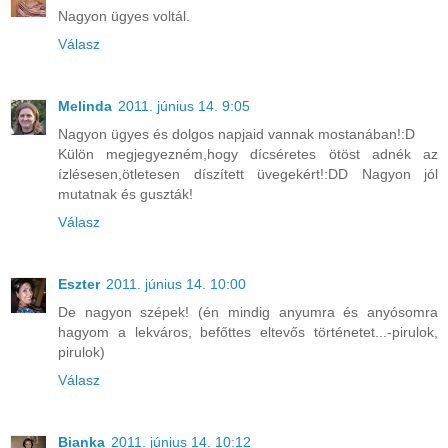
Nagyon ügyes voltál.
Válasz
Melinda
2011. június 14. 9:05
Nagyon ügyes és dolgos napjaid vannak mostanában!:D
Külön megjegyezném,hogy dícséretes ötöst adnék az
ízlésesen,ötletesen díszített üvegekért!:DD Nagyon jól
mutatnak és guszták!
Válasz
Eszter
2011. június 14. 10:00
De nagyon szépek! (én mindig anyumra és anyósomra
hagyom a lekváros, befőttes eltevős történetet...-pirulok,
pirulok)
Válasz
Bianka
2011. június 14. 10:12