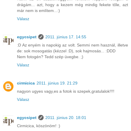
drágám... azt, hogy a kezem még mindig fekete tőle, azt
már nem is említem...:)
Válasz
egycsipet
2011. június 17. 14:55
:D Az enyém is napokig az volt. Semmi nem használ, illetve
de: sok mosogatás (kézzel :D), sok hajmosás... :DDD
Nem fotogén? Tedd szép üvegbe. ;)
Válasz
cirmicica
2011. június 19. 21:29
nagyon ugyes vagy,es a fotok is szepek,gratulalok!!!!
Válasz
egycsipet
2011. június 20. 18:01
Cirmicica, köszönöm! :)