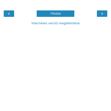
‹
›
Főoldal
Internetes verzió megtekintése