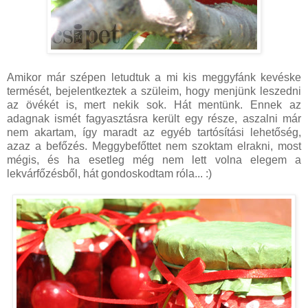
Amikor már szépen letudtuk a mi kis meggyfánk kevéske
termését, bejelentkeztek a szüleim, hogy menjünk leszedni
az övékét is, mert nekik sok. Hát mentünk. Ennek az
adagnak ismét fagyasztásra került egy része, aszalni már
nem akartam, így maradt az egyéb tartósítási lehetőség,
azaz a befőzés. Meggybefőttet nem szoktam elrakni, most
mégis, és ha esetleg még nem lett volna elegem a
lekvárfőzésből, hát gondoskodtam róla... :)