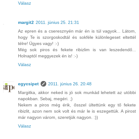
Válasz
margit2
2011. június 25. 21:31
Az epren és a cseresznyén már én is túl vagyok... Látom,
hogy Te is szorgoskodtál és sokféle különlegeset eltettél
télre! Ügyes vagy! :-)
Még sok piros és fekete ribizlim is van leszedendő...
Holnaptól meggyezek én is! :-)
Válasz
egycsipet
2011. június 26. 20:48
Margitka, akkor neked is jó sok munkád lehetett az utóbbi
napokban. Sebaj, megéri. ;)
Nekem a piros még érik, ősszel ültettünk egy tő fekete
ribizlit, azon nem sok volt és már le is eszegettük. A pirost
már nagyon várom, szeretjük nagyon. :))
Válasz