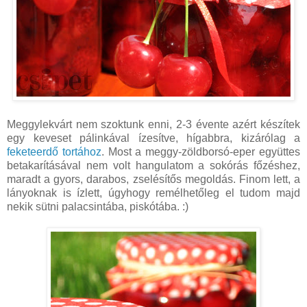
Meggylekvárt nem szoktunk enni, 2-3 évente azért készítek
egy keveset pálinkával ízesítve, hígabbra, kizárólag a
feketeerdő tortához
. Most a meggy-zöldborsó-eper együttes
betakarításával nem volt hangulatom a sokórás főzéshez,
maradt a gyors, darabos, zselésítős megoldás. Finom lett, a
lányoknak is ízlett, úgyhogy remélhetőleg el tudom majd
nekik sütni palacsintába, piskótába. :)