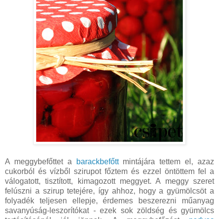
A meggybefőttet a
barackbefőtt
mintájára tettem el, azaz
cukorból és vízből szirupot főztem és ezzel öntöttem fel a
válogatott, tisztított, kimagozott meggyet. A meggy szeret
felúszni a szirup tetejére, így ahhoz, hogy a gyümölcsöt a
folyadék teljesen ellepje, érdemes beszerezni műanyag
savanyúság-leszorítókat - ezek sok zöldség és gyümölcs