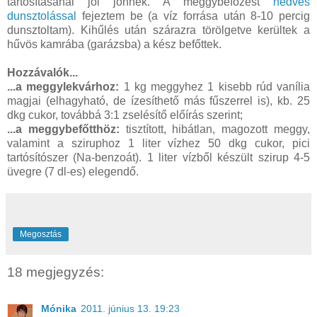
tartósításánál jól jönnek. A meggybefőzést
nedves
dunsztolással
fejeztem be (a víz forrása után 8-10 percig
dunsztoltam). Kihűlés után szárazra törölgetve kerültek a
hűvös kamrába (garázsba) a kész befőttek.
Hozzávalók...
...a meggylekvárhoz:
1 kg meggyhez 1 kisebb rúd vanília
magjai (elhagyható, de ízesíthető más fűszerrel is), kb. 25
dkg cukor, továbbá 3:1 zselésítő előírás szerint;
...a meggybefőtthöz:
tisztított, hibátlan, magozott meggy,
valamint a sziruphoz 1 liter vízhez 50 dkg cukor, pici
tartósítószer (Na-benzoát). 1 liter vízből készült szirup 4-5
üvegre (7 dl-es) elegendő.
Megosztás
18 megjegyzés:
Mónika
2011. június 13. 19:23