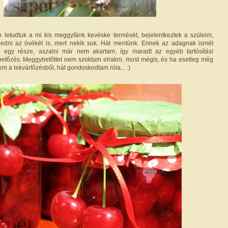
 letudtuk a mi kis meggyfánk kevéske termését, bejelentkeztek a szüleim,
edni az övékét is, mert nekik sok. Hát mentünk. Ennek az adagnak ismét
lt egy része, aszalni már nem akartam, így maradt az egyéb tartósítási
befőzés. Meggybefőttet nem szoktam elrakni, most mégis, és ha esetleg még
em a lekvárfőzésből, hát gondoskodtam róla... :)