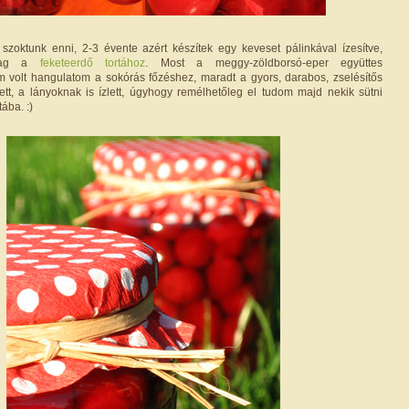
zoktunk enni, 2-3 évente azért készítek egy keveset pálinkával ízesítve,
rólag a
feketeerdő tortához
. Most a meggy-zöldborsó-eper együttes
m volt hangulatom a sokórás főzéshez, maradt a gyors, darabos, zselésítős
tt, a lányoknak is ízlett, úgyhogy remélhetőleg el tudom majd nekik sütni
ába. :)