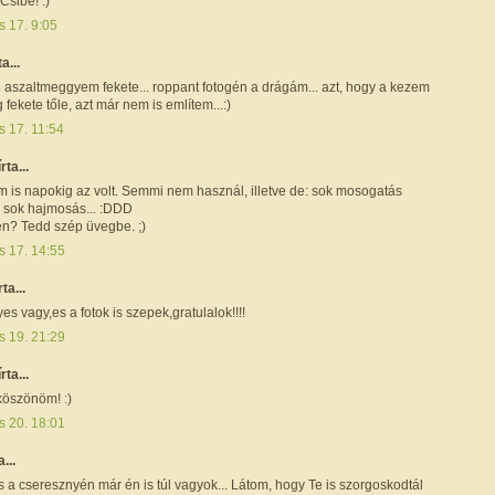
sibe! :)
s 17. 9:05
ta...
n aszaltmeggyem fekete... roppant fotogén a drágám... azt, hogy a kezem
fekete tőle, azt már nem is említem...:)
s 17. 11:54
írta...
m is napokig az volt. Semmi nem használ, illetve de: sok mosogatás
, sok hajmosás... :DDD
n? Tedd szép üvegbe. ;)
s 17. 14:55
rta...
s vagy,es a fotok is szepek,gratulalok!!!!
s 19. 21:29
írta...
köszönöm! :)
s 20. 18:01
a...
 a cseresznyén már én is túl vagyok... Látom, hogy Te is szorgoskodtál