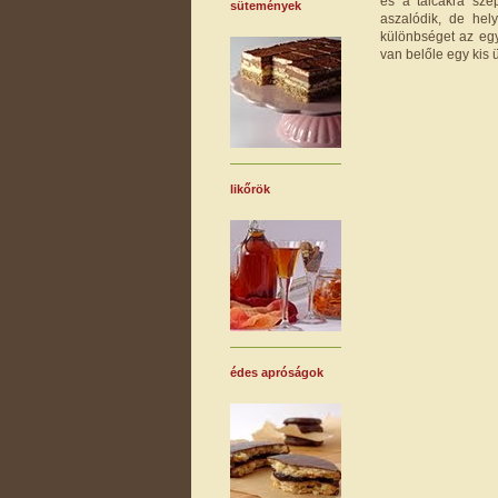
és a tálcákra szé
sütemények
aszalódik, de hel
különbséget az egy
van belőle egy kis 
likőrök
édes apróságok