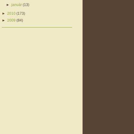
►
január
(13)
►
2010
(173)
►
2009
(84)