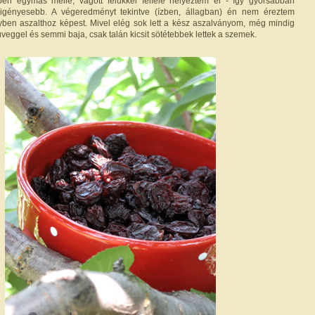
pen egymás mellé, vágott felükkel felfelé helyeztem el - így gyorsabban
yigényesebb. A végeredményt tekintve (ízben, állagban) én nem éreztem
ben aszalthoz képest. Mivel elég sok lett a kész aszalványom, még mindig
üveggel és semmi baja, csak talán kicsit sötétebbek lettek a szemek.