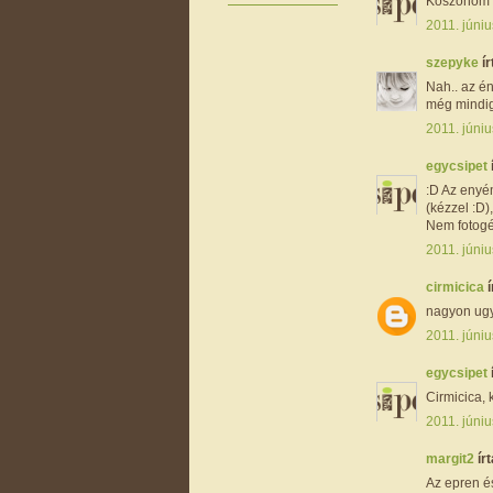
Köszönöm C
2011. júniu
szepyke
ír
Nah.. az é
még mindig 
2011. júniu
egycsipet
:D Az enyé
(kézzel :D)
Nem fotogé
2011. júniu
cirmicica
í
nagyon ugye
2011. júniu
egycsipet
Cirmicica, 
2011. júniu
margit2
írt
Az epren és