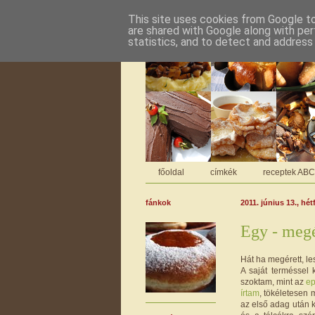
This site uses cookies from Google to 
are shared with Google along with per
statistics, and to detect and address
főoldal
címkék
receptek AB
fánkok
2011. június 13., hét
Egy - megé
Hát ha megérett, le
A saját terméssel k
szoktam, mint az
ep
írtam
, tökéletesen 
az első adag után 