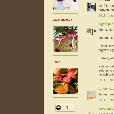
Kati
írta...
de jó lenne
nagyon ter
2011. júniu
savanyúságok
egycsipet
Mónika, kö
Melinda, kö
Eszter, kösz
egyszer egy
Bianka, kösz
italok
Kati, sajná
indultunk, 
továbbiakb
2011. júniu
Csibe
írta..
Jaj már me
2011. júniu
egycsipet