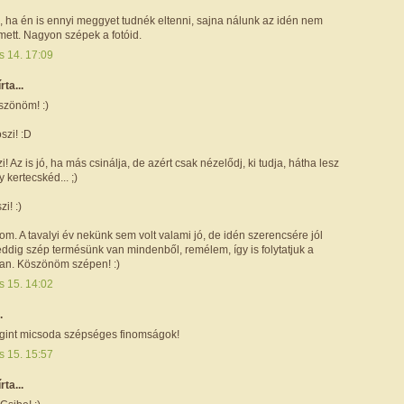
, ha én is ennyi meggyet tudnék eltenni, sajna nálunk az idén nem
mett. Nagyon szépek a fotóid.
s 14. 17:09
írta...
szönöm! :)
szi! :D
i! Az is jó, ha más csinálja, de azért csak nézelődj, ki tudja, hátha lesz
 kertecskéd... ;)
i! :)
lom. A tavalyi év nekünk sem volt valami jó, de idén szerencsére jól
eddig szép termésünk van mindenből, remélem, így is folytatjuk a
an. Köszönöm szépen! :)
s 15. 14:02
.
gint micsoda szépséges finomságok!
s 15. 15:57
írta...