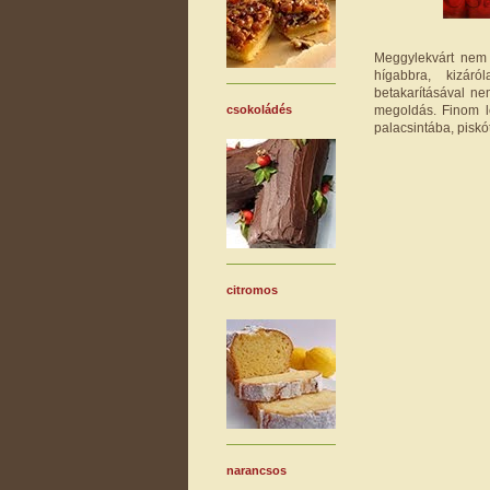
Meggylekvárt nem s
hígabbra, kizá
betakarításával ne
megoldás. Finom le
csokoládés
palacsintába, piskót
citromos
narancsos