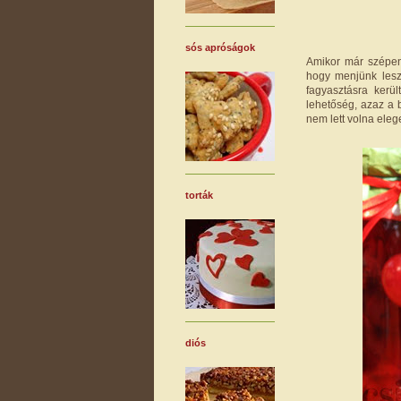
sós apróságok
Amikor már szépen
hogy menjünk lesz
fagyasztásra kerü
lehetőség, azaz a 
nem lett volna eleg
torták
diós