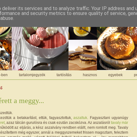
deliver its services and to analyze traffic. Your IP address and
formance and security metrics to ensure quality of service, ge
 abuse.
C-ben
tartalomjegyzék
tartósítás
hasznos
egyebek
pr
fő
rett a meggy...
szedtük.
ezdtük a betakarítást, ettük, fagyasztottuk,
aszaltuk
. Fagyasztani ugyanúgy
ret
, azaz tálcán gurulósra és csak ezután zacskózva. Az aszalásról
tavaly már
működött az eljárás, a kész aszalvány rendben elállt, nem romlott meg. Tavaly
készítettem még egyszer, annál a meggyszemeket frissen magoztam, feleztem