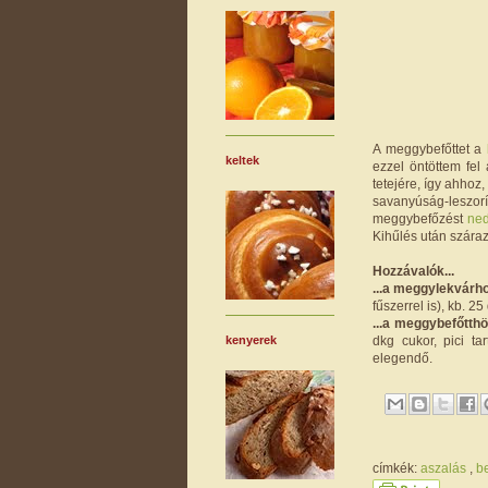
A meggybefőttet a
keltek
ezzel öntöttem fel 
tetejére, így ahho
savanyúság-leszo
meggybefőzést
ned
Kihűlés után száraz
Hozzávalók...
...a meggylekvárh
fűszerrel is), kb. 2
...a meggybefőtthö
dkg cukor, pici ta
kenyerek
elegendő.
címkék:
aszalás
,
b