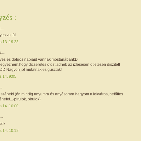
zés :
...
es voltál.
s 13. 19:23
a...
es és dolgos napjaid vannak mostanában!:D
egyezném,hogy dícséretes ötöst adnék az ízlésesen,ötletesen díszített
:DD Nagyon jól mutatnak és guszták!
s 14. 9:05
..
szépek! (én mindig anyumra és anyósomra hagyom a lekváros, befőttes
énetet...-pirulok, pirulok)
s 14. 10:00
...
pek
s 14. 10:12