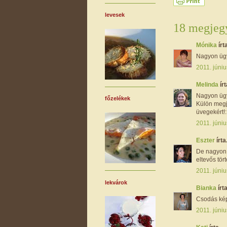
levesek
18 megjegy
Mónika
írta
Nagyon ügy
2011. júniu
Melinda
írt
Nagyon ügy
főzelékek
Külön megj
üvegekért!
2011. júniu
Eszter
írta.
De nagyon 
eltevős tört
2011. júniu
lekvárok
Bianka
írta
Csodás ké
2011. júniu