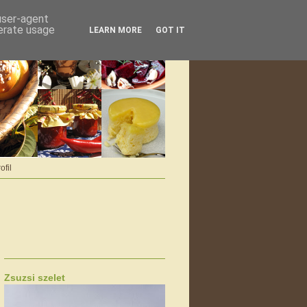
 user-agent
nerate usage
LEARN MORE
GOT IT
ofil
Zsuzsi szelet