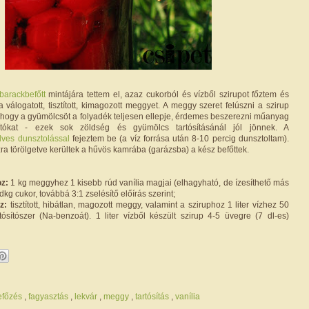
barackbefőtt
mintájára tettem el, azaz cukorból és vízből szirupot főztem és
a válogatott, tisztított, kimagozott meggyet. A meggy szeret felúszni a szirup
z, hogy a gyümölcsöt a folyadék teljesen ellepje, érdemes beszerezni műanyag
rítókat - ezek sok zöldség és gyümölcs tartósításánál jól jönnek. A
ves dunsztolással
fejeztem be (a víz forrása után 8-10 percig dunsztoltam).
ra törölgetve kerültek a hűvös kamrába (garázsba) a kész befőttek.
oz:
1 kg meggyhez 1 kisebb rúd vanília magjai (elhagyható, de ízesíthető más
5 dkg cukor, továbbá 3:1 zselésítő előírás szerint;
z:
tisztított, hibátlan, magozott meggy, valamint a sziruphoz 1 liter vízhez 50
rtósítószer (Na-benzoát). 1 liter vízből készült szirup 4-5 üvegre (7 dl-es)
efőzés
,
fagyasztás
,
lekvár
,
meggy
,
tartósítás
,
vanília