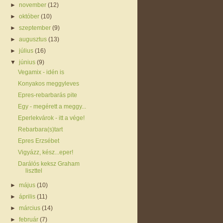
►
november
(12)
►
október
(10)
►
szeptember
(9)
►
augusztus
(13)
►
július
(16)
▼
június
(9)
Vegamix - idén is
Konyakos meggyleves
Epres-rebarbarás pite
Egy - megérett a meggy...
Eperlekvárok - itt a vége!
Rebarbara(s)tart
Epres Erzsébet
Vigyázz, kész...eper!
Darálós keksz Graham
liszttel
►
május
(10)
►
április
(11)
►
március
(14)
►
február
(7)