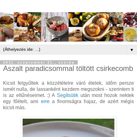
▼
2011. szeptember 21., szerda
Aszalt paradicsommal töltött csirkecomb
Kicsit felgyűltek a közzétételre váró ételek, időm persze
ismét nulla, de lassanként kezdem megszokni - szerintem ti
is az eltűnéseimet. :) A
Segítsütik
után most hozok nektek
egy főételt, ami
erre
a finomságra hajaz, de azért mégis
kicsit más.