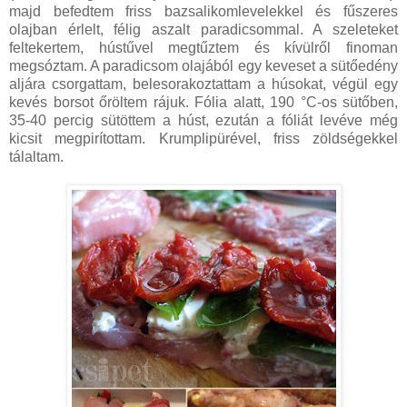
majd befedtem friss bazsalikomlevelekkel és fűszeres
olajban érlelt, félig aszalt paradicsommal. A szeleteket
feltekertem, hústűvel megtűztem és kívülről finoman
megsóztam. A paradicsom olajából egy keveset a sütőedény
aljára csorgattam, belesorakoztattam a húsokat, végül egy
kevés borsot őröltem rájuk. Fólia alatt, 190 °C-os sütőben,
35-40 percig sütöttem a húst, ezután a fóliát levéve még
kicsit megpirítottam. Krumplipürével, friss zöldségekkel
tálaltam.