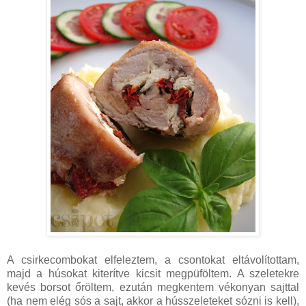
A csirkecombokat elfeleztem, a csontokat eltávolítottam,
majd a húsokat kiterítve kicsit megpüföltem. A szeletekre
kevés borsot őröltem, ezután megkentem vékonyan sajttal
(ha nem elég sós a sajt, akkor a hússzeleteket sózni is kell),