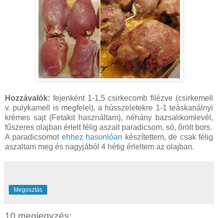
Hozzávalók:
fejenként 1-1,5 csirkecomb filézve (csirkemell
v. pulykamell is megfelel), a hússzeletekre 1-1 teáskanálnyi
krémes sajt (Fetakit használtam), néhány bazsalikomlevél,
fűszeres olajban érlelt félig aszalt paradicsom, só, őrölt bors.
A paradicsomot
ehhez hasonlóan
készítettem, de csak félig
aszaltam meg és nagyjából 4 hétig érleltem az olajban.
Megosztás
10 megjegyzés: