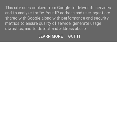
This site uses cookies from Google to deliver its services
and to analyze traffic. Your IP address and user-agent are
shared with Google along with performance and security
metrics to ensure quality of service, generate usage
statistics, and to detect and address abuse.
LEARN MORE
GOT IT