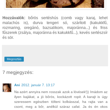
Hozzávalók:
bőrös sertéshús (comb vagy karaj, lehet
malachús is), durva tengeri só, szárított (kakukkfű,
rozmaring, oregánó, bazsalikom, majoránna...) és friss
fűszerek (zsálya, majoránna és kakukkfű...), kevés sertészsír
és sör.
Megosztás
7 megjegyzés:
Ani
2012. január 7. 13:17
Na azért annyira nem rosszak azok a lövések!)) Imádom az
ilyen kajákat, a jó bőrös, kockázott ropit. A karajt is úgy
szeressem egészben tölteni kolbásszal, ha rajta van a
csont, meg a bőr, anélkül száraz cafat. Ja és én okos