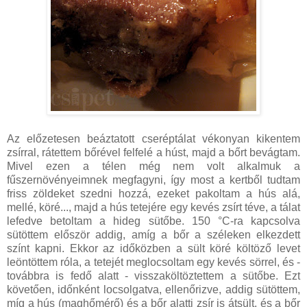
Az előzetesen beáztatott cseréptálat vékonyan kikentem
zsírral, rátettem bőrével felfelé a húst, majd a bőrt bevágtam.
Mivel ezen a télen még nem volt alkalmuk a
fűszernövényeimnek megfagyni, így most a kertből tudtam
friss zöldeket szedni hozzá, ezeket pakoltam a hús alá,
mellé, köré..., majd a hús tetejére egy kevés zsírt téve, a tálat
lefedve betoltam a hideg sütőbe. 150 °C-ra kapcsolva
sütöttem először addig, amíg a bőr a széleken elkezdett
színt kapni. Ekkor az időközben a sült köré költöző levet
leöntöttem róla, a tetejét meglocsoltam egy kevés sörrel, és -
továbbra is fedő alatt - visszaköltöztettem a sütőbe. Ezt
követően, időnként locsolgatva, ellenőrizve, addig sütöttem,
míg a hús (maghőmérő) és a bőr alatti zsír is átsült, és a bőr