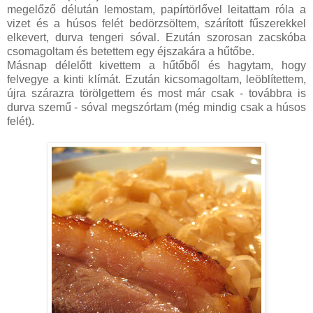
megelőző délután lemostam, papírtörlővel leitattam róla a
vizet és a húsos felét bedörzsöltem, szárított fűszerekkel
elkevert, durva tengeri sóval. Ezután szorosan zacskóba
csomagoltam és betettem egy éjszakára a hűtőbe.
Másnap délelőtt kivettem a hűtőből és hagytam, hogy
felvegye a kinti klímát. Ezután kicsomagoltam, leöblítettem,
újra szárazra törölgettem és most már csak - továbbra is
durva szemű - sóval megszórtam (még mindig csak a húsos
felét).