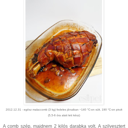
2012
.12.31
- egész malaccomb (3 kg) fedeles jénaiban
~
140 °C-on sült, 190 °C-on pirult
(5,5-6 óra alatt lett kész)
A comb szép, majdnem 2 kilós darabka volt. A szilvesztert