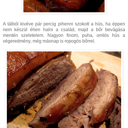
A tálból kivéve pár percig pihenni szokott a hús, ha éppen
nem készül éhen halni a család, majd a bőr bevágása
mentén szeletelem. Nagyon finom, puha, omlós hús a
végeredmény, még másnap is ropogós bőrrel.