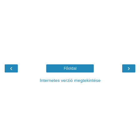
‹
›
Főoldal
Internetes verzió megtekintése