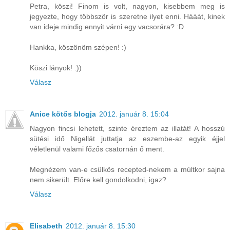
Petra, köszi! Finom is volt, nagyon, kisebbem meg is
jegyezte, hogy többször is szeretne ilyet enni. Hááát, kinek
van ideje mindig ennyit várni egy vacsorára? :D
Hankka, köszönöm szépen! :)
Köszi lányok! :))
Válasz
Anice kötős blogja
2012. január 8. 15:04
Nagyon fincsi lehetett, szinte éreztem az illatát! A hosszú
sütési idő Nigellát juttatja az eszembe-az egyik éjjel
véletlenül valami főzős csatornán ő ment.
Megnézem van-e csülkös recepted-nekem a múltkor sajna
nem sikerült. Előre kell gondolkodni, igaz?
Válasz
Elisabeth
2012. január 8. 15:30