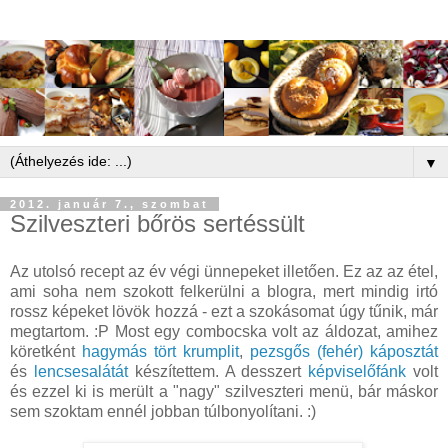
▼
2012. január 7., szombat
Szilveszteri bőrös sertéssült
Az utolsó recept az év végi ünnepeket illetően. Ez az az étel,
ami soha nem szokott felkerülni a blogra, mert mindig irtó
rossz képeket lövök hozzá - ezt a szokásomat úgy tűnik, már
megtartom. :P Most egy combocska volt az áldozat, amihez
köretként
hagymás tört krumplit
,
pezsgős (fehér) káposztát
és
lencsesalátát
készítettem. A desszert
képviselőfánk
volt
és ezzel ki is merült a "nagy" szilveszteri menü, bár máskor
sem szoktam ennél jobban túlbonyolítani. :)