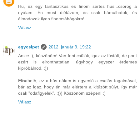
Hű, ez egy fantasztikus és finom sertés hus...csorog a
nyálam. Én most diétázom, és csak bámulhatok, és
álmodozok ilyen finomsáhógokra!
Válasz
egycsipet
2012. január 9. 19:22
Anice :), köszönöm! Van fent csülök, igaz az füstölt, de pont
ezért is elronthatatlan, úgyhogy egyszer érdemes
kipróbálnod. :))
Elisabeth, ez a hús nálam is egyenlő a csalás fogalmával,
bár az igaz, hogy én már elértem a kitűzött súlyt, így már
csak "odafigyelek". :))) Köszönöm szépen! :)
Válasz