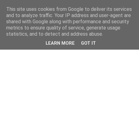
This site uses cookies from Google to deliver its services
and to analyze traffic. Your IP address and user-agent are
shared with Google along with performance and security
metrics to ensure quality of service, generate usage
statistics, and to detect and address abuse.
LEARN MORE
GOT IT